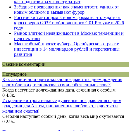
как подготовиться к росту затрат
Звёздные превращения: как знаменитости удивляют
новым обликом и вызывают фурор
Российский автопром в новом формате: что ждать от
кроссоверов G03F и обновленного G01 Pro уже в 2026
году
Рынок элитной недвижимости в Москве: тенденции и
перспективы
Масштабный проект дублера Оренбургского тракта:
инвестиции в 14 миллиардов рублей и перспективы
развития
Свежие комментарии
Популярное
Как лаконично и оригинально поздравить с днем рождения
своих близких, использовав свои собственные слова?
Когда наступает долгожданная дата, связанная с особым
0
4.8к.
Искренние и трогательные душевные поздравления с днем
рождения для Агаты, наполненные любовью, радостью и
желанием счастья!
Сегодня наступает особый день, когда весь мир окутывается
0
2.9к.