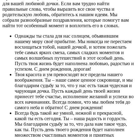
для вашей любимой дочки. Если вам трудно найти
правильные слова, чтобы выразить все свои чуства и
родительскую любовь, обратитесь к нашим идеям. Мы
собрали разнообразные поздравления, которые помогут вам
найти тот особенный момент и воплотить его в словах.
Однажды ты стала для нас солнцем, объявившим
нашему миру своё прибытие. Мы никогда не перестаем
восхищаться тобой, нашей дочкой, и хотим пожелать
тебе самых ярких смеха, самых сладких моментов и
самых волшебных путешествий в этот особый день.
Пусть твоя жизнь будет наполнена любовью, радостью и
успехом. С днем рождения, дорогая!
Твоя красота и ум превосходят все пределы нашего
воображения. Ты – наше самое ценное сокровище, и мы
благодарим судьбу за то, что у нас есть такая чудесная и
чарующая дочка. Пусть каждый день твоей жизни
принесет тебе счастье, исполнение желаний и успехи во
всех начинаниях. Всегда помни, что мы любим тебя до
самого неба и обратно! С днем рождения!
Всегда будь такой же умной, нежной и прекрасной,
какой ты есть сегодня. Ты – наша радость и гордость.
Мы благодарим судьбу за то, что дала нам такое чудо,
как ты. Пусть день твоего рождения будет наполнен
множеством счастливых моментов и приятных