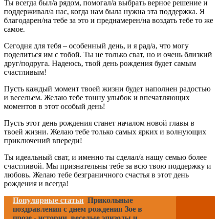
Ты всегда был/а рядом, помогал/а выбрать верное решение и
поддерживал/а нас, когда нам была нужна эта поддержка. Я
благодарен/на тебе за это и преднамерен/на воздать тебе то же
самое.
Сегодня для тебя – особенный день, и я рад/а, что могу
поделиться им с тобой. Ты не только сват, но и очень близкий
друг/подруга. Надеюсь, твой день рождения будет самым
счастливым!
Пусть каждый момент твоей жизни будет наполнен радостью
и весельем. Желаю тебе тонну улыбок и впечатляющих
моментов в этот особый день!
Пусть этот день рождения станет началом новой главы в
твоей жизни. Желаю тебе только самых ярких и волнующих
приключений впереди!
Ты идеальный сват, и именно ты сделал/а нашу семью более
счастливой. Мы признательны тебе за всю твою поддержку и
любовь. Желаю тебе безграничного счастья в этот день
рождения и всегда!
Популярные статьи
Прикольные
поздравления с днем рождения Зое в
прозе - истории, веселые эпизоды и