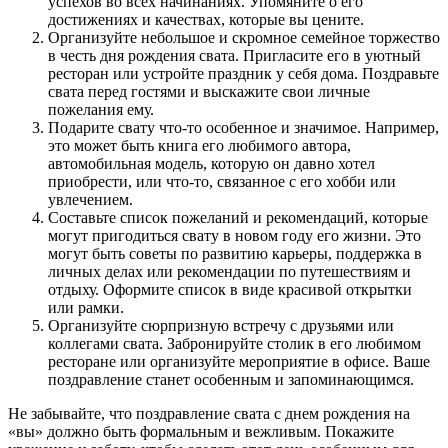
успехов во всех начинаниях. Упомяните о его
достижениях и качествах, которые вы цените.
Организуйте небольшое и скромное семейное торжество
в честь дня рождения свата. Пригласите его в уютный
ресторан или устройте праздник у себя дома. Поздравьте
свата перед гостями и выскажите свои личные
пожелания ему.
Подарите свату что-то особенное и значимое. Например,
это может быть книга его любимого автора,
автомобильная модель, которую он давно хотел
приобрести, или что-то, связанное с его хобби или
увлечением.
Составьте список пожеланий и рекомендаций, которые
могут пригодиться свату в новом году его жизни. Это
могут быть советы по развитию карьеры, поддержка в
личных делах или рекомендации по путешествиям и
отдыху. Оформите список в виде красивой открытки
или рамки.
Организуйте сюрпризную встречу с друзьями или
коллегами свата. Забронируйте столик в его любимом
ресторане или организуйте мероприятие в офисе. Ваше
поздравление станет особенным и запоминающимся.
Не забывайте, что поздравление свата с днем рождения на
«вы» должно быть формальным и вежливым. Покажите