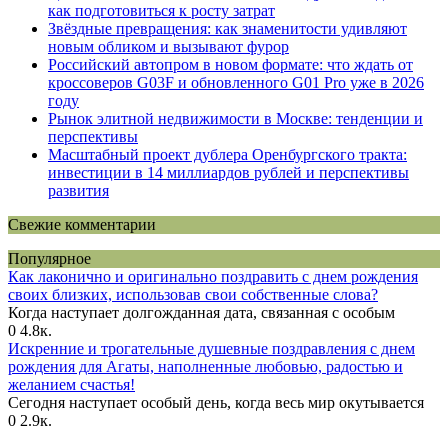
как подготовиться к росту затрат
Звёздные превращения: как знаменитости удивляют
новым обликом и вызывают фурор
Российский автопром в новом формате: что ждать от
кроссоверов G03F и обновленного G01 Pro уже в 2026
году
Рынок элитной недвижимости в Москве: тенденции и
перспективы
Масштабный проект дублера Оренбургского тракта:
инвестиции в 14 миллиардов рублей и перспективы
развития
Свежие комментарии
Популярное
Как лаконично и оригинально поздравить с днем рождения
своих близких, использовав свои собственные слова?
Когда наступает долгожданная дата, связанная с особым
0
4.8к.
Искренние и трогательные душевные поздравления с днем
рождения для Агаты, наполненные любовью, радостью и
желанием счастья!
Сегодня наступает особый день, когда весь мир окутывается
0
2.9к.