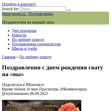
Перейти к контенту
Search for:
Happypoms.ru - Поздравляшки
Поздравления на каждый день
Дни рожденья
Новости
По любому поводу
Поздравления специалистам
Школа и учеба
Главная
»
По любому поводу
Поздравления с днем рождения свату
на «вы»
Поделиться в ВКонтакте
Время чтения
10 мин.
Просмотры
20
Комментарии
0
Опубликовано
06.09.2023