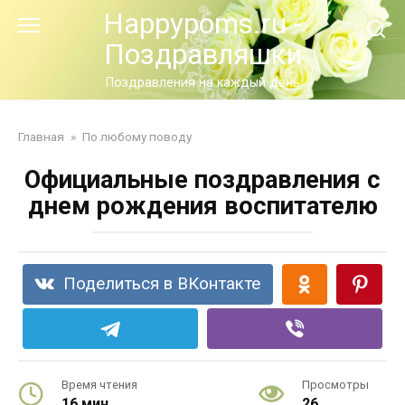
Перейти
Happypoms.ru -
к
Поздравляшки
контенту
Поздравления на каждый день
Главная
»
По любому поводу
Официальные поздравления с
днем рождения воспитателю
Поделиться в ВКонтакте
Время чтения
Просмотры
16 мин.
26