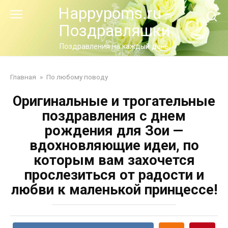
Перейти
Happypoms.ru -
к
Поздравляшки
контенту
Поздравления на каждый день
Главная
»
По любому поводу
Оригинальные и трогательные
поздравления с днем
рождения для Зои —
вдохновляющие идеи, по
которым вам захочется
прослезиться от радости и
любви к маленькой принцессе!