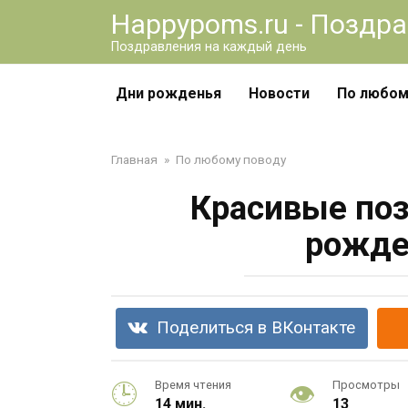
Перейти
Happypoms.ru - Поздр
к
Поздравления на каждый день
контенту
Дни рожденья
Новости
По любом
Главная
»
По любому поводу
Красивые поз
рожде
Поделиться в ВКонтакте
Время чтения
Просмотры
14 мин.
13