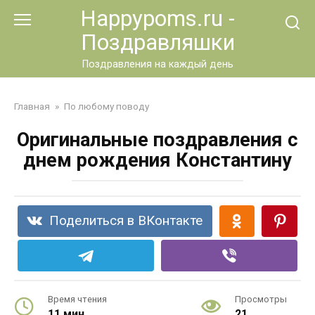
Перейти
Happypoms.ru -
к
Поздравляшки
контенту
Поздравления на каждый день
Главная
»
По любому поводу
Оригинальные поздравления с
днем рождения Константину
Поделиться в ВКонтакте
Время чтения
Просмотры
11 мин.
21