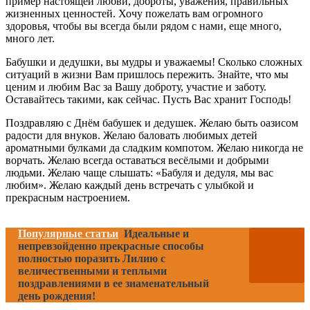
пример настоящей любви, доброты, уважения, правильных
жизненных ценностей. Хочу пожелать вам огромного
здоровья, чтобы вы всегда были рядом с нами, еще много,
много лет.
Бабушки и дедушки, вы мудры и уважаемы! Сколько сложных
ситуаций в жизни Вам пришлось пережить. Знайте, что мы
ценим и любим Вас за Вашу доброту, участие и заботу.
Оставайтесь такими, как сейчас. Пусть Вас хранит Господь!
Поздравляю с Днём бабушек и дедушек. Желаю быть оазисом
радости для внуков. Желаю баловать любимых детей
ароматными булками да сладким компотом. Желаю никогда не
ворчать. Желаю всегда оставаться весёлыми и добрыми
людьми. Желаю чаще слышать: «Бабуля и дедуля, мы вас
любим». Желаю каждый день встречать с улыбкой и
прекрасным настроением.
Популярные статьи
Идеальные и
непревзойденно прекрасные способы
полностью поразить Лилию с
величественными и теплыми
поздравлениями в ее знаменательный
день рождения!