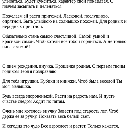
улыбаться. Будет кукситься, характер свой показывая, С
плачем засыпать и пеленаться.
Пожелаем ей расти пригожей, Ласковой, послушною,
опрятной, Быть улыбкою на солнышко похожей, Для родных и
неродных приятной.
Обязательно стань самою счастливой, Самой умной и
красивой самой, Чтоб хотели все тобой гордиться, А не только
папа с мамой!
С днем рождения, внучка, Крошечка родная, С первым твоим
годиком Тебя я поздравляю.
Для тебя игрушки, Кубики и книжки, Чтоб была веселой Ты
моя, малышка.
Будь всегда здоровенькой, Расти на радость нам, И пусть
счастье следом Ходит по пятам.
Очень мне хотелось внучку Завести под старость лет, Чтоб,
держа ее за ручку, Показать весь белый свет.
И сегодня это чудо Все взрослеет и растет, Только кажется,