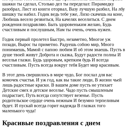
шажки ты сделал, Столько дел ты переделал: Пирамидку
разобрал, Лист из книги оторвал, Вазу лучшую разбил, На лбу
шишку ты набил. Годик ведь тебе уже, Лихо скачешь на коне,
Любишь весело резвиться, На качелях веселиться. С днем
рождения поздравляю. Быть здоровеньким желаю, Будь
счастливым и послушным, Нам ты очень, очень нужен.
Годик первый пролетел Быстро, незаметно, Многое уж
позади, Вырос ты приметно. Радуешь собою мир, Много
понимаешь, Мамой с папою любим И об этом знаешь. Пусть в
душе твоей живут Доброта и сказка, Будут радости полны И
веселья глазки. Будь здоровым, крепким будь И всегда
счастливым. Пусть всегда вокруг тебя Будет мир красивым.
В этот день свершилось в мире чудо, Бог послал для вас
комочек счастья. И уж год, как вы такие люди, В жизни чьей
лишь радостные краски. В вашем доме пусть не утихает
Детские смех и детское веселье. Чадо пусть смышленым
подрастает, Путь всегда сопутствует везенье. Пусть
родительское сердце очень нежным И безумно терпеливым
будет. И пускай всегда горит надежда В глазках того
маленького чуда!
Красивые поздравления с днем