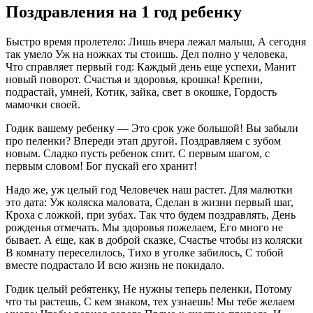
Поздравления на 1 год ребенку
Быстро время пролетело: Лишь вчера лежал малыш, А сегодня
так умело Уж на ножках ты стоишь. Дел полно у человека,
Что справляет первый год: Каждый день еще успехи, Манит
новый поворот. Счастья и здоровья, крошка! Крепни,
подрастай, умней, Котик, зайка, свет в окошке, Гордость
мамочки своей.
Годик вашему ребенку — Это срок уже большой! Вы забыли
про пеленки? Впереди этап другой. Поздравляем с зубом
новым. Сладко пусть ребенок спит. С первым шагом, с
первым словом! Бог пускай его хранит!
Надо же, уж целый год Человечек наш растет. Для малютки
это дата: Уж коляска маловата, Сделан в жизни первый шаг,
Кроха с ложкой, при зубах. Так что будем поздравлять, День
рожденья отмечать. Мы здоровья пожелаем, Его много не
бывает. А еще, как в доброй сказке, Счастье чтобы из коляски
В комнату переселилось, Тихо в уголке забилось, С тобой
вместе подрастало И всю жизнь не покидало.
Годик целый ребятенку, Не нужны теперь пеленки, Потому
что ты растешь, С кем знаком, тех узнаешь! Мы тебе желаем