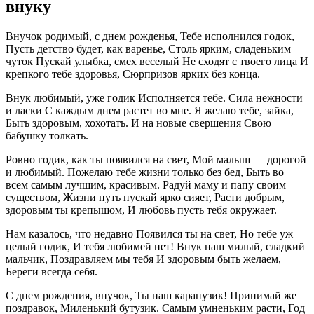
внуку
Внучок родимый, с днем рожденья, Тебе исполнился годок,
Пусть детство будет, как варенье, Столь ярким, сладеньким
чуток Пускай улыбка, смех веселый Не сходят с твоего лица И
крепкого тебе здоровья, Сюрпризов ярких без конца.
Внук любимый, уже годик Исполняется тебе. Сила нежности
и ласки С каждым днем растет во мне. Я желаю тебе, зайка,
Быть здоровым, хохотать. И на новые свершения Свою
бабушку толкать.
Ровно годик, как ты появился на свет, Мой малыш — дорогой
и любимый. Пожелаю тебе жизни только без бед, Быть во
всем самым лучшим, красивым. Радуй маму и папу своим
существом, Жизни путь пускай ярко сияет, Расти добрым,
здоровым ты крепышом, И любовь пусть тебя окружает.
Нам казалось, что недавно Появился ты на свет, Но тебе уж
целый годик, И тебя любимей нет! Внук наш милый, сладкий
мальчик, Поздравляем мы тебя И здоровым быть желаем,
Береги всегда себя.
С днем рождения, внучок, Ты наш карапузик! Принимай же
поздравок, Миленький бутузик. Самым умненьким расти, Год