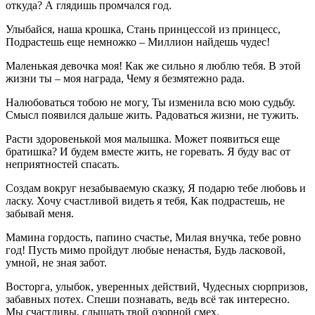
откуда? А глядишь промчался год.
Улыбайся, наша крошка, Стань принцессой из принцесс,
Подрастешь еще немножко – Миллион найдешь чудес!
Маленькая девочка моя! Как же сильно я люблю тебя. В этой
жизни ты – моя награда, Чему я безмятежно рада.
Налюбоваться тобою не могу, Ты изменила всю мою судьбу.
Смысл появился дальше жить. Радоваться жизни, не тужить.
Расти здоровенькой моя малышка. Может появиться еще
братишка? И будем вместе жить, не горевать. Я буду вас от
неприятностей спасать.
Создам вокруг незабываемую сказку, Я подарю тебе любовь и
ласку. Хочу счастливой видеть я тебя, Как подрастешь, не
забывай меня.
Мамина гордость, папино счастье, Милая внучка, тебе ровно
год! Пусть мимо пройдут любые ненастья, Будь ласковой,
умной, не зная забот.
Восторга, улыбок, уверенных действий, Чудесных сюрпризов,
забавных потех. Спеши познавать, ведь всё так интересно.
Мы счастливы, слышать твой озорной смех.