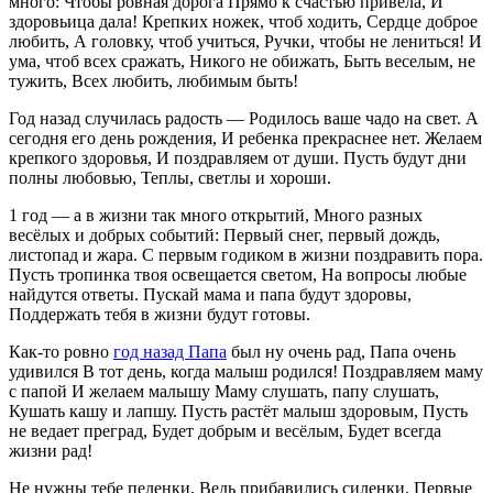
много: Чтобы ровная дорога Прямо к счастью привела, И
здоровьица дала! Крепких ножек, чтоб ходить, Сердце доброе
любить, А головку, чтоб учиться, Ручки, чтобы не лениться! И
ума, чтоб всех сражать, Никого не обижать, Быть веселым, не
тужить, Всех любить, любимым быть!
Год назад случилась радость — Родилось ваше чадо на свет. А
сегодня его день рождения, И ребенка прекраснее нет. Желаем
крепкого здоровья, И поздравляем от души. Пусть будут дни
полны любовью, Теплы, светлы и хороши.
1 год — а в жизни так много открытий, Много разных
весёлых и добрых событий: Первый снег, первый дождь,
листопад и жара. С первым годиком в жизни поздравить пора.
Пусть тропинка твоя освещается светом, На вопросы любые
найдутся ответы. Пускай мама и папа будут здоровы,
Поддержать тебя в жизни будут готовы.
Как-то ровно
год назад Папа
был ну очень рад, Папа очень
удивился В тот день, когда малыш родился! Поздравляем маму
с папой И желаем малышу Маму слушать, папу слушать,
Кушать кашу и лапшу. Пусть растёт малыш здоровым, Пусть
не ведает преград, Будет добрым и весёлым, Будет всегда
жизни рад!
Не нужны тебе пеленки, Ведь прибавились силенки. Первые