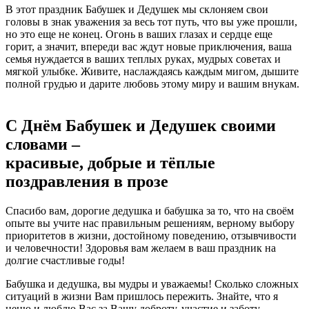
В этот праздник Бабушек и Дедушек мы склоняем свои
головы в знак уважения за весь тот путь, что вы уже прошли,
но это еще не конец. Огонь в ваших глазах и сердце еще
горит, а значит, впереди вас ждут новые приключения, ваша
семья нуждается в ваших теплых руках, мудрых советах и
мягкой улыбке. Живите, наслаждаясь каждым мигом, дышите
полной грудью и дарите любовь этому миру и вашим внукам.
С Днём Бабушек и Дедушек своими
словами –
красивые, добрые и тёплые
поздравления в прозе
Спасибо вам, дорогие дедушка и бабушка за то, что на своём
опыте вы учите нас правильным решениям, верному выбору
приоритетов в жизни, достойному поведению, отзывчивости
и человечности! Здоровья вам желаем в ваш праздник на
долгие счастливые годы!
Бабушка и дедушка, вы мудры и уважаемы! Сколько сложных
ситуаций в жизни Вам пришлось пережить. Знайте, что я
ценю и люблю Вас за Вашу доброту, участие и заботу.