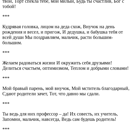
твой, Торт спекла тебе, мой милый, Будь ты счастлив, Бог с
тобой!
***
Кудрявая головка, лицом на деда схож, Внучок на день
рождения и весел, и пригож, И дедушка, и бабушка тебя от
всей души Мы поздравляем, мальчик, расти большим-
большим.
***
Желаем радоваться жизни И окружить себя друзьями!
Делиться счастьем, оптимизмом, Теплом и добрыми словами!
***
Мой бравый парень, мой внучок, Мой мститель благодарный,
Сдают родители зачет, Тот, что давно мы сдали.
***
Ты ведь для них профессор – да! Их совесть, их учитель,
Запомни, мальчик, навсегда, Ведь сам будешь родитель!
***