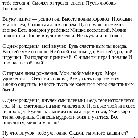
тебе сегодня! Сможет от тревог спасти Пусть любовь
Господня!
Внуку нынче — ровно год, Вместе водим хоровод, Ножками
мы топаем, Ладошками похлопаем. Пусть малыш смеется
звонко Есть подарки у ребёнка: Мишка косолапый, Мячик
полосатый. Топай внучек веселей, Не скучай и не болей.
С днем рождения, мой внучек, Будь счастливым ты всегда,
Вот тебе уже и годик, Не болей ты никогда, Вот тебе, родной,
игрушки, Ты подарки принимай, С ними ты играй почаще И
про нас не забывай!
С первым днем рождения, Мой любимый внук! Море
удивления — Этот мир вокруг, Все узнать ведь хочется,
Вволю ощутить! Радость пусть не кончится, Чтоб счастливым
быть!
С днем рождения, внучек смышленый! Ведь тебе исполняется
год. И ты смотришь на мир удивленно. Пусть же твой интерес
не пройдет. Будешь к знаниям новым стремиться, Уже скоро
ты заговоришь. Станешь мудрости жизни учиться. Все
получится, милый малыш!
Ну что, внучок, тебе уж годик, Скажи, ты много кашки ел?