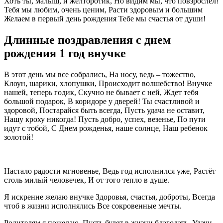
Хоть ты, малыш, и желторотик, Но видим мы, что повзрослел!
Тебя мы любим, очень ценим, Расти здоровым и большим
Желаем в первый день рождения Тебе мы счастья от души!
Длинные поздравления с днем
рождения 1 год внучке
В этот день мы все собрались, На носу, ведь – тожество,
Клоун, шарики, хлопушки, Происходит волшебство! Внучке
нашей, теперь годик, Скучно не бывает с ней, Ждет тебя
большой подарок, В коридоре у дверей! Ты счастливой и
здоровой, Постарайся быть всегда, Пусть удача не оставит,
Нашу кроху никогда! Пусть добро, успех, везенье, По пути
идут с тобой, С Днем рожденья, наше солнце, Наш ребенок
золотой!
Настало радости мгновенье, Ведь год исполнился уже, Растёт
столь милый человечек, И от того тепло в душе.
Я искренне желаю внучке Здоровья, счастья, доброты, Всегда
чтоб в жизни исполнялись Все сокровенные мечты.
Родителям я пожелаю, Пусть будет в жизни благодать, Удачи,