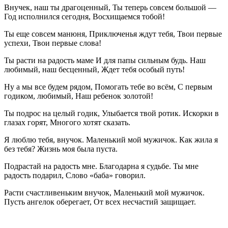
Внучек, наш ты драгоценный, Ты теперь совсем большой —
Год исполнился сегодня, Восхищаемся тобой!
Ты еще совсем манюня, Приключенья ждут тебя, Твои первые
успехи, Твои первые слова!
Ты расти на радость маме И для папы сильным будь. Наш
любимый, наш бесценный, Ждет тебя особый путь!
Ну а мы все будем рядом, Помогать тебе во всём, С первым
годиком, любимый, Наш ребенок золотой!
Ты подрос на целый годик, Улыбается твой ротик. Искорки в
глазах горят, Многого хотят сказать.
Я люблю тебя, внучок. Маленький мой мужичок. Как жила я
без тебя? Жизнь моя была пуста.
Подрастай на радость мне. Благодарна я судьбе. Ты мне
радость подарил, Слово «баба» говорил.
Расти счастливеньким внучок, Маленький мой мужичок.
Пусть ангелок оберегает, От всех несчастий защищает.