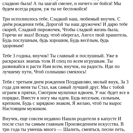
сладкою была! А ты шагай смелее, и ничего не бойся! Мы
будем всегда рядом, уж ты не беспокойся!
Три исполнилось тебе, Сладкий наш, любимый внучек. С
днём рождения тебя, Дорогой ты наш дружочек! И дарю тебе
скорей, Сладкий пирожочек, Чтобы сладкой жизнь была,
Горечи не знал! Всюду, чтоб оберегал, Ангел твой хранитель.
Будь послушным, будь хорошим, Будь весёлым, будь
здоровым!
Тебе 3 годика, внучок! Ты славный и послушный. Уже в
раскрасках знаешь толк И спец по всем игрушкам. Ты
развивайся и расти Нам всем, внучок, на радость. Иди по
лучшему пути, Чтоб солнышко смеялось!
Тебя с третьим днем рождения Поздравляю, милый внук, За 3
года для меня ты Стал, как самый лучший друг. Мы с тобой
играем в прятки, Смотрим мультики вдвоем, У нас будет все в
порядке, Вместе в ногу мы идем. Будь веселым, сильным,
крепким, Будь с зарядкою знаком, Я желаю, чтоб ты вырос
Настоящим мужиком.
Внучек, еще совсем недавно Нашли родители в капусте И
после стал ты самым главным Произведением искусства. В
три года ты умеешь много — Шалить, смеяться, песни петь,