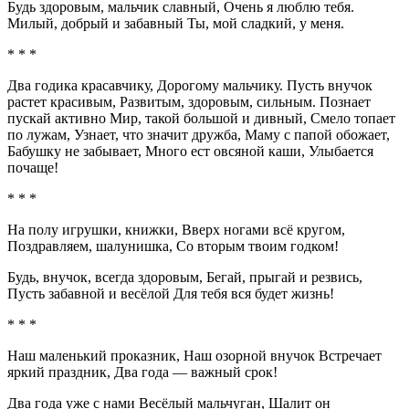
Будь здоровым, мальчик славный, Очень я люблю тебя.
Милый, добрый и забавный Ты, мой сладкий, у меня.
* * *
Два годика красавчику, Дорогому мальчику. Пусть внучок
растет красивым, Развитым, здоровым, сильным. Познает
пускай активно Мир, такой большой и дивный, Смело топает
по лужам, Узнает, что значит дружба, Маму с папой обожает,
Бабушку не забывает, Много ест овсяной каши, Улыбается
почаще!
* * *
На полу игрушки, книжки, Вверх ногами всё кругом,
Поздравляем, шалунишка, Со вторым твоим годком!
Будь, внучок, всегда здоровым, Бегай, прыгай и резвись,
Пусть забавной и весёлой Для тебя вся будет жизнь!
* * *
Наш маленький проказник, Наш озорной внучок Встречает
яркий праздник, Два года — важный срок!
Два года уже с нами Весёлый мальчуган, Шалит он