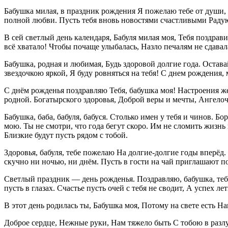
Бабушка милая, в праздник рождения Я пожелаю тебе от души,
полной любви. Пусть тебя вновь новостями счастливыми Радую
В сей светлый день календаря, Бабуля милая моя, Тебя поздрави
всё хватало! Чтобы почаще улыбалась, Назло печалям не сдавал
Бабушка, родная и любимая, Будь здоровой долгие года. Остава
звездочкою яркой, Я буду ровняться на тебя! С днем рождения, ми
С днём рожденья поздравляю Тебя, бабушка моя! Настроения же
родной. Богатырского здоровья, Доброй веры и мечты, Ангелоч
Бабушка, баба, бабуля, бабуся. Столько имен у тебя и чинов. 
мою. Ты не смотри, что года бегут скоро. Им не сломить жизнь
Близкие будут пусть рядом с тобой.
Здоровья, бабуля, тебе пожелаю На долгие-долгие годы вперёд. 
скучно ни ночью, ни днём. Пусть в гости на чай приглашают п
Светлый праздник — день рожденья. Поздравляю, бабушка, тебя
пусть в глазах. Счастье пусть очей с тебя не сводит, А успех лет
В этот день родилась ты, Бабушка моя, Потому на свете есть На
Доброе сердце, Нежные руки, Нам тяжело быть С тобою в разлу