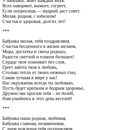
У бабушки, знает каждый внук.
Всех накормит, вымоет, согреет,
Если попросишь — мудрый даст совет.
Милая, родная, с юбилеем!
Счастья и здоровья, долгих лет!
***
Бабушка милая, тебя поздравляем,
Счастья бесценного в жизни желаем,
Мира, достатка и смеха родных,
Радости светлой и планов больших!
Сердце твое понимает без слов,
Греет забота твоя и любовь,
Столько тепла от твоих нежных глаз,
Самая лучшая в мире у нас!
Нас окружаешь всегда ты любовью,
Пусть будет крепким и бодрым здоровье,
Дружно мы просим тебя – не болей,
Нам улыбнись в этот день веселей!
***
Бабушка наша родная, любимая,
Бабушка славная, незаменимая,
С днем рожденья тебя поздравляем,