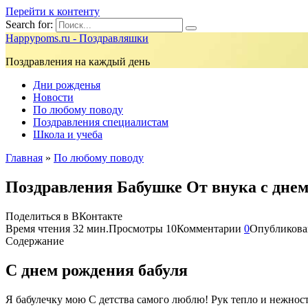
Перейти к контенту
Search for:
Happypoms.ru - Поздравляшки
Поздравления на каждый день
Дни рожденья
Новости
По любому поводу
Поздравления специалистам
Школа и учеба
Главная
»
По любому поводу
Поздравления Бабушке От внука с дне
Поделиться в ВКонтакте
Время чтения
32 мин.
Просмотры
10
Комментарии
0
Опубликова
Содержание
С днем рождения бабуля
Я бабулечку мою С детства самого люблю! Рук тепло и нежность