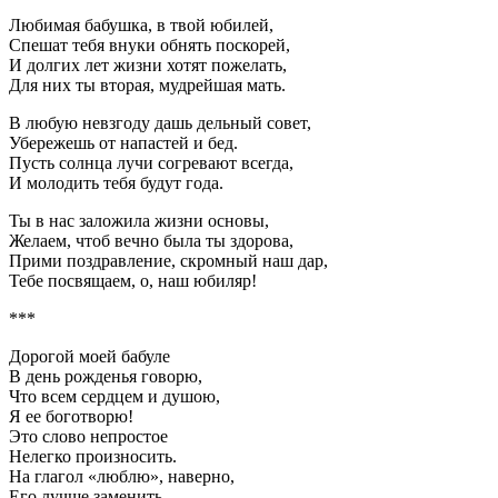
Любимая бабушка, в твой юбилей,
Спешат тебя внуки обнять поскорей,
И долгих лет жизни хотят пожелать,
Для них ты вторая, мудрейшая мать.
В любую невзгоду дашь дельный совет,
Убережешь от напастей и бед.
Пусть солнца лучи согревают всегда,
И молодить тебя будут года.
Ты в нас заложила жизни основы,
Желаем, чтоб вечно была ты здорова,
Прими поздравление, скромный наш дар,
Тебе посвящаем, о, наш юбиляр!
***
Дорогой моей бабуле
В день рожденья говорю,
Что всем сердцем и душою,
Я ее боготворю!
Это слово непростое
Нелегко произносить.
На глагол «люблю», наверно,
Его лучше заменить.