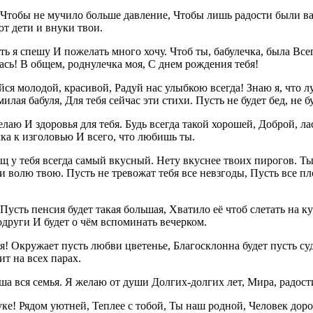
 Чтобы не мучило больше давление, Чтобы лишь радости были в
т дети и внуки твои.
ть я спешу И пожелать много хочу. Чтоб ты, бабулечка, была Все
ась! В общем, роднулечка моя, С днем рождения тебя!
йся молодой, красивой, Радуй нас улыбкою всегда! Знаю я, что л
лая бабуля, Для тебя сейчас эти стихи. Пусть не будет бед, не бу
лаю И здоровья для тебя. Будь всегда такой хорошей, Доброй, л
ка к изголовью И всего, что любишь ты.
Борщ у тебя всегда самый вкусный. Нету вкуснее твоих пирогов. 
 и волю твою. Пусть не тревожат тебя все невзгоды, Пусть все п
Пусть пенсия будет такая большая, Хватило её чтоб слетать на к
одруги И будет о чём вспоминать вечерком.
! Окружает пусть любви цветенье, Благосклонна будет пусть суд
ит на всех парах.
ша вся семья. Я желаю от души Долгих-долгих лет, Мира, радости
ке! Рядом уютней, Теплее с тобой, Ты наш родной, Человек доро