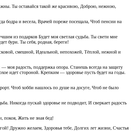
ажны. Ты оставайся такой же красивою, Доброю, нежною,
гда бодра и весела, Врачей пореже посещала, Чтоб пенсии на
учшим из подарков Будет моя светлая судьба. Ты свети мне
дет бури. Ты себя, родная, береги!
асковой, смешной, Идеальной, непохожей, Тёплой, нежной и
Ты — моя радость, поддержка опора. Станешь всегда на защиту
лохое идет стороной. Крепким — здоровье пусть будет на годы.
урорт. Чтоб хобби нашлось по душе на досуге, Чтоб не было
ьба. Никогда пускай здоровье не подводит, И сверкает радость
, покоя, Жить не зная бед!
гой! Дружно желаем, Здоровья тебе, Долгих лет жизни, Счастья