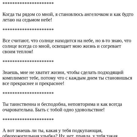
*********************
Когда ты рядом со мной, я становлюсь ангелочком и как будто
летаю на седьмом небе!
*********************
Все считают, что солнце находится на небе, но я-то знаю, что
солнце всегда со мной, освещает мою жизнь и согревает
своим теплом!
*********************
Знаешь, мне не хватит жизни, чтобы сделать подходящий
комплимент тебе, потому что с каждым днем ты становишься
все прекраснее и прекраснее!
*********************
Ты таинственна и бесподобна, неповторима и как всегда
очаровательна. Быть с тобой одно удовольствие!
*********************
А вот знаешь ли ты, какая у тебя подкупающая,
обворожительная улыбка? Ну, нет, правда, у тебя такая