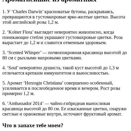
1. У ‘Charles Darwin’ красноватые бутоны, раскрываясь,
превращаются в густомахровые ярко-желтые цветки. Высота
этой английской розы 1,2 м.
2. ‘Kolner Flora’ выглядит невероятно живописно, когда
поникающие стебли украшают густомахровые цветки. Роза
вырастает до 1,2 м и славится отменным здоровьем.
3. ‘Scented Whisper’ — почвопокровная красавица высотой до
80 см с рыхлыми махровыми цветками.
4. ‘Soul’ невероятно душиста, такой куст высотой до 1,3 м
отличается крепким иммунитетом и выносливостью.
5. Аромат ‘Herzogin Christiana’ совершенно особенный,
усиливается в послеобеденное время и вечером. Рост розы
примерно 1,2 м.
6. ‘Ambassador 2014’ — чайно-гибридная выносливая
красавица высотой до 80 см. Ее изысканные цветки, снаружи
светлые и оранжевые внутри, источают фруктовый аромат.
Что в запахе тебе моем?