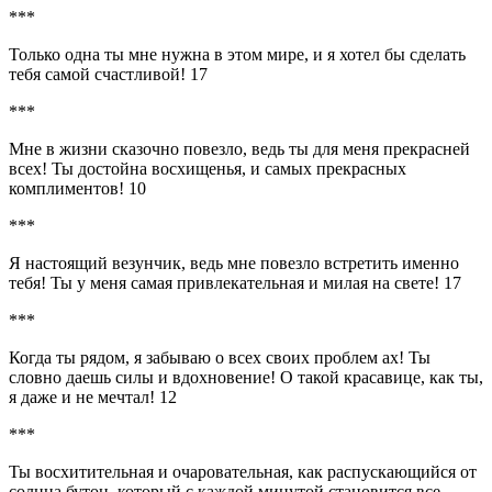
***
Только одна ты мне нужна в этом мире, и я хотел бы сделать
тебя самой счастливой! 17
***
Мне в жизни сказочно повезло, ведь ты для меня прекрасней
всех! Ты достойна восхищенья, и самых прекрасных
комплиментов! 10
***
Я настоящий везунчик, ведь мне повезло встретить именно
тебя! Ты у меня самая привлекательная и милая на свете! 17
***
Когда ты рядом, я забываю о всех своих проблем ах! Ты
словно даешь силы и вдохновение! О такой красавице, как ты,
я даже и не мечтал! 12
***
Ты восхитительная и очаровательная, как распускающийся от
солнца бутон, который с каждой минутой становится все