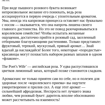
При виде пышного розового букета возникает
непроизвольное желание его понюхать, ведь роза
ассоциируется в первую очередь с упоительным ароматом.
Увы, иногда эта капризная принцесса оставляет нас буквально
с носом — оказывается, что она напрочь лишена своего
главного достоинства. Но это не повод разочаровываться в
королевском семействе! Чтобы испытать желанные
ощущения, достаточно прийти в розовый сад, заселенный
отборными благоухающими растениями. Только представьте:
фруктовый, терпкий, мускусный, пряный аромат… Знай
вдыхай да наслаждайся! Более того, некоторые «породистые»
красавицы могут похвастать набором разных запахов в одном
«флаконе».
The Poet’s Wife’ — английская роза. У едва распустившихся
цветков лимонный запах, который позже становится сладким.
Аромасеанс не только приятен сам по себе, но и полезен для
здоровья: после «королевского приема» вы ощутите
умиротворение и прилив сил. А еще этот аромат —
сильнейший афродизиак. Неспроста нет лучшего знака
любви, чем розовый букет: даритель вполне обоснованно
может рассчитывать на взаимность!