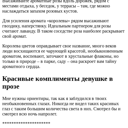
Высаживайте ароматные розы вдоль дорожек, рядом с
местами отдыха, у беседок, у террасы – там, где можно
наслаждаться запахом розовых кустов.
Для усиления аромата «королевы» рядом высаживают
гвоздику, наперстянку. Идеальным партнером для розы
считают лаванду. В таком соседстве роза наиболее раскрывает
свой аромат.
Королева цветов оправдывает свое название, много веков
люди восхищаются ее чарующей красотой, необыкновенным
ароматом, воспевают, заточают в хрустальные флаконы, но
только в природе – в парке, саду – она раскроет вам тайну
ароматного сердца.
Красивые комплименты девушке в
прозе
Мне нужны ориентиры, так как я заблудился в твоих
необыкновенных глазах. Никогда не видел таких красивых
глаз с таким большим количества света в них. Смотрел бы и
смотрел всю ночь напролет.
*********************