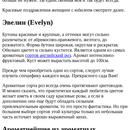
больше не нужен. Ты единственная моя и так будет всегда.
Красивые поздравления женщине с юбилеем смотрите далее.
Эвелин (Evelyn)
Бутоны красивые и крупные, а оттенки могут сильно
различаться: от абрикосово-оранжевого, желтого, до
розоватого. Форма бутона широкая, округлая и раскрытая.
Обильно цветет и сильно кустится. Является одним из самых
ароматных
сортов английский роз
. Аромат интенсивно-
фруктовый. Куст может вырастать высотой до 100см.
Прежде чем приобретать один из сортов, следует лучше
изучить специфику каждого вида. Прекрасного сада Вам!
Ароматные сорта роз всегда очень притягивают цветоводов.
И можно сказать, что практически каждый любитель цветов
желает иметь в своем саду красивые розы, а если в
дополнении они еще будут обладать сильным
привлекательным ароматом, то это просто фантастика. Но при
большом выборе сортов этой культуры только их небольшая
часть источает хорошо выраженный запах.
Ароматнейшие из ароматных