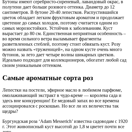
Бутоны имеют серебристо-сиреневый, лавандовый окрас, в
полутени дает больше розового оттенка. Диаметр до 12
сантиметров. В бутоне 20-40 лепестков. Распустившийся
цветок обладает легким фруктовым ароматом и продолжает
цветение до самых холодов, поэтому считается одним из
самых морозостойких. Устойчив к заболеваниям. Куст
вырастает до 80 см. Единственная неприятная особенность –
во время сильного ветра выламывает фрагменты
разветвленных стеблей, поэтому стоит обвязать куст. Розу
можно назвать «труженицей», на одном кусте очень много
бутонов, за лето дает четыре волны шикарных цветков.
Идеально подходит для коллекционеров, обогатит любой сад
своим уникальным оттенком.
Самые ароматные сорта роз
Лепестки на постели, эфирное масло в любимом парфюме,
омолаживающий экстракт в чудо-креме — королева сада и
здесь вне конкуренции! Ее медовый запах во все времена
ассоциировался с роскошью. Но все ли их величества так
щедры?
Бургундская роза ‘Adam Messerich’ известна садоводам с 1920
г. Этот живописный куст высотой до 1,8 м цветет почти все
лето.