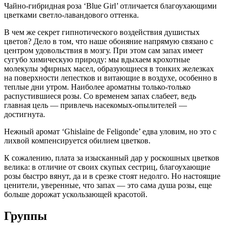
Чайно-гибридная роза ‘Blue Girl’ отличается благоухающими
цветками светло-лавандового оттенка.
В чем же секрет гипнотического воздействия душистых
цветов? Дело в том, что наше обоняние напрямую связано с
центром удовольствия в мозгу. При этом сам запах имеет
сугубо химическую природу: мы вдыхаем крохотные
молекулы эфирных масел, образующиеся в тонких железках
на поверхности лепестков и витающие в воздухе, особенно в
теплые дни утром. Наиболее ароматны только-только
распустившиеся розы. Со временем запах слабеет, ведь
главная цель — привлечь насекомых-опылителей —
достигнута.
Нежный аромат ‘Ghislaine de Feligonde’ едва уловим, но это с
лихвой компенсируется обилием цветков.
К сожалению, плата за изысканный дар у роскошных цветков
велика: в отличие от своих скупых сестриц, благоухающие
розы быстро вянут, да и в срезке стоят недолго. Но настоящие
ценители, уверенные, что запах — это сама душа розы, еще
больше дорожат ускользающей красотой.
Группы