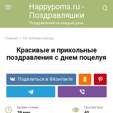
Перейти
Happypoms.ru -
к
Поздравляшки
контенту
Поздравления на каждый день
Главная
»
По любому поводу
Красивые и прикольные
поздравления с днем поцелуя
Поделиться в ВКонтакте
Время чтения
Просмотры
29 мин.
40