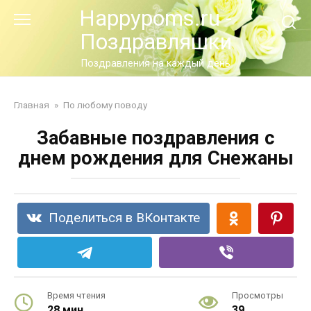
Перейти
Happypoms.ru -
к
Поздравляшки
контенту
Поздравления на каждый день
Главная
»
По любому поводу
Забавные поздравления с
днем рождения для Снежаны
Поделиться в ВКонтакте
Время чтения
Просмотры
28 мин.
39