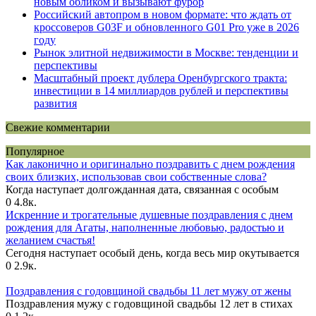
новым обликом и вызывают фурор
Российский автопром в новом формате: что ждать от
кроссоверов G03F и обновленного G01 Pro уже в 2026
году
Рынок элитной недвижимости в Москве: тенденции и
перспективы
Масштабный проект дублера Оренбургского тракта:
инвестиции в 14 миллиардов рублей и перспективы
развития
Свежие комментарии
Популярное
Как лаконично и оригинально поздравить с днем рождения
своих близких, использовав свои собственные слова?
Когда наступает долгожданная дата, связанная с особым
0
4.8к.
Искренние и трогательные душевные поздравления с днем
рождения для Агаты, наполненные любовью, радостью и
желанием счастья!
Сегодня наступает особый день, когда весь мир окутывается
0
2.9к.
Поздравления с годовщиной свадьбы 11 лет мужу от жены
Поздравления мужу с годовщиной свадьбы 12 лет в стихах