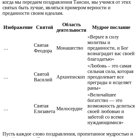
когда мы передаем поздравления Таисии, мы учимся от этих
святых быть лучше, являться примером верности и
преданности своим идеалам.
Область
Изображение
Святой
Мудрое послание
деятельности
«Верьте в силу
молитвы и
Святая
…
Монашество
преданности, и Бог
Феодора
вознаградит вас своей
благодатью»
«Любовь – это самая
сильная сила, которая
Святой
…
Архиепископ
преодолевает все
Василий
преграды и исцеляет
раны»
«Величайшее
богатство — это
Святая
возможность делиться
…
Милосердие
Елизавета
своей любовью и
заботой со всеми
нуждающимися»
Пусть каждое слово поздравления, пропитанное мудростью и