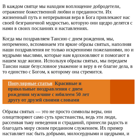
В каждом святце мы находим воплощение добродетели,
отражение божественной любви и преданности. Их
жизненный путь и непрерывная вера в Бога привлекают нас
своей безграничной мудростью, которую они щедро делятся с
нами в своих посланиях и наставлениях.
Когда мы поздравляем Таисию с днем рождения, мы,
непременно, вспоминаем эти яркие образы святых, наполняя
наши поздравления не только искренними пожеланиями, но и
мудрыми мыслями, которые нам вдохновляют и помогают в
нашем ходе жизни. Используя образы святых, мы передаем
Таисии наше безусловное уважение и веру в ее благие дела, в
то единство с Богом, к которому она стремится.
Популярные статьи
Красивые и
прикольные поздравления с днем
рождения мужчине с юбилеем 50 лет
другу от друзей своими словами
Образы святых — это не просто символы веры, они
олицетворяют само суть христианства, ведь эти люди,
рассеивая тьму неведения и страданий, принесли радость и
благодать миру своим преданном служением. Их пример
наставляет нас быть добрыми, милосердными и щедрыми, и