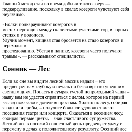
Главный метод стаи во время добычи такого зверя —
подкарауливание, поскольку в скалах козероги чувствуют себя
неуязвимо.
«Волки подкарауливают козерогов в
местах переходов между скалистыми участками гор, в горных
степях и у водопоев.
Улучив момент, хищная стая бросается на стадо козерогов и
переходит к
преследованию. Убегая в панике, козероги часто получают
травмы», — рассказывают специалисты.
Сонник — Лес
Если во сне вы видите лесной массив издали – это
предвещает вам глубокую печаль по безвозвратно ушедшим
светлым дням. Попасть в сумрак густой непроходимой чащи –
наяву вам не удастся справиться с делом, которое на первый
взгляд показалось донельзя простым. Ходить по лесу, собирая
ягоды или грибы, – получите большое удовольствие от
посещения театра или концерта. Оказаться в весеннем лесу,
собирая первые цветы, – знак счастливого супружества.
Летний лес в погожий солнечный день предвещает удачу и
перемену в делах к положительному результату. Осенний лес