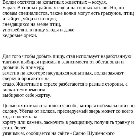
Волки охотятся на копытных животных – косуля,
марал. В горных районах еще и на горных козлов. Но, по
словам специалистов, также волки могут есть грызунов, птиц
и зайцев, яйца и птенцов,
гнездящихся на земле птиц,
употреблять в пищу ягоды и даже
кедровые орехи.
Для того чтобы добыть пищу, стая использует наработанную
тактику, выбирая приемы в зависимости от обстановки и
добычи. К примеру,
заметив на косогоре пасущихся копытных, волки заходят
сверху и бросаются на
стадо. Животные в страхе разбегаются в разные стороны, а
волки тем временем
выбирают себе жертву.
Целью охотников становится особь, которая побежала вниз по
склону. Убегая от волков, преследуемый зверь может со всего
хода налететь на
корягу или камень, заскочить в расщелину, получить травму и
стать более
уязвимым, сообщается на сайте «Саяно-Шушенского