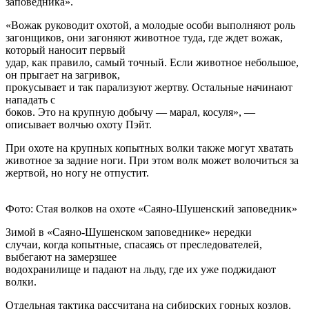
заповедника».
«Вожак руководит охотой, а молодые особи выполняют роль
загонщиков, они загоняют животное туда, где ждет вожак,
который наносит первый
удар, как правило, самый точный. Если животное небольшое,
он прыгает на загривок,
прокусывает и так парализуют жертву. Остальные начинают
нападать с
боков. Это на крупную добычу — марал, косуля», —
описывает волчью охоту Пэйт.
При охоте на крупных копытных волки также могут хватать
животное за задние ноги. При этом волк может волочиться за
жертвой, но ногу не отпустит.
Фото: Стая волков на охоте «Саяно-Шушенский заповедник»
Зимой в «Саяно-Шушенском заповеднике» нередки
случаи, когда копытные, спасаясь от преследователей,
выбегают на замерзшее
водохранилище и падают на льду, где их уже поджидают
волки.
Отдельная тактика рассчитана на сибирских горных козлов.