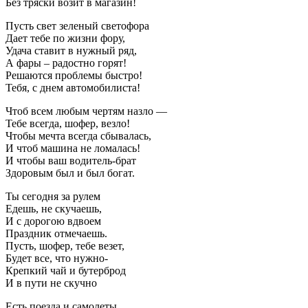
Без тряски возит в магазин!
Пусть свет зеленый светофора
Дает тебе по жизни фору,
Удача ставит в нужный ряд,
А фары – радостно горят!
Решаются проблемы быстро!
Тебя, с днем автомобилиста!
Чтоб всем любым чертям назло —
Тебе всегда, шофер, везло!
Чтобы мечта всегда сбывалась,
И чтоб машина не ломалась!
И чтобы ваш водитель-брат
Здоровым был и был богат.
Ты сегодня за рулем
Едешь, не скучаешь,
И с дорогою вдвоем
Праздник отмечаешь.
Пусть, шофер, тебе везет,
Будет все, что нужно-
Крепкий чай и бутерброд
И в пути не скучно
Есть поезда и самолеты,