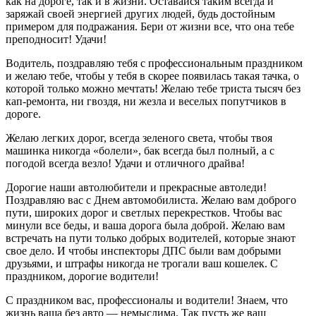
как на дороге, так и в жизни. Оставайся таким всегда и
заряжай своей энергией других людей, будь достойным
примером для подражания. Бери от жизни все, что она тебе
преподносит! Удачи!
Водитель, поздравляю тебя с профессиональным праздником
и желаю тебе, чтобы у тебя в скорее появилась такая тачка, о
которой только можно мечтать! Желаю тебе триста тысяч без
кап-ремонта, ни гвоздя, ни жезла и веселых попутчиков в
дороге.
Желаю легких дорог, всегда зеленого света, чтобы твоя
машинка никогда «болели», бак всегда был полный, а с
погодой всегда везло! Удачи и отличного драйва!
Дорогие наши автолюбители и прекрасные автоледи!
Поздравляю вас с Днем автомобилиста. Желаю вам доброго
пути, широких дорог и светлых перекрестков. Чтобы вас
минули все беды, и ваша дорога была доброй. Желаю вам
встречать на пути только добрых водителей, которые знают
свое дело. И чтобы инспекторы ДПС были вам добрыми
друзьями, и штрафы никогда не трогали ваш кошелек. С
праздником, дорогие водители!
С праздником вас, профессионалы и водители! Знаем, что
жизнь ваша без авто — немыслима. Так пусть же ваш