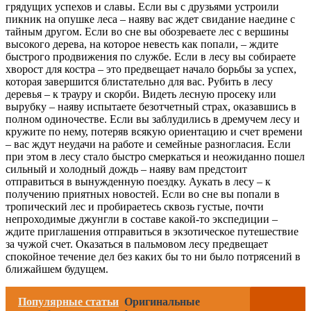
грядущих успехов и славы. Если вы с друзьями устроили
пикник на опушке леса – наяву вас ждет свидание наедине с
тайным другом. Если во сне вы обозреваете лес с вершины
высокого дерева, на которое невесть как попали, – ждите
быстрого продвижения по службе. Если в лесу вы собираете
хворост для костра – это предвещает начало борьбы за успех,
которая завершится блистательно для вас. Рубить в лесу
деревья – к трауру и скорби. Видеть лесную просеку или
вырубку – наяву испытаете безотчетный страх, оказавшись в
полном одиночестве. Если вы заблудились в дремучем лесу и
кружите по нему, потеряв всякую ориентацию и счет времени
– вас ждут неудачи на работе и семейные разногласия. Если
при этом в лесу стало быстро смеркаться и неожиданно пошел
сильный и холодный дождь – наяву вам предстоит
отправиться в вынужденную поездку. Аукать в лесу – к
получению приятных новостей. Если во сне вы попали в
тропический лес и пробираетесь сквозь густые, почти
непроходимые джунгли в составе какой-то экспедиции –
ждите приглашения отправиться в экзотическое путешествие
за чужой счет. Оказаться в пальмовом лесу предвещает
спокойное течение дел без каких бы то ни было потрясений в
ближайшем будущем.
Популярные статьи
Оригинальные