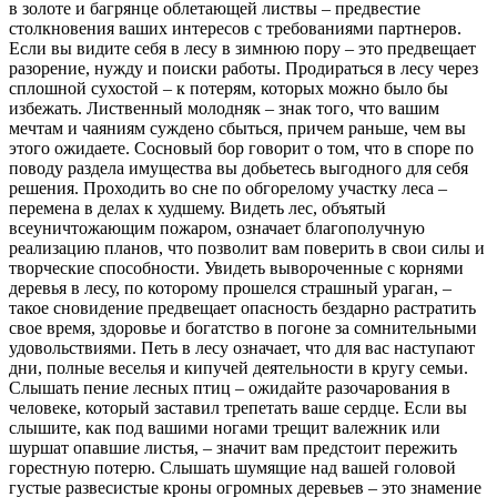
в золоте и багрянце облетающей листвы – предвестие
столкновения ваших интересов с требованиями партнеров.
Если вы видите себя в лесу в зимнюю пору – это предвещает
разорение, нужду и поиски работы. Продираться в лесу через
сплошной сухостой – к потерям, которых можно было бы
избежать. Лиственный молодняк – знак того, что вашим
мечтам и чаяниям суждено сбыться, причем раньше, чем вы
этого ожидаете. Сосновый бор говорит о том, что в споре по
поводу раздела имущества вы добьетесь выгодного для себя
решения. Проходить во сне по обгорелому участку леса –
перемена в делах к худшему. Видеть лес, объятый
всеуничтожающим пожаром, означает благополучную
реализацию планов, что позволит вам поверить в свои силы и
творческие способности. Увидеть вывороченные с корнями
деревья в лесу, по которому прошелся страшный ураган, –
такое сновидение предвещает опасность бездарно растратить
свое время, здоровье и богатство в погоне за сомнительными
удовольствиями. Петь в лесу означает, что для вас наступают
дни, полные веселья и кипучей деятельности в кругу семьи.
Слышать пение лесных птиц – ожидайте разочарования в
человеке, который заставил трепетать ваше сердце. Если вы
слышите, как под вашими ногами трещит валежник или
шуршат опавшие листья, – значит вам предстоит пережить
горестную потерю. Слышать шумящие над вашей головой
густые развесистые кроны огромных деревьев – это знамение