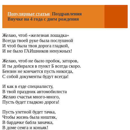
Популярные статьи
Поздравления
Внучке на 4 года с днем рождения
Желаю, чтоб «железная лошадка»
Всегда твоей руке была послушной
И чтоб была твоя дорога гладкой,
И не было ГАИшников ненужных!
Желаю, чтоб не было пробок, заторов,
И ты добирался в пункт Б всегда скоро.
Бензин не кончается пусть никогда,
С собой документы будут всегда!
И как в езде специалисту,
В твой праздник автомобилиста
Желаю счастья много-много,
Пусть будет гладкою дорога!
Пусть улетной будет тачка,
Чтобы жизнь была ништяк,
В бардачке бабла заначка,
В доме семга и коньяк!