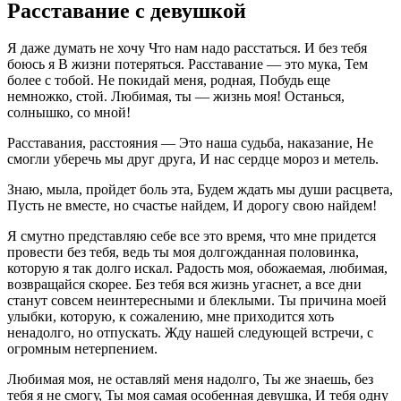
Расставание с девушкой
Я даже думать не хочу Что нам надо расстаться. И без тебя
боюсь я В жизни потеряться. Расставание — это мука, Тем
более с тобой. Не покидай меня, родная, Побудь еще
немножко, стой. Любимая, ты — жизнь моя! Останься,
солнышко, со мной!
Расставания, расстояния — Это наша судьба, наказание, Не
смогли уберечь мы друг друга, И нас сердце мороз и метель.
Знаю, мыла, пройдет боль эта, Будем ждать мы души расцвета,
Пусть не вместе, но счастье найдем, И дорогу свою найдем!
Я смутно представляю себе все это время, что мне придется
провести без тебя, ведь ты моя долгожданная половинка,
которую я так долго искал. Радость моя, обожаемая, любимая,
возвращайся скорее. Без тебя вся жизнь угаснет, а все дни
станут совсем неинтересными и блеклыми. Ты причина моей
улыбки, которую, к сожалению, мне приходится хоть
ненадолго, но отпускать. Жду нашей следующей встречи, с
огромным нетерпением.
Любимая моя, не оставляй меня надолго, Ты же знаешь, без
тебя я не смогу, Ты моя самая особенная девушка, И тебя одну