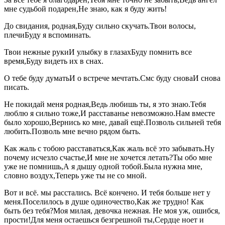
мне судьбой подарен,Не знаю, как я буду жить!
До свидания, родная,Буду сильно скучать.Твои волосы,
плечиБуду я вспоминать.
Твои нежные рукиИ улыбку в глазахБуду помнить все
время,Буду видеть их в снах.
О тебе буду думатьИ о встрече мечтать.Смс буду сноваИ снова
писать.
Не покидай меня родная,Ведь любишь ты, я это знаю.Тебя
люблю я сильно тоже,И расставанье невозможно.Нам вместе
было хорошо,Вернись ко мне, давай ещё.Позволь сильней тебя
любить.Позволь мне вечно рядом быть.
Как жаль с тобою расставаться,Как жаль всё это забывать.Ну
почему исчезло счастье,И мне не хочется летать?Ты обо мне
уже не помнишь,А я дышу одной тобой.Была нужна мне,
словно воздух,Теперь уже ты не со мной.
Вот и всё. мы расстались. Всё кончено. И тебя больше нет у
меня.Поселилось в душе одиночество,Как же трудно! Как
быть без тебя?Моя милая, девочка нежная. Не моя уж, ошибся,
прости!Для меня остаешься безгрешной ты,Сердце ноет и