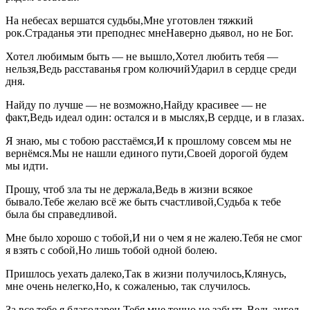
На небесах вершатся судьбы,Мне уготовлен тяжкий
рок.Страданья эти преподнес мнеНаверно дьявол, но не Бог.
Хотел любимым быть — не вышло,Хотел любить тебя —
нельзя,Ведь расставанья гром колючийУдарил в сердце среди
дня.
Найду по лучше — не возможно,Найду красивее — не
факт,Ведь идеал один: остался и в мыслях,В сердце, и в глазах.
Я знаю, мы с тобою расстаёмся,И к прошлому совсем мы не
вернёмся.Мы не нашли единого пути,Своей дорогой будем
мы идти.
Прошу, чтоб зла ты не держала,Ведь в жизни всякое
бывало.Тебе желаю всё же быть счастливой,Судьба к тебе
была бы справедливой.
Мне было хорошо с тобой,И ни о чем я не жалею.Тебя не смог
я взять с собой,Но лишь тобой одной болею.
Пришлось уехать далеко,Так в жизни получилось,Клянусь,
мне очень нелегко,Но, к сожаленью, так случилось.
За все тебе я благодарен,Тебя мне точно не забыть,Ведь ангел