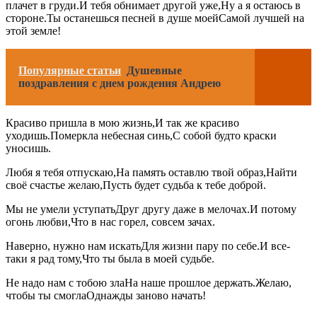
плачет в груди.И тебя обнимает другой уже,Ну а я остаюсь в
стороне.Ты останешься песней в душе моейСамой лучшей на
этой земле!
Популярные статьи
Душевные
поздравления с днем рождения Андрею
Красиво пришла в мою жизнь,И так же красиво
уходишь.Померкла небесная синь,С собой будто краски
уносишь.
Любя я тебя отпускаю,На память оставлю твой образ,Найти
своё счастье желаю,Пусть будет судьба к тебе доброй.
Мы не умели уступатьДруг другу даже в мелочах.И потому
огонь любви,Что в нас горел, совсем зачах.
Наверно, нужно нам искатьДля жизни пару по себе.И все-
таки я рад тому,Что ты была в моей судьбе.
Не надо нам с тобою злаНа наше прошлое держать.Желаю,
чтобы ты смоглаОднажды заново начать!