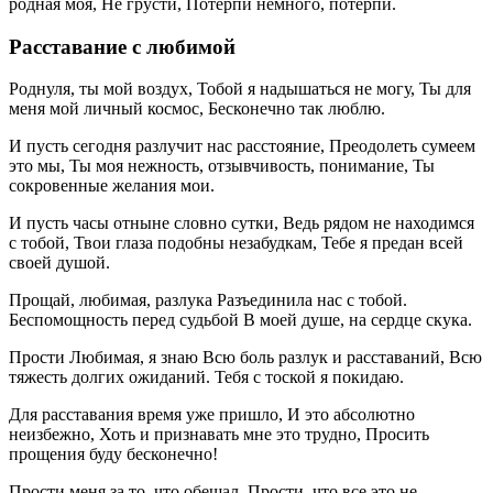
родная моя, Не грусти, Потерпи немного, потерпи.
Расставание с любимой
Роднуля, ты мой воздух, Тобой я надышаться не могу, Ты для
меня мой личный космос, Бесконечно так люблю.
И пусть сегодня разлучит нас расстояние, Преодолеть сумеем
это мы, Ты моя нежность, отзывчивость, понимание, Ты
сокровенные желания мои.
И пусть часы отныне словно сутки, Ведь рядом не находимся
с тобой, Твои глаза подобны незабудкам, Тебе я предан всей
своей душой.
Прощай, любимая, разлука Разъединила нас с тобой.
Беспомощность перед судьбой В моей душе, на сердце скука.
Прости Любимая, я знаю Всю боль разлук и расставаний, Всю
тяжесть долгих ожиданий. Тебя с тоской я покидаю.
Для расставания время уже пришло, И это абсолютно
неизбежно, Хоть и признавать мне это трудно, Просить
прощения буду бесконечно!
Прости меня за то, что обещал, Прости, что все это не