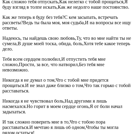
Как сложно тебя отпускать,Как нелегко с тобой прощаться,Я
буду взгляд в толпе искать,Как же недолго наше постоянство.
Как же теперь я буду без тебя?С кем засыпать, встречать
рассветы?Ведь ты была моя, моя судьба,И на вопросы все ищу
ответы.
Надеюсь, ты найдешь свою любовь,Ту, что во мне найти ты не
сумела,В душе моей тоска, обида, боль,Хотя тебе какое теперь
дело.
Тебя всем сердцем полюбил,И отпустить тебя мне
сложно,Прости, за все, что натворил,Без тебя мне
невозможно.
Никогда я не думал о том,Что с тобой мне придется
прощаться.И не знал даже близко о том,Что так горько с тобой
расставаться.
Никогда я не чувствовал боль,Над другими я лишь
насмехался.Но горит в моем сердце огонь,Я от боли начал
задыхаться.
И так сложно поверить мне в то,Что с тобою пора
расставаться.И мечтаю я лишь об одном,Чтобы ты могла
рядом остаться!