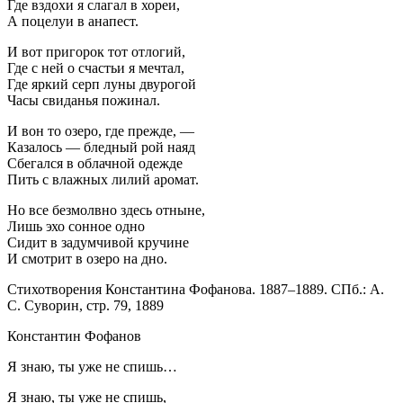
Где вздохи я слагал в хореи,
А поцелуи в анапест.
И вот пригорок тот отлогий,
Где с ней о счастьи я мечтал,
Где яркий серп луны двурогой
Часы свиданья пожинал.
И вон то озеро, где прежде, —
Казалось — бледный рой наяд
Сбегался в облачной одежде
Пить с влажных лилий аромат.
Но все безмолвно здесь отныне,
Лишь эхо сонное одно
Сидит в задумчивой кручине
И смотрит в озеро на дно.
Стихотворения Константина Фофанова. 1887–1889. СПб.: А.
С. Суворин, стр. 79, 1889
Константин Фофанов
Я знаю, ты уже не спишь…
Я знаю, ты уже не спишь,