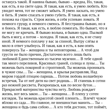
останусь такой. Я наивна бываю, бываю – вредна, Но, такая,
как есть, я на свете одна. Я такая, как есть, я умею любить. Кто
увидит меня, тот не сможет забыть. Я умею ласкать, но умею
и бить. Я умею спасать и умею губить. Я такая, как есть, я
похожа на страсть. Строя жизнь, я себя успеваю ломать. Я
немного грущу, и немного смеюсь. Я бесстрашна бываю, но я
и боюсь. Я такая, как есть, я люблю помогать. Но бывает, что я
не могу не кричать. Я бываю вольна, я бываю одна. Пылкой
быть я могу, а потом – холодна. Я такая, как есть, я не стану
иной. Я немного поплачу у вас за спиной, Вытру слёзы и
мило в ответ улыбнусь. И такая, как я есть, к вам опять
повернусь Ты – женщина и ты неповторима… А чтоб для
грусти не было причин, Достаточно всего лишь быть
любимой Единственным из тысячи мужчин… В тебе одной
так много переливов, Красивых граней, солнца и луны… Ты
можешь быть покорной и строптивой, Ты можешь проникать
в чужие сны… Ты – женщина, и крылья расправляя, Над
миром гордой птицею паришь… Потом любовь волшебную
встречая, Ты от неё дитя на свет родишь… И станешь в сотни
раз нежней рассвета, Раскроешься, как по весне бутон…
Прекрасней материнства чувства нету. Любовь рождает
жизнь, вот весь закон… Ты – женщина… В плену у сотен
взглядов, Ты можешь красотой своей пленить… Влечёт чужое
яблоко из сада… Но главное, не внешностью манить… Ты –
женщина и будь сама собою… А кто тебя достоин, тот поймёт,