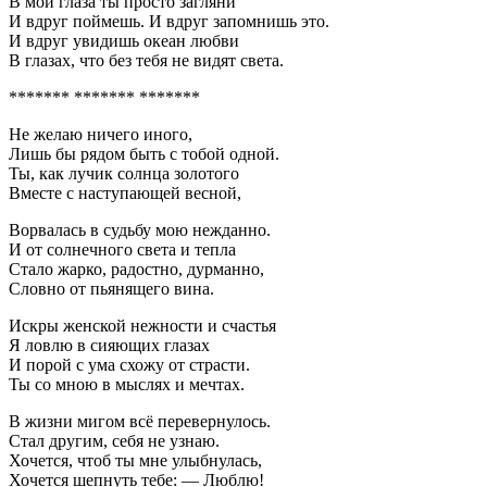
В мои глаза ты просто загляни
И вдруг поймешь. И вдруг запомнишь это.
И вдруг увидишь океан любви
В глазах, что без тебя не видят света.
******* ******* *******
Не желаю ничего иного,
Лишь бы рядом быть с тобой одной.
Ты, как лучик солнца золотого
Вместе с наступающей весной,
Ворвалась в судьбу мою нежданно.
И от солнечного света и тепла
Стало жарко, радостно, дурманно,
Словно от пьянящего вина.
Искры женской нежности и счастья
Я ловлю в сияющих глазах
И порой с ума схожу от страсти.
Ты со мною в мыслях и мечтах.
В жизни мигом всё перевернулось.
Стал другим, себя не узнаю.
Хочется, чтоб ты мне улыбнулась,
Хочется шепнуть тебе: — Люблю!