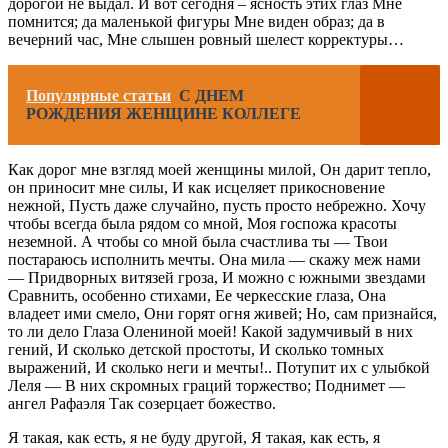
дорогой не выдал. И вот сегодня – ясность этих глаз Мне
помнится; да маленькой фигуры Мне виден образ; да в
вечерний час, Мне слышен ровный шелест корректуры…
Популярные статьи
С ДНЕМ
РОЖДЕНИЯ ЖЕНЩИНЕ КОЛЛЕГЕ
Как дорог мне взгляд моей женщины милой, Он дарит тепло,
он приносит мне силы, И как исцеляет прикосновение
нежной, Пусть даже случайно, пусть просто небрежно. Хочу
чтобы всегда была рядом со мной, Моя госпожа красоты
неземной. А чтобы со мной была счастлива ты — Твои
постараюсь исполнить мечты. Она мила — скажу меж нами
— Придворных витязей гроза, И можно с южными звездами
Сравнить, особенно стихами, Ее черкесские глаза, Она
владеет ими смело, Они горят огня живей; Но, сам признайся,
то ли дело Глаза Олениной моей! Какой задумчивый в них
гений, И сколько детской простоты, И сколько томных
выражений, И сколько неги и мечты!.. Потупит их с улыбкой
Леля — В них скромных граций торжество; Поднимет —
ангел Рафаэля Так созерцает божество.
Я такая, как есть, я не буду другой, Я такая, как есть, я