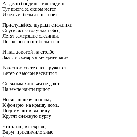
А где-то бродишь, иль сидишь,
Тут вьюга за окном метет
И белый, белый снег поет.
Прислушайся, шуршат снежинки,
Спускаясь с голубых небес,
Летят замерзшие слезинки,
Печально стонет белый снег.
И над дорогой на столбе
Зажгли фонарь в вечерней мгле.
В желтом свете снег кружится,
Ветер с вьюгой веселится.
Снежным хлопьям не дают
На земле найти приют.
Носят по небу ночному
К фонарю, на крышу дома,
Поднимают в вышину,
Крутят снежную пургу.
Что такое, в феврале,
Вдруг приспичило зиме