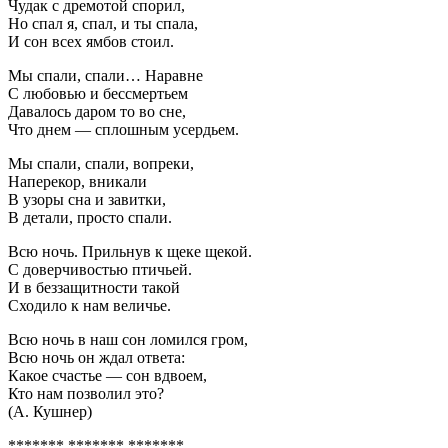
Чудак с дремотой спорил,
Но спал я, спал, и ты спала,
И сон всех ямбов стоил.
Мы спали, спали… Наравне
С любовью и бессмертьем
Давалось даром то во сне,
Что днем — сплошным усердьем.
Мы спали, спали, вопреки,
Наперекор, вникали
В узоры сна и завитки,
В детали, просто спали.
Всю ночь. Прильнув к щеке щекой.
С доверчивостью птичьей.
И в беззащитности такой
Сходило к нам величье.
Всю ночь в наш сон ломился гром,
Всю ночь он ждал ответа:
Какое счастье — сон вдвоем,
Кто нам позволил это?
(А. Кушнер)
******* ******* *******