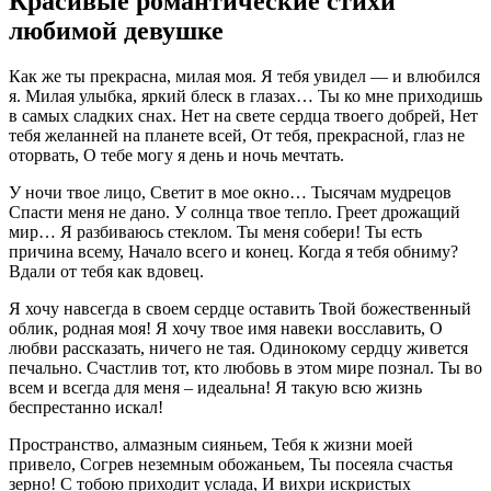
Красивые романтические стихи
любимой девушке
Как же ты прекрасна, милая моя. Я тебя увидел — и влюбился
я. Милая улыбка, яркий блеск в глазах… Ты ко мне приходишь
в самых сладких снах. Нет на свете сердца твоего добрей, Нет
тебя желанней на планете всей, От тебя, прекрасной, глаз не
оторвать, О тебе могу я день и ночь мечтать.
У ночи твое лицо, Светит в мое окно… Тысячам мудрецов
Спасти меня не дано. У солнца твое тепло. Греет дрожащий
мир… Я разбиваюсь стеклом. Ты меня собери! Ты есть
причина всему, Начало всего и конец. Когда я тебя обниму?
Вдали от тебя как вдовец.
Я хочу навсегда в своем сердце оставить Твой божественный
облик, родная моя! Я хочу твое имя навеки восславить, О
любви рассказать, ничего не тая. Одинокому сердцу живется
печально. Счастлив тот, кто любовь в этом мире познал. Ты во
всем и всегда для меня – идеальна! Я такую всю жизнь
беспрестанно искал!
Пространство, алмазным сияньем, Тебя к жизни моей
привело, Согрев неземным обожаньем, Ты посеяла счастья
зерно! С тобою приходит услада, И вихри искристых