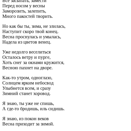
Все засыпать, замести
Перед носом у весны
Заморозить, залепить,
Много пакостей творить.
Но как бы ты, зима, не злилась,
Наступит скоро твой конец.
Весна проснулась и умылась,
Надела из цветов венец.
Уже недолго веселиться
Осталось ветру и пурге,
Хоть снег за окнами кружится,
Весною пахнет на дворе.
Как-то утром, одноглазо,
Солнцем ярким небосвод
Улыбнется всем, и сразу
Зимний станет хоровод.
Я знаю, ты уже не спишь,
А где-то бродишь, иль сидишь.
Я знаю, из покон веков
Весна приходит за зимой.