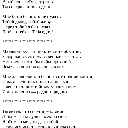
Влюблен в тебя я, дорогая.
Ты совершенство, идеал.
Мне без тебя никто не нужен:
Тобой дышу, тобой живу.
Перед тобой я безоружен.
Люблю тебя… Тебя одну!
******* ******* *******
Манящий взгляд твой, теплота объятий,
Задорный смех и чувственная страсть…
Нет ничего, что было бы приятней,
Чем чар твоих загадочная власть.
Мне для любви к тебе не хватит одной жизни,
И даже вечность пролетит как миг,
Пленен я твоим тайным магнетизмом,
И для меня ты — радости родник.
******* ******* *******
Ты ангел, что сияет предо мной.
Любимая, ты лучше всех на свете!
Я обожаю миг, когда с тобой
Целуемся мы страстно в лунном свете.