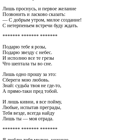
Лишь проснусь, и первое желание
Позвонить и ласково сказать:
— С добрым утром, милое создание!
С нетерпеньем встречи буду ждать.
******* ******* *******
Подарю тебе я розы,
Подарю звезду с небес.
И исполню все те грезы
Что шептала ты во сне.
Лишь одно прошу за это:
Сбереги мою любовь.
Знай: судьба твоя не где-то,
А прямо-таки пред тобой.
И лишь кивни, я все пойму,
Любые, испытав преграды,
Тебя везде, всегда найду
Лишь ты — моя отрада.
******* ******* *******
Я люблю тебя милую, нежную,