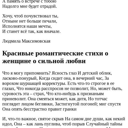
А память о встрече с тобою
Надолго мне будет отрадой.
Хочу, чтоб почувствовал ты,
Отныне нет больше печали,
Исполнятся наши мечты,
И станет всё так, как вначале.
Людмила Максимовская
Красивые романтические стихи о
женщине о сильной любви
Что я могу припомнить? Ясность глаз И детский облик,
ласково-понурый, Когда сидит она, в вечерний час, За
ворохом шуршащей корректуры. Есть что-то строгое в ее
глазах, Что никогда расспросов не позволит, Но, может быть,
суровость эта – страх, Что кто-нибудь к признаньям
приневолит. Она смеяться может, как дитя, Но тотчас
поглядит лицом беглянки, Застигнутой погоней; миг спустя
Она опять бесстрастно правит гранки
И, что-то важное, святое скрыв На самом дне души, как некий
идол, Она – как лань пуглива, чтоб порыв Случайный тайны