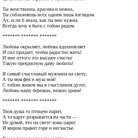
Ты женственна, красива и нежна,
Ты соблазняешь всех одним лишь взглядом.
Ах, если б знала, как ты мне нужна.
Всегда хочу я быть с тобою рядом.
******* ******* *******
Любовь окрыляет, любовь вдохновляет
И сил придает, чтобы радостно жить!
И мне оттого это высшее счастье
Такую прекрасную даму любить!
Я самый счастливый мужчина на свете,
А ты моя фея и муза моя!
С тобою живем мы в счастливом дуэте,
Любовь нашу бережно, нежно храня!
******* ******* *******
Твоя душа то птицею парит,
А то вдруг разрывается на части —
Не думай, что на свете ложь царит
И миром правит горе и несчастье.