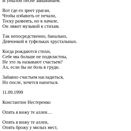
В унылой песне завываньем.
Вот где-то зреет ураган,
Чтобы избавить от печали,
Тоску развеять, но в начале,
Он ляжет музыкой к стихам.
Так непосредственно, банально,
Девчонкой в туфельках хрустальных.
Когда рождаются стихи,
Себе мы больше не подвластны,
Не это ль называют счастьем?
Ах, если бы не боль в груди.
Забавно счастьем насладиться,
Но после, хочется напиться.
11.09.1999
Константин Нестеренко
Опять я вижу те аллеи…
Опять я вижу те аллеи,
Опять брожу у милых мест,