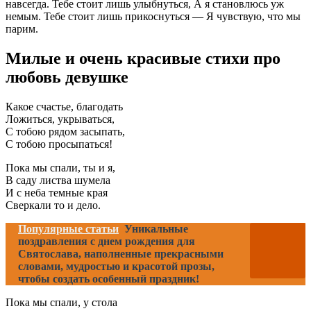
навсегда. Тебе стоит лишь улыбнуться, А я становлюсь уж
немым. Тебе стоит лишь прикоснуться — Я чувствую, что мы
парим.
Милые и очень красивые стихи про
любовь девушке
Какое счастье, благодать
Ложиться, укрываться,
С тобою рядом засыпать,
С тобою просыпаться!
Пока мы спали, ты и я,
В саду листва шумела
И с неба темные края
Сверкали то и дело.
Популярные статьи
Уникальные
поздравления с днем рождения для
Святослава, наполненные прекрасными
словами, мудростью и красотой прозы,
чтобы создать особенный праздник!
Пока мы спали, у стола