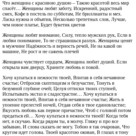
Что женщина с красивою душою – Такою красотой весь мир
спасёт… Женщины любят заботу, Искренний, радостный
смех, Кофе в постель по субботам, Не бриллианты и мех.
Ласка нужна и объятия, Несколько трепетных слов, Лучше,
чем новое платье, Будет букетик цветов
Женщины любят внимание, Силу, тепло мужских рук, Если в
любви понимание, То не страшишься разлук. Женщины ценят
в мужчине Надёжность и верность речей, Не на какой он
машине, Не рост и не сажень плечей
Женщина чувствует сердцем, Женщина любит душой. Если
открыла вам дверцу, Храните любовь и покой.
Хочу купаться в нежности твоей, Впитав в себя нечаянное
счастье; Отбросив скептицизм и безучастие, Тонуть в
безумной глубине очей; Целуя оттиски твоих ступней,
Испытывать экстаз и сладострастие… Хочу купаться в
нежности твоей, Впитав в себя нечаянное счастье; Жить в
упоение прелестей ночей, Отдав себя в твое единовластие;
Вкусить любовь как первое причастие, Чтоб с головой потом
предаться ей… Хочу купаться в нежности твоей! Когда тебя
нет, я скучаю. Когда рядом ты, я молчу. Гляжу и про все
забываю, И слова сказать не могу. Тобою я так очарован, Что
кругом идет голова. Твоей красотою окован, В глазах я тону