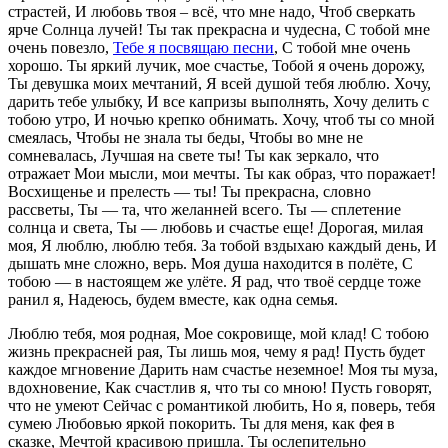
страстей, И любовь твоя – всё, что мне надо, Чтоб сверкать
ярче Солнца лучей! Ты так прекрасна и чудесна, С тобой мне
очень повезло,
Тебе я посвящаю песни
, С тобой мне очень
хорошо. Ты яркий лучик, мое счастье, Тобой я очень дорожу,
Ты девушка моих мечтаний, Я всей душой тебя люблю. Хочу,
дарить тебе улыбку, И все капризы выполнять, Хочу делить с
тобою утро, И ночью крепко обнимать. Хочу, чтоб ты со мной
смеялась, Чтобы не знала ты беды, Чтобы во мне не
сомневалась, Лучшая на свете ты! Ты как зеркало, что
отражает Мои мысли, мои мечты. Ты как образ, что поражает!
Восхищенье и прелесть — ты! Ты прекрасна, словно
рассветы, Ты — та, что желанней всего. Ты — сплетение
солнца и света, Ты — любовь и счастье еще! Дорогая, милая
моя, Я люблю, люблю тебя. За тобой вздыхаю каждый день, И
дышать мне сложно, верь. Моя душа находится в полёте, С
тобою — в настоящем же улёте. Я рад, что твоё сердце тоже
ранил я, Надеюсь, будем вместе, как одна семья.
Люблю тебя, моя родная, Мое сокровище, мой клад! С тобою
жизнь прекрасней рая, Ты лишь моя, чему я рад! Пусть будет
каждое мгновение Дарить нам счастье неземное! Моя ты муза,
вдохновение, Как счастлив я, что ты со мною! Пусть говорят,
что не умеют Сейчас с романтикой любить, Но я, поверь, тебя
сумею Любовью яркой покорить. Ты для меня, как фея в
сказке, Мечтой красивою пришла. Ты ослепительно