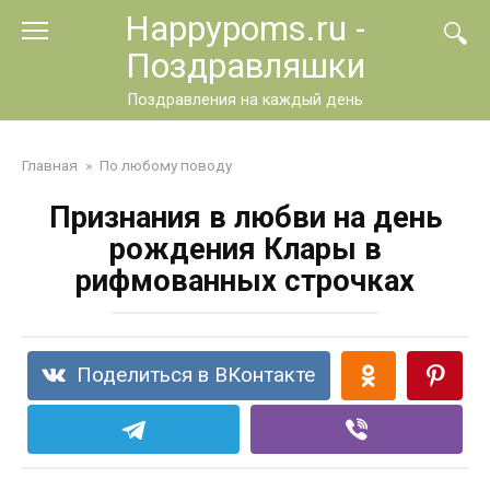
Перейти
Happypoms.ru -
к
Поздравляшки
контенту
Поздравления на каждый день
Главная
»
По любому поводу
Признания в любви на день
рождения Клары в
рифмованных строчках
Поделиться в ВКонтакте