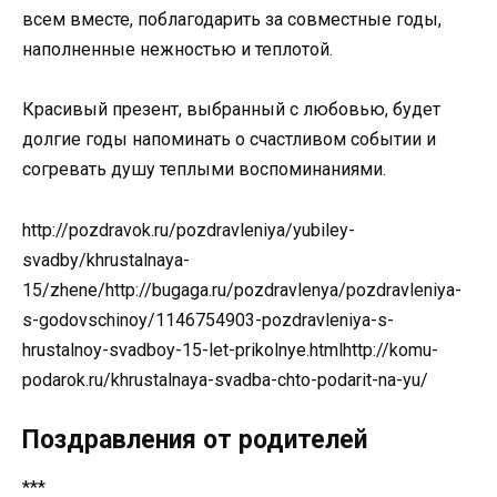
всем вместе, поблагодарить за совместные годы,
наполненные нежностью и теплотой.
Красивый презент, выбранный с любовью, будет
долгие годы напоминать о счастливом событии и
согревать душу теплыми воспоминаниями.
http://pozdravok.ru/pozdravleniya/yubiley-
svadby/khrustalnaya-
15/zhene/http://bugaga.ru/pozdravlenya/pozdravleniya-
s-godovschinoy/1146754903-pozdravleniya-s-
hrustalnoy-svadboy-15-let-prikolnye.htmlhttp://komu-
podarok.ru/khrustalnaya-svadba-chto-podarit-na-yu/
Поздравления от родителей
***