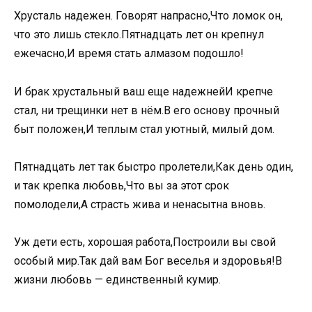
Хрусталь надежен. Говорят напрасно,Что ломок он,
что это лишь стекло.Пятнадцать лет он крепнул
ежечасно,И время стать алмазом подошло!
И брак хрустальный ваш еще надежнейИ крепче
стал, ни трещинки нет в нём.В его основу прочный
быт положен,И теплым стал уютный, милый дом.
Пятнадцать лет так быстро пролетели,Как день один,
и так крепка любовь,Что вы за этот срок
помолодели,А страсть жива и ненасытна вновь.
Уж дети есть, хорошая работа,Построили вы свой
особый мир.Так дай вам Бог веселья и здоровья!В
жизни любовь — единственный кумир.