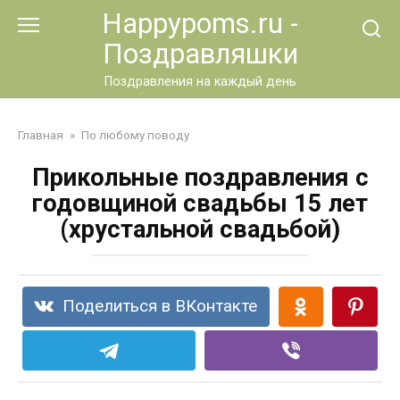
Перейти
Happypoms.ru -
к
Поздравляшки
контенту
Поздравления на каждый день
Главная
»
По любому поводу
Прикольные поздравления с
годовщиной свадьбы 15 лет
(хрустальной свадьбой)
Поделиться в ВКонтакте