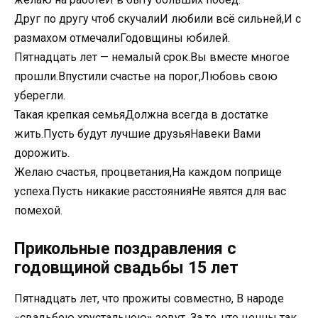
Друг по другу чтоб скучалиИ любили всё сильней,И с
размахом отмечалиГодовщины юбилей.
Пятнадцать лет — немалый срок.Вы вместе многое
прошли.Впустили счастье на порог,Любовь свою
уберегли.
Такая крепкая семьяДолжна всегда в достатке
жить.Пусть будут лучшие друзьяНавеки Вами
дорожить.
Желаю счастья, процветания,На каждом поприще
успеха.Пусть никакие расстоянияНе явятся для вас
помехой.
Прикольные поздравления с
годовщиной свадьбы 15 лет
Пятнадцать лет, что прожиты совместно, В народе
«свадьбою хрустальною» зовут, За то, что ценны так