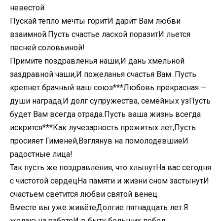
невестой.
Пускай тепло мечты горитИ дарит Вам любви
взаимной.Пусть счастье лаской поразитИ льется
песней соловьиной!
Примите поздравленья наши,И дань хмельной
заздравной чаши,И пожеланья счастья Вам .Пусть
крепнет брачный ваш союз***Любовь прекрасная —
души награда,И долг супружества, семейных узПусть
будет Вам всегда отрада.Пусть ваша жизнь всегда
искрится***Как лучезарность прожитых лет,Пусть
просияет Гименей,Взглянув на помолодевшиеИ
радостные лица!
Так пусть же поздравления, что хлынутНа вас сегодня
с чистотой сердецНа памяти и жизни сном застынутИ
счастьем светится любви святой венец.
Вместе вы уже живётеДолгие пятнадцать лет.Я
желаю на работеИ в быту больших побед.