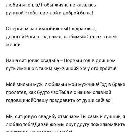
любви и тепла,Чтобы жизнь не казалась
рутиной,Чтобы светлой и доброй была!
С первым нашим юбилеемПоздравляю,
дорогой.Ровно год назад, любимый,Стала я твоей
женой!
Наша ситцевая свадьба —Первый год в длинном
пути.Именно с таким мужчинойЯ хочу его пройти!
Мой милый муж, любимый мой мужчина!Год в браке
пролетел, как будто час.Тебя я с нашей славной
годовщинойСпешу поздравить от души сейчас!
Мы ситцевую свадьбу отмечаем.Ты самый лучший, я
люблю тебя!Давай же мы друг другу пожелаемЖить