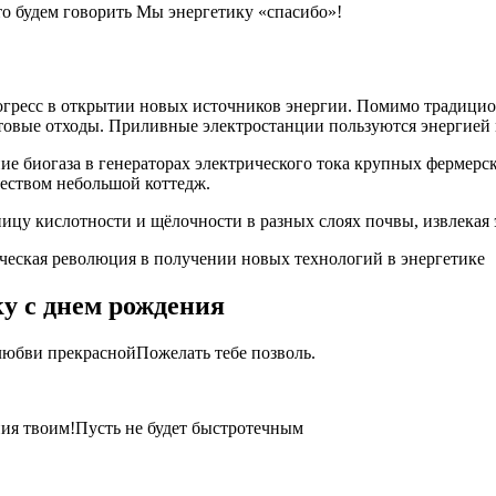
это будем говорить Мы энергетику «спасибо»!
огресс в открытии новых источников энергии. Помимо традицио
ытовые отходы. Приливные электростанции пользуются энергией 
ие биогаза в генераторах электрического тока крупных фермерс
чеством небольшой коттедж.
ницу кислотности и щёлочности в разных слоях почвы, извлекая
ическая революция в получении новых технологий в энергетике
у с днем рождения
 любви прекраснойПожелать тебе позволь.
ния твоим!Пусть не будет быстротечным