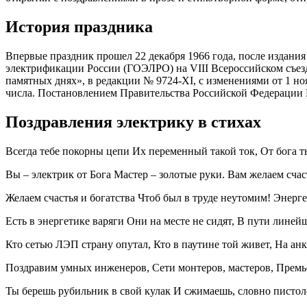
История праздника
Впервые праздник прошел 22 декабря 1966 года, после издани
электрификации России (ГОЭЛРО) на VIII Всероссийском съезд
памятных днях», в редакции № 9724-XI, с изменениями от 1 но
числа. Постановлением Правительства Российской Федерации № 
Поздравления электрику в стихах
Всегда тебе покорны цепи Их переменный такой ток, От бога ты
Вы – электрик от Бога Мастер – золотые руки. Вам желаем счаст
Желаем счастья и богатства Чтоб был в труде неутомим! Энерг
Есть в энергетике варяги Они на месте не сидят, В пути линей
Кто сетью ЛЭП страну опутал, Кто в паутине той живет, На анк
Поздравим умных инженеров, Сети монтеров, мастеров, Премь
Ты берешь рубильник в свой кулак И сжимаешь, словно пистоле