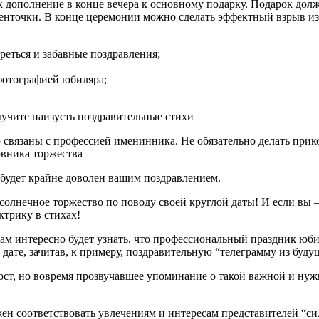
ак дополнение в конце вечера к основному подарку. Подарок дол
ленточки. В конце церемонии можно сделать эффектный взрыв из
реться и забавные поздравления;
фотографией юбиляра;
учите наизусть поздравительные стихи
связаны с профессией именинника. Не обязательно делать прико
овника торжества
будет крайне доволен вашим поздравлением.
е и солнечное торжество по поводу своей круглой даты! И если в
ктрику в стихах!
ам интересно будет узнать, что профессиональный праздник юбиля
дате, зачитав, к примеру, поздравительную “телеграмму из буд
й тост, но вовремя прозвучавшее упоминание о такой важной и 
ен соответствовать увлечениям и интересам представителей “си