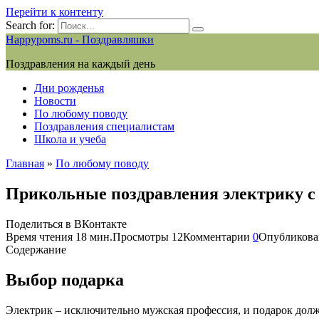
Перейти к контенту
Search for:
Happypoms.ru - Поздравляшки
Поздравления на каждый день
Дни рожденья
Новости
По любому поводу
Поздравления специалистам
Школа и учеба
Главная
»
По любому поводу
Прикольные поздравления электрику с
Поделиться в ВКонтакте
Время чтения
18 мин.
Просмотры
12
Комментарии
0
Опубликова
Содержание
Выбор подарка
Электрик – исключительно мужская профессия, и подарок долж