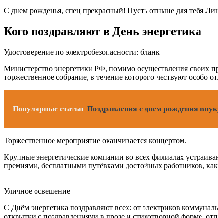
С днем рожденья, спец прекрасный! Пусть отныне для тебя Лишь
Кого поздравляют в День энергетика
Удостоверение по электробезопасности: бланк
Министерство энергетики РФ, помимо осуществления своих пр
торжественное собрание, в течение которого чествуют особо о
Популярные статьи
Поздравления с днем рождения внуку
Торжественное мероприятие оканчивается концертом.
Крупные энергетические компании во всех филиалах устраива
премиями, бесплатными путёвками достойных работников, как 
Уличное освещение
С Днём энергетика поздравляют всех: от электриков коммунал
открытки с поздравлениями в прозе и стихотворной форме, от