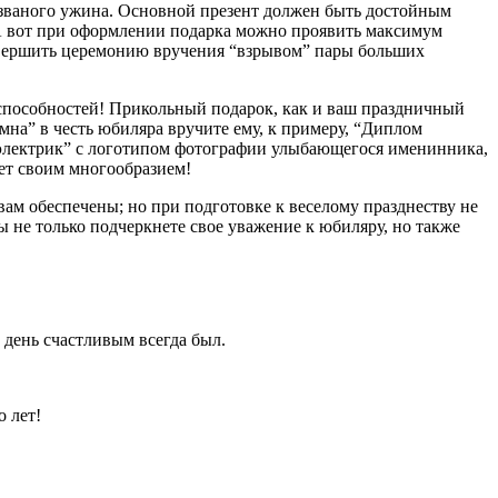
у званого ужина. Основной презент должен быть достойным
 А вот при оформлении подарка можно проявить максимум
завершить церемонию вручения “взрывом” пары больших
 способностей! Прикольный подарок, как и ваш праздничный
на” в честь юбиляра вручите ему, к примеру, “Диплом
й электрик” с логотипом фотографии улыбающегося именинника,
ает своим многообразием!
ам обеспечены; но при подготовке к веселому празднеству не
ы не только подчеркнете свое уважение к юбиляру, но также
день счастливым всегда был.
 лет!