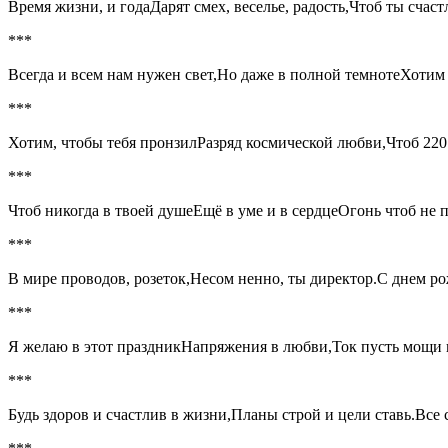
Время жизни, и годаДарят смех, веселье, радость,Чтоб ты счас
***
Всегда и всем нам нужен свет,Но даже в полной темнотеХотим
***
Хотим, чтобы тебя пронзилРазряд космической любви,Чтоб 220 
***
Чтоб никогда в твоей душеЕщё в уме и в сердцеОгонь чтоб не 
***
В мире проводов, розеток,Несом ненно, ты директор.С днем р
***
Я желаю в этот праздникНапряжения в любви,Ток пусть мощи и 
***
Будь здоров и счастлив в жизни,Планы строй и цели ставь.Все 