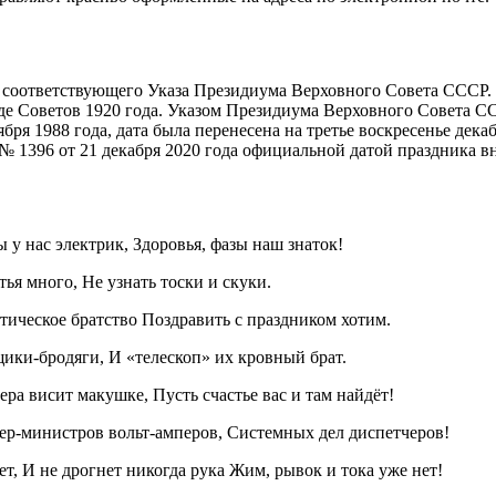
я соответствующего Указа Президиума Верховного Совета СССР.
е Советов 1920 года. Указом Президиума Верховного Совета СС
ября 1988 года, дата была перенесена на третье воскресенье де
1396 от 21 декабря 2020 года официальной датой праздника вно
 у нас электрик, Здоровья, фазы наш знаток!
ья много, Не узнать тоски и скуки.
етическое братство Поздравить с праздником хотим.
щики-бродяги, И «телескоп» их кровный брат.
ера висит макушке, Пусть счастье вас и там найдёт!
ер-министров вольт-амперов, Системных дел диспетчеров!
т, И не дрогнет никогда рука Жим, рывок и тока уже нет!