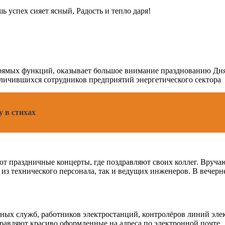
 успех сияет ясный, Радость и тепло даря!
ямых функций, оказывает большое внимание празднованию Дня 
тличившихся сотрудников предприятий энергетического сектора
 в стихах
ют праздничные концерты, где поздравляют своих коллег. Вруч
из технического персонала, так и ведущих инженеров. В вечерн
ьных служб, работников электростанций, контролёров линий эле
правляют красиво оформленные на адреса по электронной почте.