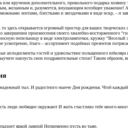
ста или вручения дополнительного, прикольного подарка хозяин
езным, желанным и, разумеется, внушающим всеобщее уважение!
зможными лентами, блестками и звездочками в виде искр, – и 
, то здесь открывается огромный простор для ваших творческих
по завершении произнесения своего хвалебно-восторженного “гим
ереносную пепельницу в виде электролампочки, кружку “Веселы
ое усмотрение, благо – ассортимент подобных презентов потряс
ные аплодисменты гостей и удовольствие польщенного юбиляра в
выучите наизусть свои поздравительные стихи! Таким образом, в
ия
 надежный тыл. И радостного нынче Дня рожденья. Чтоб каждый 
усть люди любящие окружают И жить счастливо тебе много-много
спыхнет яркой лампой Непременно пусть во тьме.