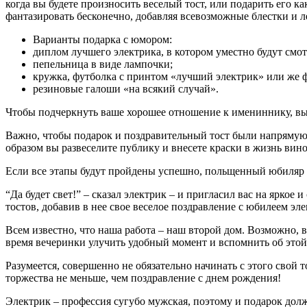
когда вы будете произносить веселый тост, или подарить его к
фантазировать бесконечно, добавляя всевозможные блестки и 
Варианты подарка с юмором:
диплом лучшего электрика, в котором уместно будут смот
пепельница в виде лампочки;
кружка, футболка с принтом «лучший электрик» или же 
резиновые галоши «на всякий случай».
Чтобы подчеркнуть ваше хорошее отношение к имениннику, вы
Важно, чтобы подарок и поздравительный тост были напрямую 
образом вы развеселите публику и внесете краски в жизнь вин
Если все этапы будут пройдены успешно, польщенный юбиляр 
“Да будет свет!” – сказал электрик – и пригласил вас на ярко
тостов, добавив в нее свое веселое поздравление с юбилеем эле
Всем известно, что наша работа – наш второй дом. Возможно, в
время вечеринки улучить удобный момент и вспомнить об этой 
Разумеется, совершенно не обязательно начинать с этого сво
торжества не меньше, чем поздравление с днем рождения!
Электрик – профессия сугубо мужская, поэтому и подарок долж