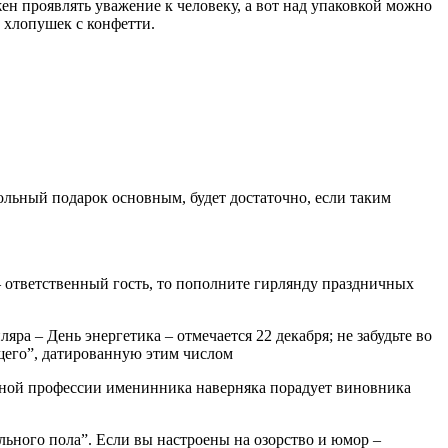
жен проявлять уважение к человеку, а вот над упаковкой можно
 хлопушек с конфетти.
льный подарок основным, будет достаточно, если таким
ы – ответственный гость, то пополните гирлянду праздничных
ра – День энергетика – отмечается 22 декабря; не забудьте во
ущего”, датированную этим числом
нужной профессии именинника наверняка порадует виновника
льного пола”. Если вы настроены на озорство и юмор –