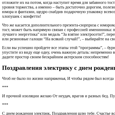
отложите их на потом, когда наступит время для забавного то
уровня торжества, а именно – быть достаточно дорогим, пол
юмора и фантазии, щедро снабдив подарочную упаковку всево
хлопушек с конфетти!
Что же касается дополнительного презента-сюрприза с юмором
тост, может быть напрямую связан с профессией именинника: 
лучшего энергетика” или медаль “За взятие электросети!”, п
или резиновые галоши “На всякий случай!”, – выбирайте на св
Если вы успешно пройдете все этапы этой “программы”, – бур
упустите из виду еще одну, очень важную деталь: непременно 
дадите простор своим бескрайним актерским способностям!
Поздравления электрику с днем рожден
Чтоб не было по жизни напряженья, И чтобы рядом был всегда
***
И прочной изоляции желаю От неудач, врагов и разных бед. П
***
С днем рождения электрик, Поздравления шлю тебе. Счастье в