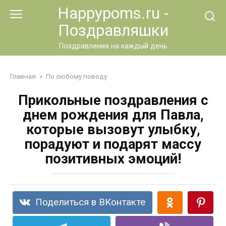
Перейти
Happypoms.ru -
к
Поздравляшки
контенту
Поздравления на каждый день
Главная
»
По любому поводу
Прикольные поздравления с
днем рождения для Павла,
которые вызовут улыбку,
порадуют и подарят массу
позитивных эмоций!
Поделиться в ВКонтакте