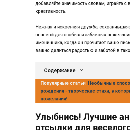
добавляйте значимость словам, играйте с
креативность.
Нежная и искренняя дружба, сохранившаяс
основой для особых и забавных пожеланий
именинника, когда он прочитает ваше пис
важно делиться радостью и заботой в так
Содержание
Популярные статьи
Необычные спосо
рождения - творческие стихи, в кото
пожелания!
Улыбнись! Лучшие а
отсылки для веселог