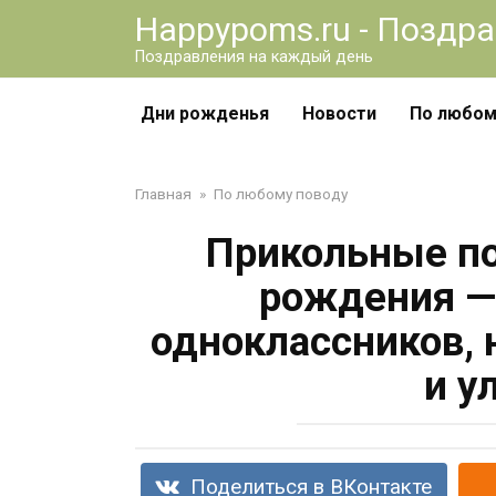
Перейти
Happypoms.ru - Поздр
к
Поздравления на каждый день
контенту
Дни рожденья
Новости
По любом
Главная
»
По любому поводу
Прикольные по
рождения — 
одноклассников,
и у
Поделиться в ВКонтакте