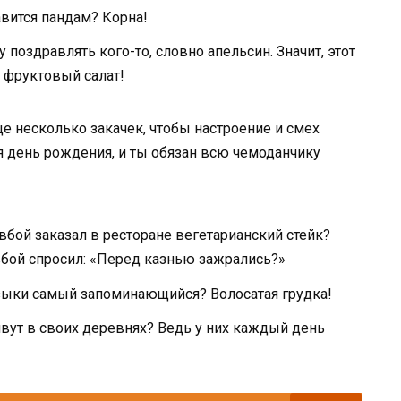
авится пандам? Корна!
у поздравлять кого-то, словно апельсин. Значит, этот
й фруктовый салат!
ще несколько закачек, чтобы настроение и смех
я день рождения, и ты обязан всю чемоданчику
вбой заказал в ресторане вегетарианский стейк?
вбой спросил: «Перед казнью зажрались?»
узыки самый запоминающийся? Волосатая грудка!
ивут в своих деревнях? Ведь у них каждый день