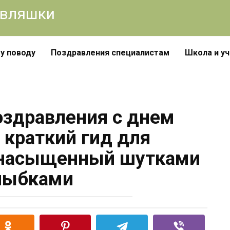
авляшки
у поводу
Поздравления специалистам
Школа и у
здравления с днем
краткий гид для
 насыщенный шутками
лыбками