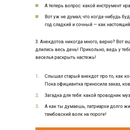
А теперь вопрос: какой инструмент нр
Вот уж не думал, что когда-нибудь буд
год сладкий и сочный — как настоящи
3. Анекдотов никогда много, верно? Вот е
длились весь день! Прикольно, ведь у теб
веселья раскрыть настежь!
Слышал старый анекдот про то, как ко
Пока официантка приносила заказ, ко
Загадка для тебя: какой проводник м
А как ты думаешь, патриархи долго ж
тамбовский волк на пороге!