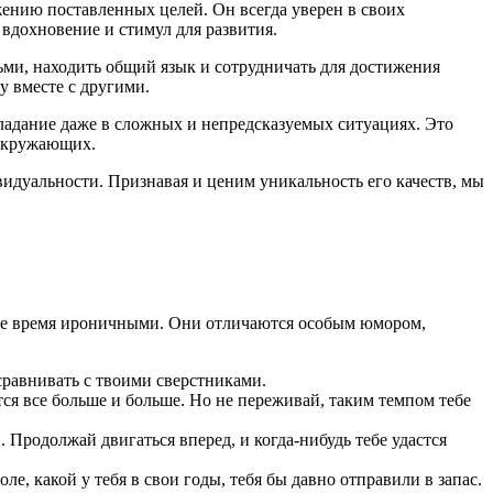
жению поставленных целей. Он всегда уверен в своих
 вдохновение и стимул для развития.
дьми, находить общий язык и сотрудничать для достижения
у вместе с другими.
бладание даже в сложных и непредсказуемых ситуациях. Это
 окружающих.
видуальности. Признавая и ценим уникальность его качеств, мы
о же время ироничными. Они отличаются особым юмором,
 сравнивать с твоими сверстниками.
тся все больше и больше. Но не переживай, таким темпом тебе
. Продолжай двигаться вперед, и когда-нибудь тебе удастся
, какой у тебя в свои годы, тебя бы давно отправили в запас.