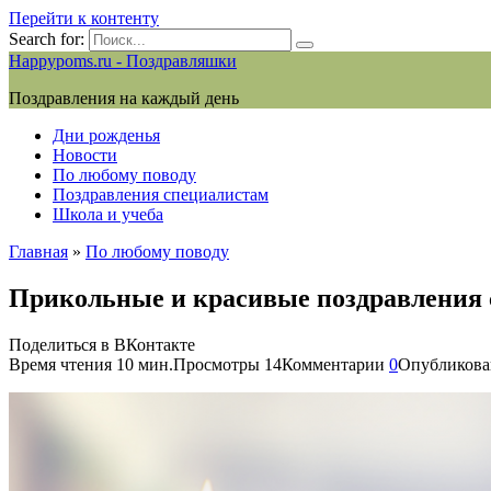
Перейти к контенту
Search for:
Happypoms.ru - Поздравляшки
Поздравления на каждый день
Дни рожденья
Новости
По любому поводу
Поздравления специалистам
Школа и учеба
Главная
»
По любому поводу
Прикольные и красивые поздравления с
Поделиться в ВКонтакте
Время чтения
10 мин.
Просмотры
14
Комментарии
0
Опубликова