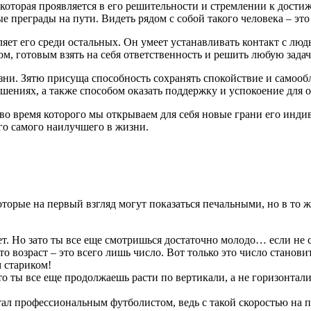
 которая проявляется в его решительности и стремлении к дости
 преграды на пути. Видеть рядом с собой такого человека – это
ляет его среди остальных. Он умеет устанавливать контакт с лю
, готовым взять на себя ответственность и решить любую задач
зни. Зятю присуща способность сохранять спокойствие и самоо
шениях, а также способом оказать поддержку и успокоение для
, во время которого мы открываем для себя новые грани его инди
го самого наилучшего в жизни.
которые на первый взгляд могут показаться печальными, но в т
лет. Но зато ты все еще смотришься достаточно молодо… если не
 возраст – это всего лишь число. Вот только это число станови
 стариком!
о ты все еще продолжаешь расти по вертикали, а не горизонтали
л профессиональным футболистом, ведь с такой скоростью на поле