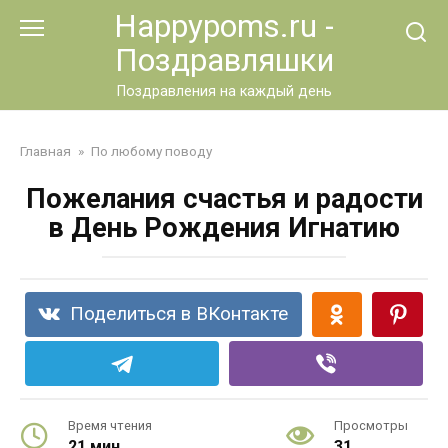
Перейти
Happypoms.ru -
к
Поздравляшки
контенту
Поздравления на каждый день
Главная
»
По любому поводу
Пожелания счастья и радости
в День Рождения Игнатию
Поделиться в ВКонтакте
Время чтения
Просмотры
21 мин.
31