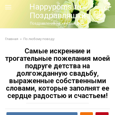
Перейти
Happypoms.ru -
к
Поздравляшки
контенту
Поздравления на каждый день
Главная
»
По любому поводу
Самые искренние и
трогательные пожелания моей
подруге детства на
долгожданную свадьбу,
выраженные собственными
словами, которые заполнят ее
сердце радостью и счастьем!