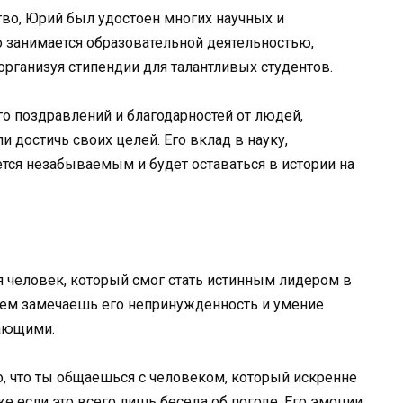
тво, Юрий был удостоен многих научных и
о занимается образовательной деятельностью,
организуя стипендии для талантливых студентов.
о поздравлений и благодарностей от людей,
и достичь своих целей. Его вклад в науку,
ется незабываемым и будет оставаться в истории на
лся человек, который смог стать истинным лидером в
рием замечаешь его непринужденность и умение
жающими.
, что ты общаешься с человеком, который искренне
же если это всего лишь беседа об погоде. Его эмоции