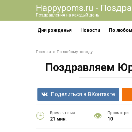
Перейти
Happypoms.ru - Поздр
к
Поздравления на каждый день
контенту
Дни рожденья
Новости
По любом
Главная
»
По любому поводу
Поздравляем Юр
Поделиться в ВКонтакте
Время чтения
Просмотры
21 мин.
10