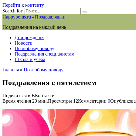
Перейти к контенту
Search for:
Happypoms.ru - Поздравляшки
Поздравления на каждый день
Дни рожденья
Новости
По любому поводу
Поздравления специалистам
Школа и учеба
Главная
»
По любому поводу
Поздравления с пятилетием
Поделиться в ВКонтакте
Время чтения
20 мин.
Просмотры
12
Комментарии
0
Опубликова