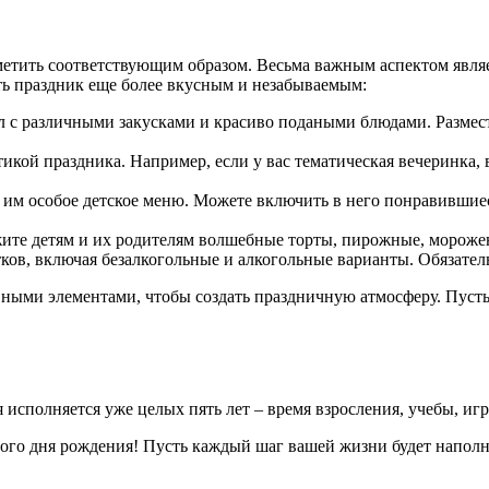
етить соответствующим образом. Весьма важным аспектом являе
ать праздник еще более вкусным и незабываемым:
с различными закусками и красиво подаными блюдами. Размести
атикой праздника. Например, если у вас тематическая вечеринка
 им особое детское меню. Можете включить в него понравившиес
жите детям и их родителям волшебные торты, пирожные, мороже
ов, включая безалкогольные и алкогольные варианты. Обязател
ивными элементами, чтобы создать праздничную атмосферу. Пуст
 исполняется уже целых пять лет – время взросления, учебы, игр
лого дня рождения! Пусть каждый шаг вашей жизни будет напол