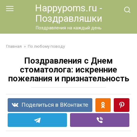
Перейти
Happypoms.ru -
к
Поздравляшки
контенту
Поздравления на каждый день
Главная
»
По любому поводу
Поздравления с Днем
стоматолога: искренние
пожелания и признательность
Поделиться в ВКонтакте