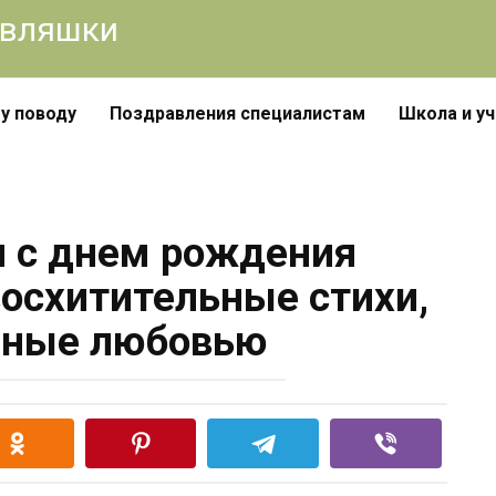
авляшки
у поводу
Поздравления специалистам
Школа и у
 с днем рождения
восхитительные стихи,
нные любовью