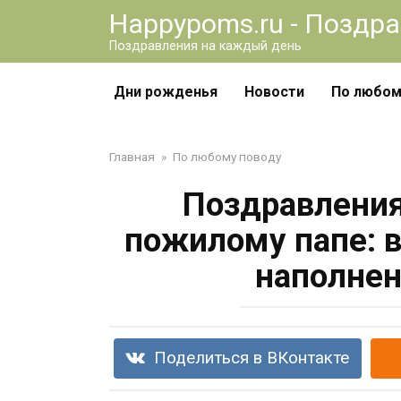
Перейти
Happypoms.ru - Поздр
к
Поздравления на каждый день
контенту
Дни рожденья
Новости
По любом
Главная
»
По любому поводу
Поздравления
пожилому папе: 
наполне
Поделиться в ВКонтакте