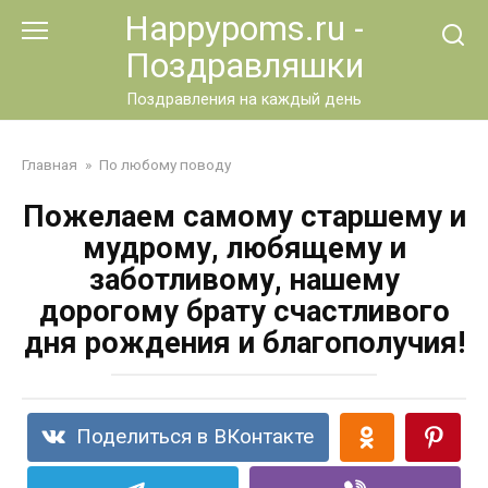
Перейти
Happypoms.ru -
к
Поздравляшки
контенту
Поздравления на каждый день
Главная
»
По любому поводу
Пожелаем самому старшему и
мудрому, любящему и
заботливому, нашему
дорогому брату счастливого
дня рождения и благополучия!
Поделиться в ВКонтакте