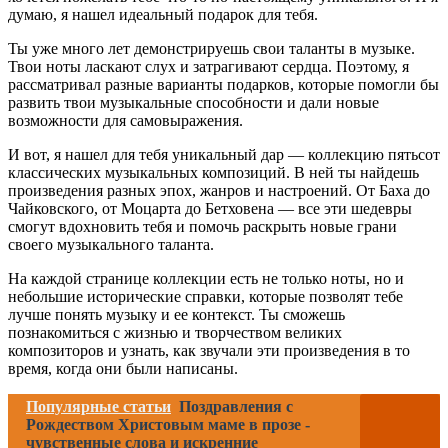
думаю, я нашел идеальный подарок для тебя.
Ты уже много лет демонстрируешь свои таланты в музыке.
Твои ноты ласкают слух и затрагивают сердца. Поэтому, я
рассматривал разные варианты подарков, которые помогли бы
развить твои музыкальные способности и дали новые
возможности для самовыражения.
И вот, я нашел для тебя уникальный дар — коллекцию пятьсот
классических музыкальных композиций. В ней ты найдешь
произведения разных эпох, жанров и настроений. От Баха до
Чайковского, от Моцарта до Бетховена — все эти шедевры
смогут вдохновить тебя и помочь раскрыть новые грани
своего музыкального таланта.
На каждой странице коллекции есть не только ноты, но и
небольшие исторические справки, которые позволят тебе
лучше понять музыку и ее контекст. Ты сможешь
познакомиться с жизнью и творчеством великих
композиторов и узнать, как звучали эти произведения в то
время, когда они были написаны.
Популярные статьи
Поздравления с
Рождеством Христовым маме в прозе -
чувственные слова и искренние