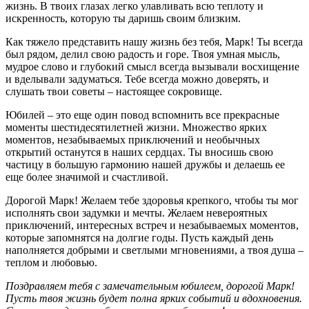
жизнь. В твоих глазах легко улавливать всю теплоту и
искренность, которую ты даришь своим близким.
Как тяжело представить нашу жизнь без тебя, Марк! Ты всегда
был рядом, делил свою радость и горе. Твоя умная мысль,
мудрое слово и глубокий смысл всегда вызывали восхищение
и вделывали задуматься. Тебе всегда можно доверять, и
слушать твои советы – настоящее сокровище.
Юбилей – это еще один повод вспомнить все прекрасные
моменты шестидесятилетней жизни. Множество ярких
моментов, незабываемых приключений и необычных
открытий останутся в наших сердцах. Ты вносишь свою
частицу в большую гармонию нашей дружбы и делаешь ее
еще более значимой и счастливой.
Дорогой Марк! Желаем тебе здоровья крепкого, чтобы ты мог
исполнять свои задумки и мечты. Желаем невероятных
приключений, интересных встреч и незабываемых моментов,
которые запомнятся на долгие годы. Пусть каждый день
наполняется добрыми и светлыми мгновениями, а твоя душа –
теплом и любовью.
Поздравляем тебя с замечательным юбилеем, дорогой Марк!
Пусть твоя жизнь будет полна ярких событий и вдохновения.