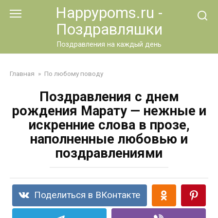
Перейти
Happypoms.ru -
к
Поздравляшки
контенту
Поздравления на каждый день
Главная
»
По любому поводу
Поздравления с днем
рождения Марату — нежные и
искренние слова в прозе,
наполненные любовью и
поздравлениями
Поделиться в ВКонтакте