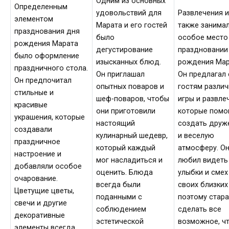
Одним из основных
Определенным
удовольствий для
Развлечения и
элементом
Марата и его гостей
также занима
празднования дня
было
особое место
рождения Марата
дегустирование
праздновании
было оформление
изысканных блюд.
рождения Мар
праздничного стола.
Он приглашал
Он предлагал
Он предпочитал
опытных поваров и
гостям разли
стильные и
шеф-поваров, чтобы
игры и развле
красивые
они приготовили
которые помо
украшения, которые
настоящий
создать друж
создавали
кулинарный шедевр,
и веселую
праздничное
который каждый
атмосферу. О
настроение и
мог насладиться и
любил видеть
добавляли особое
оценить. Блюда
улыбки и смех
очарование.
всегда были
своих близких
Цветущие цветы,
поданными с
поэтому стар
свечи и другие
соблюдением
сделать все
декоративные
эстетической
возможное, ч
элементы всегда