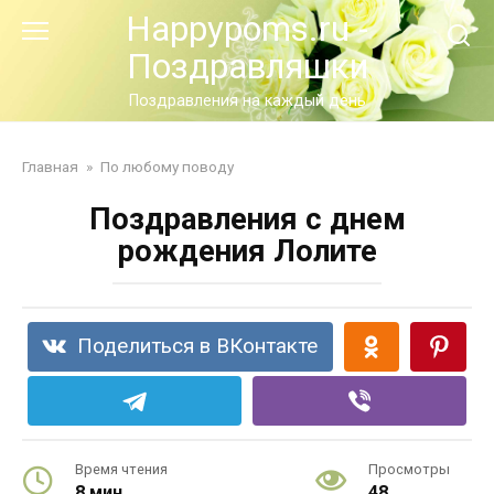
Перейти
Happypoms.ru -
к
Поздравляшки
контенту
Поздравления на каждый день
Главная
»
По любому поводу
Поздравления с днем
рождения Лолите
Поделиться в ВКонтакте
Время чтения
Просмотры
8 мин.
48