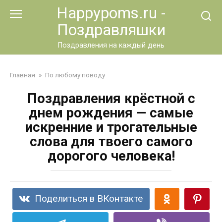
Перейти
Happypoms.ru -
к
Поздравляшки
контенту
Поздравления на каждый день
Главная
»
По любому поводу
Поздравления крёстной с
днем рождения — самые
искренние и трогательные
слова для твоего самого
дорогого человека!
Поделиться в ВКонтакте