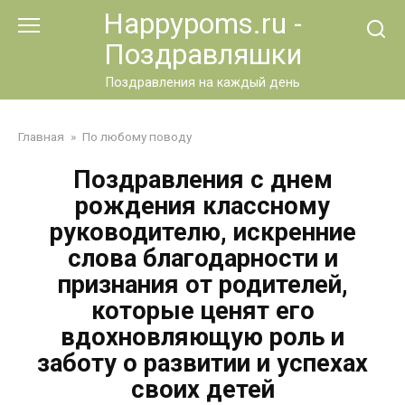
Перейти
Happypoms.ru -
к
Поздравляшки
контенту
Поздравления на каждый день
Главная
»
По любому поводу
Поздравления с днем
рождения классному
руководителю, искренние
слова благодарности и
признания от родителей,
которые ценят его
вдохновляющую роль и
заботу о развитии и успехах
своих детей