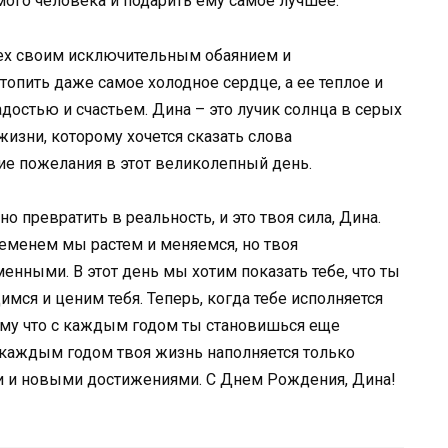
мого человека и подарить ему самое лучшее.
сех своим исключительным обаянием и
опить даже самое холодное сердце, а ее теплое и
достью и счастьем. Дина – это лучик солнца в серых
изни, которому хочется сказать слова
ние пожелания в этот великолепный день.
 превратить в реальность, и это твоя сила, Дина.
ременем мы растем и меняемся, но твоя
енными. В этот день мы хотим показать тебе, что ты
имся и ценим тебя. Теперь, когда тебе исполняется
тому что с каждым годом ты становишься еще
с каждым годом твоя жизнь наполняется только
и и новыми достижениями. С Днем Рождения, Дина!