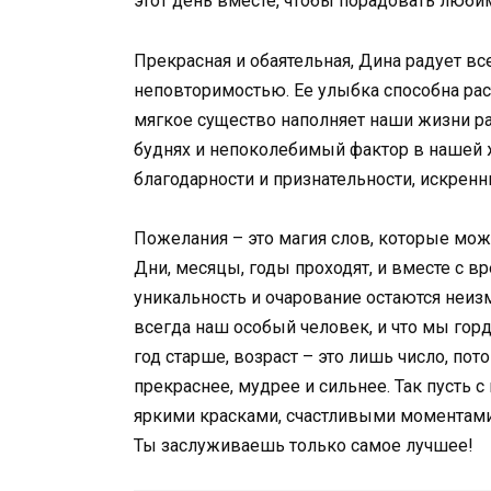
этот день вместе, чтобы порадовать люби
Прекрасная и обаятельная, Дина радует в
неповторимостью. Ее улыбка способна раст
мягкое существо наполняет наши жизни ра
буднях и непоколебимый фактор в нашей ж
благодарности и признательности, искрен
Пожелания – это магия слов, которые можно
Дни, месяцы, годы проходят, и вместе с в
уникальность и очарование остаются неизм
всегда наш особый человек, и что мы горд
год старше, возраст – это лишь число, по
прекраснее, мудрее и сильнее. Так пусть 
яркими красками, счастливыми моментам
Ты заслуживаешь только самое лучшее!