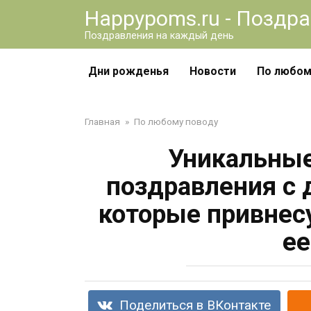
Перейти
Happypoms.ru - Поздр
к
Поздравления на каждый день
контенту
Дни рожденья
Новости
По любом
Главная
»
По любому поводу
Уникальные
поздравления с 
которые привнесу
ее
Поделиться в ВКонтакте