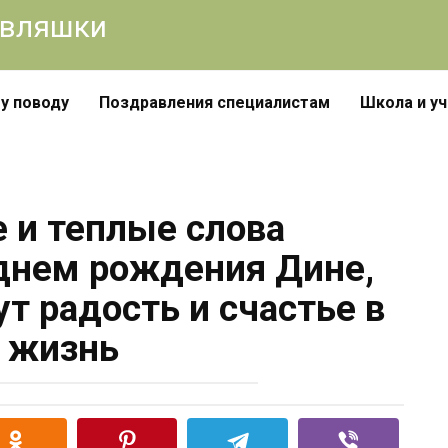
авляшки
у поводу
Поздравления специалистам
Школа и у
 и теплые слова
днем рождения Дине,
т радость и счастье в
 жизнь