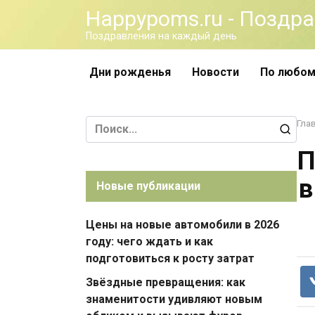
Перейти
Happypoms.ru - Поздр
к
Поздравления на каждый день
контенту
Дни рожденья
Новости
По любом
Search
Гла
for:
П
в
Новые публикации
Цены на новые автомобили в 2026
году: чего ждать и как
подготовиться к росту затрат
Звёздные превращения: как
знаменитости удивляют новым