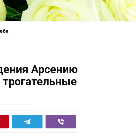
чеба
дения Арсению
и трогательные