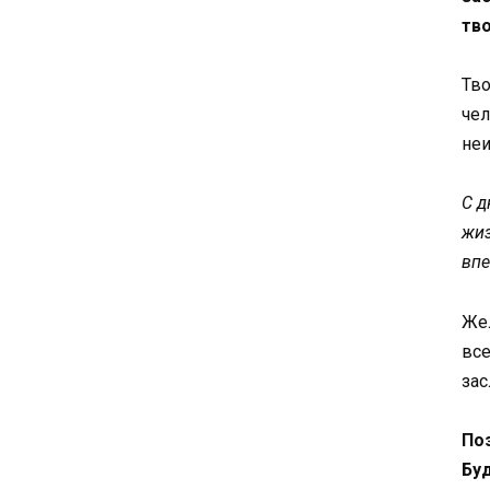
тв
Тво
чел
неи
С д
жиз
впе
Жел
все
зас
По
Буд