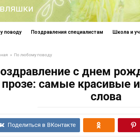
авляшки
у поводу
Поздравления специалистам
Школа и у
вная
»
По любому поводу
оздравление с днем рож
 прозе: самые красивые 
слова
Поделиться в ВКонтакте