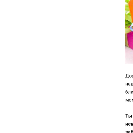
Дор
нед
бли
мо
Ты
не
за