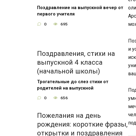
оли
Поздравление на выпускной вечер от
первого учителя
Арс
мож
0
695
Поз
и у
Поздравления, стихи на
иск
выпускной 4 класса
уни
(начальной школы)
ваш
Трогательные до слез стихи от
родителей на выпускной
Под
умн
0
656
меч
Пожелания на день
чел
под
рождения: короткие фразы,
открытки и поздравления