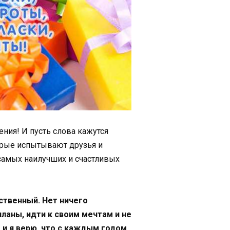
ния! И пусть слова кажутся
торые испытывают друзья и
ь самых наилучших и счастливых
ственный. Нет ничего
ланы, идти к своим мечтам и не
 и я верю, что с каждым годом