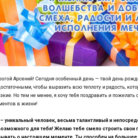
огой Арсений! Сегодня особенный день — твой день рожде
остаточными, чтобы выразить всю теплоту и радость, ко
зкие. Но тем не менее, я хочу тебя поздравить и пожелат
ментов в жизни!
 – уникальный человек, весьма талантливый и непосред
возможного для тебя! Желаю тебе смело строить свои п
бывать о настоящем моменте. Ты способен на большее,