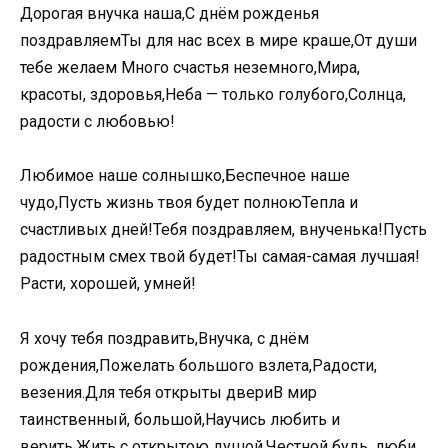
Дорогая внучка наша,С днём рожденья
поздравляемТы для нас всех в мире краше,От души
тебе желаем Много счастья неземного,Мира,
красоты, здоровья,Неба — только голубого,Солнца,
радости с любовью!
Любимое наше солнышко,Беспечное наше
чудо,Пусть жизнь твоя будет полноюТепла и
счастливых дней!Тебя поздравляем, внученька!Пусть
радостным смех твой будет!Ты самая-самая лучшая!
Расти, хорошей, умней!
Я хочу тебя поздравить,Внучка, с днём
рождения,Пожелать большого взлета,Радости,
везения.Для тебя открыты двериВ мир
таинственный, большой,Научись любить и
верить,Жить с открытою душой.Честной будь, люби