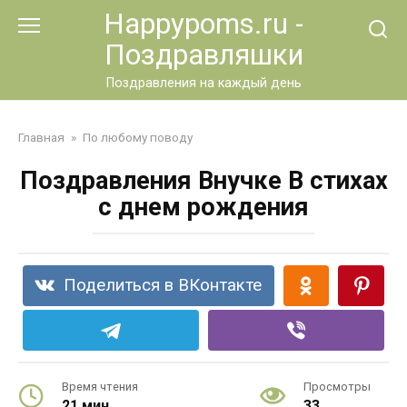
Перейти
Happypoms.ru -
к
Поздравляшки
контенту
Поздравления на каждый день
Главная
»
По любому поводу
Поздравления Внучке В стихах
с днем рождения
Поделиться в ВКонтакте
Время чтения
Просмотры
21 мин.
33