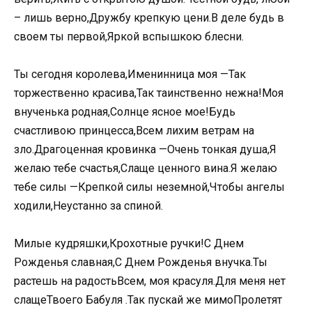
– лишь верно,Дружбу крепкую цени.В деле будь в
своем ты первой,Яркой вспышкою блесни.
Ты сегодня королева,Именинница моя —Так
торжественно красива,Так таинственно нежна!Моя
внученька родная,Солнце ясное мое!Будь
счастливою принцесса,Всем лихим ветрам на
зло.Драгоценная кровинка —Очень тонкая душа,Я
желаю тебе счастья,Слаще ценного вина.Я желаю
тебе силы —Крепкой силы неземной,Чтобы ангелы
ходили,Неустанно за спиной.
Милые кудряшки,Крохотные ручки!С Днем
Рожденья славная,С Днем Рожденья внучка.Ты
растешь на радостьВсем, моя красуля.Для меня нет
слащеТвоего Бабуля .Так пускай же мимоПролетят