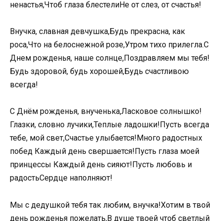
ненастья,Чтоб глаза блестелиНе от слез, от счастья!
Внучка, славная девчушка,Будь прекрасна, как
роса,Что на белоснежной розе,Утром тихо прилегла.С
Днем рожденья, наше солнце,Поздравляем мы тебя!
Будь здоровой, будь хорошей,Будь счастливою
всегда!
С Днём рожденья, внученька,Ласковое солнышко!
Глазки, словно лучики,Теплые ладошки!Пусть всегда
тебе, мой свет,Счастье улыбается!Много радостных
побед Каждый день свершается!Пусть глаза моей
принцессы Каждый день сияют!Пусть любовь и
радостьСердце наполняют!
Мы с дедушкой тебя так любим, внучка!Хотим в твой
день рожденья пожелать,В душе твоей чтоб светлый