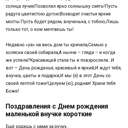
солнца лучикПозволил ярко солнышку сиять!Пусть
радуга цветистою дугоюВозводит счастья яркие
мосты.Пусть будет рядом, внученька, с тобою,Лишь
только тот, о ком мечтаешь ты!
Недавно «уа» на весь дом ты кричала,Семью у
коляски своей собирала,А нынче – гляди – и когда
же успела?Красавицей стала ты и повзрослела…И
вот — День рожденья, красивый и яркий,И ждут тебя,
внучка, цветы и подарки,И мы (я) в этот День со
своей лептой тоже!Целуем (ю), родная! Храни тебя
Боже!
Поздравления с Днем рождения
маленькой внучке короткие
Ещё ходишь с нами за ручку,