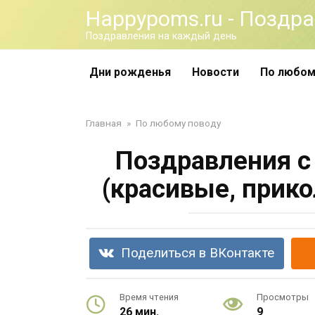
Перейти
Happypoms.ru - Поздр
к
Поздравления на каждый день
контенту
Дни рожденья
Новости
По любом
Главная
»
По любому поводу
Поздравления с
(красивые, прик
Поделиться в ВКонтакте
Время чтения
Просмотры
26 мин.
9