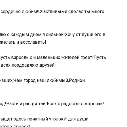
и сердечно любим!Счастливыми сделал ты много
блю с каждым днем я сильней!Хочу от души его в
желать и восславить!
Пусть взрослых и маленьких жителей греет!Пусть
а всех поздравляю друзей!
 наших,Чем город наш любимый,Родной,
од!Расти и расцветай!Всех с радостью встречай!
Отыщет здесь приятный уголокИ для души
етров, тревог!