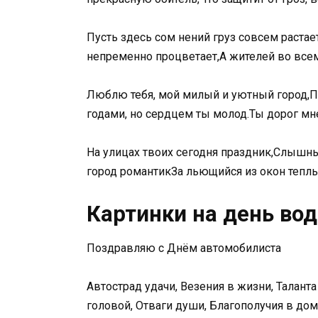
Пусть здесь сом нений груз совсем растае
непременно процветает,А жителей во всем
Люблю тебя, мой милый и уютный город,Пре
годами, но сердцем ты молод.Ты дорог мн
На улицах твоих сегодня праздник,Слышны 
город романтикЗа льющийся из окон теплы
Картинки на день во
Поздравляю с Днём автомобилиста
Автострад удачи, Везения в жизни, Талант
головой, Отваги души, Благополучия в дом