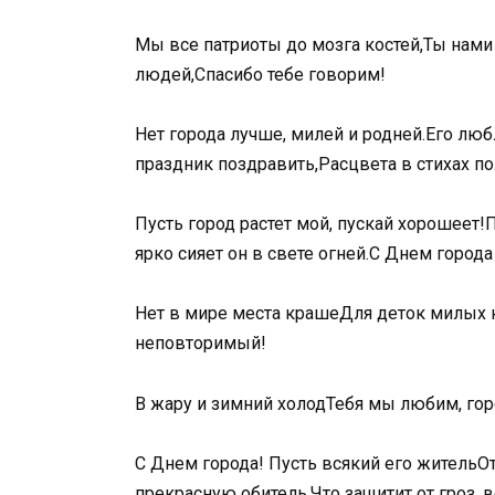
Мы все патриоты до мозга костей,Ты нам
людей,Спасибо тебе говорим!
Нет города лучше, милей и родней.Его лю
праздник поздравить,Расцвета в стихах по
Пусть город растет мой, пускай хорошеет!
ярко сияет он в свете огней.С Днем город
Нет в мире места крашеДля деток милых
неповторимый!
В жару и зимний холодТебя мы любим, гор
С Днем города! Пусть всякий его житель
прекрасную обитель,Что защитит от гроз, в