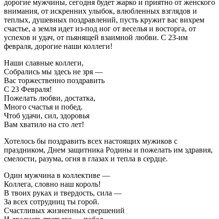
дорогие мужчины, сегодня будет жарко и приятно от женского
внимания, от искренних улыбок, влюбленных взглядов и
теплых, душевных поздравлений, пусть кружит вас вихрем
счастье, а земля идет из-под ног от веселья и восторга, от
успехов и удач, от пьянящей взаимной любви. С 23-им
февраля, дорогие наши коллеги!
Наши славные коллеги,
Собрались мы здесь не зря —
Вас торжественно поздравить
С 23 Февраля!
Пожелать любви, достатка,
Много счастья и побед.
Чтоб удачи, сил, здоровья
Вам хватило на сто лет!
Хотелось бы поздравить всех настоящих мужиков с
праздником, Днем защитника Родины и пожелать им здравия,
смелости, разума, огня в глазах и тепла в сердце.
Один мужчина в коллективе —
Коллега, словно наш король!
В твоих руках и твердость, сила —
За всех сотрудниц ты горой.
Счастливых жизненных свершений