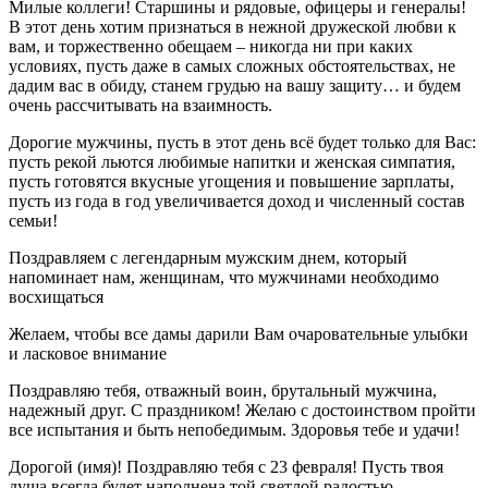
Милые коллеги! Старшины и рядовые, офицеры и генералы!
В этот день хотим признаться в нежной дружеской любви к
вам, и торжественно обещаем – никогда ни при каких
условиях, пусть даже в самых сложных обстоятельствах, не
дадим вас в обиду, станем грудью на вашу защиту… и будем
очень рассчитывать на взаимность.
Дорогие мужчины, пусть в этот день всё будет только для Вас:
пусть рекой льются любимые напитки и женская симпатия,
пусть готовятся вкусные угощения и повышение зарплаты,
пусть из года в год увеличивается доход и численный состав
семьи!
Поздравляем с легендарным мужским днем, который
напоминает нам, женщинам, что мужчинами необходимо
восхищаться
Желаем, чтобы все дамы дарили Вам очаровательные улыбки
и ласковое внимание
Поздравляю тебя, отважный воин, брутальный мужчина,
надежный друг. С праздником! Желаю с достоинством пройти
все испытания и быть непобедимым. Здоровья тебе и удачи!
Дорогой (имя)! Поздравляю тебя с 23 февраля! Пусть твоя
душа всегда будет наполнена той светлой радостью,