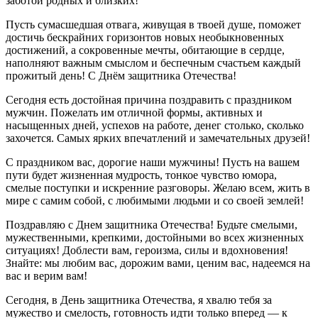
заботой родных и близких!
Пусть сумасшедшая отвага, живущая в твоей душе, поможет
достичь бескрайних горизонтов новых необыкновенных
достижений, а сокровенные мечты, обитающие в сердце,
наполняют важным смыслом и беспечным счастьем каждый
прожитый день! С Днём защитника Отечества!
Сегодня есть достойная причина поздравить с праздником
мужчин. Пожелать им отличной формы, активных и
насыщенных дней, успехов на работе, денег столько, сколько
захочется. Самых ярких впечатлений и замечательных друзей!
С праздником вас, дорогие наши мужчины! Пусть на вашем
пути будет жизненная мудрость, тонкое чувство юмора,
смелые поступки и искренние разговоры. Желаю всем, жить в
мире с самим собой, с любимыми людьми и со своей землей!
Поздравляю с Днем защитника Отечества! Будьте смелыми,
мужественными, крепкими, достойными во всех жизненных
ситуациях! Доблести вам, героизма, силы и вдохновения!
Знайте: мы любим вас, дорожим вами, ценим вас, надеемся на
вас и верим вам!
Сегодня, в День защитника Отечества, я хвалю тебя за
мужество и смелость, готовность идти только вперед — к