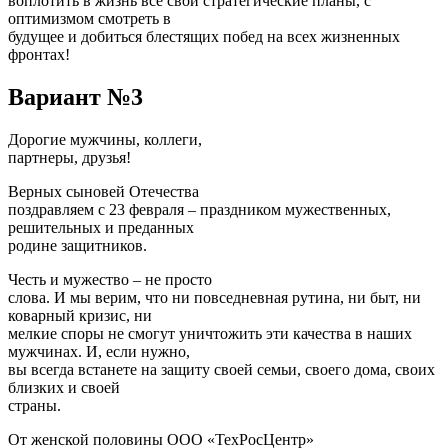
воплотить в жизнь все свои стратегические планы, с
оптимизмом смотреть в
будущее и добиться блестящих побед на всех жизненных
фронтах!
Вариант №3
Дорогие мужчины, коллеги,
партнеры, друзья!
Верных сыновей Отечества
поздравляем с 23 февраля – праздником мужественных,
решительных и преданных
родине защитников.
Честь и мужество – не просто
слова. И мы верим, что ни повседневная рутина, ни быт, ни
коварный кризис, ни
мелкие споры не смогут уничтожить эти качества в наших
мужчинах. И, если нужно,
вы всегда встанете на защиту своей семьи, своего дома, своих
близких и своей
страны.
От женской половины ООО «ТехРосЦентр»