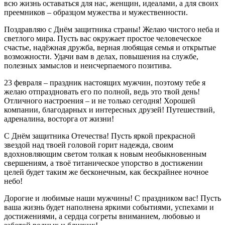
всю жизнь оставаться для нас, женщин, идеалами, а для своих
преемников – образцом мужества и мужественности.
Поздравляю с Днём защитника страны! Желаю чистого неба и
светлого мира. Пусть вас окружает простое человеческое
счастье, надёжная дружба, верная любящая семья и открытые
возможности. Удачи вам в делах, повышения на службе,
полезных замыслов и неисчерпаемого позитива.
23 февраля – праздник настоящих мужчин, поэтому тебе я
желаю отпраздновать его по полной, ведь это твой день!
Отличного настроения – и не только сегодня! Хорошей
компании, благодарных и интересных друзей! Путешествий,
адреналина, восторга от жизни!
С Днём защитника Отечества! Пусть яркой прекрасной
звездой над твоей головой горит надежда, своим
вдохновляющим светом толкая к новым необыкновенным
свершениям, а твоё титаническое упорство в достижении
целей будет таким же бесконечным, как бескрайнее ночное
небо!
Дорогие и любимые наши мужчины! С праздником вас! Пусть
ваша жизнь будет наполнена яркими событиями, успехами и
достижениями, а сердца согреты вниманием, любовью и