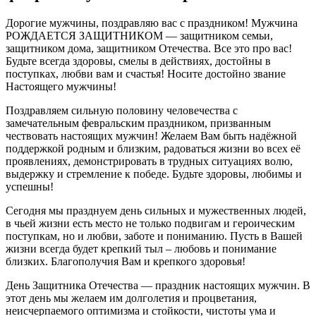
Дорогие мужчины, поздравляю вас с праздником! Мужчина
РОЖДАЕТСЯ ЗАЩИТНИКОМ — защитником семьи,
защитником дома, защитником Отечества. Все это про вас!
Будьте всегда здоровы, смелы в действиях, достойны в
поступках, любви вам и счастья! Носите достойно звание
Настоящего мужчины!
Поздравляем сильную половину человечества с
замечательным февральским праздником, призванным
чествовать настоящих мужчин! Желаем Вам быть надёжной
поддержкой родным и близким, радоваться жизни во всех её
проявлениях, демонстрировать в трудных ситуациях волю,
выдержку и стремление к победе. Будьте здоровы, любимы и
успешны!
Сегодня мы празднуем день сильных и мужественных людей,
в чьей жизни есть место не только подвигам и героическим
поступкам, но и любви, заботе и пониманию. Пусть в Вашей
жизни всегда будет крепкий тыл – любовь и понимание
близких. Благополучия Вам и крепкого здоровья!
День Защитника Отечества — праздник настоящих мужчин. В
этот день мы желаем им долголетия и процветания,
неисчерпаемого оптимизма и стойкости, чистоты ума и