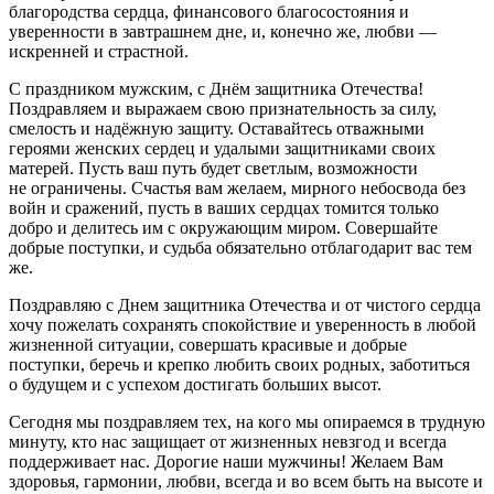
благородства сердца, финансового благосостояния и
уверенности в завтрашнем дне, и, конечно же, любви —
искренней и страстной.
С праздником мужским, с Днём защитника Отечества!
Поздравляем и выражаем свою признательность за силу,
смелость и надёжную защиту. Оставайтесь отважными
героями женских сердец и удалыми защитниками своих
матерей. Пусть ваш путь будет светлым, возможности
не ограничены. Счастья вам желаем, мирного небосвода без
войн и сражений, пусть в ваших сердцах томится только
добро и делитесь им с окружающим миром. Совершайте
добрые поступки, и судьба обязательно отблагодарит вас тем
же.
Поздравляю с Днем защитника Отечества и от чистого сердца
хочу пожелать сохранять спокойствие и уверенность в любой
жизненной ситуации, совершать красивые и добрые
поступки, беречь и крепко любить своих родных, заботиться
о будущем и с успехом достигать больших высот.
Сегодня мы поздравляем тех, на кого мы опираемся в трудную
минуту, кто нас защищает от жизненных невзгод и всегда
поддерживает нас. Дорогие наши мужчины! Желаем Вам
здоровья, гармонии, любви, всегда и во всем быть на высоте и