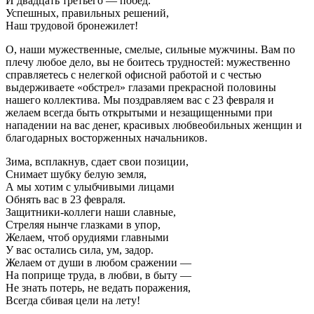
И двадцать третьего — побед.
Успешных, правильных решений,
Наш трудовой бронежилет!
О, наши мужественные, смелые, сильные мужчины. Вам по
плечу любое дело, вы не боитесь трудностей: мужественно
справляетесь с нелегкой офисной работой и с честью
выдерживаете «обстрел» глазами прекрасной половины
нашего коллектива. Мы поздравляем вас с 23 февраля и
желаем всегда быть открытыми и незащищенными при
нападении на вас денег, красивых любвеобильных женщин и
благодарных восторженных начальников.
Зима, всплакнув, сдает свои позиции,
Снимает шубку белую земля,
А мы хотим с улыбчивыми лицами
Обнять вас в 23 февраля.
Защитники-коллеги наши славные,
Стреляя нынче глазками в упор,
Желаем, чтоб орудиями главными
У вас остались сила, ум, задор.
Желаем от души в любом сражении —
На поприще труда, в любви, в быту —
Не знать потерь, не ведать поражения,
Всегда сбивая цели на лету!