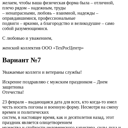
желаем, чтобы ваша физическая форма была – отличной,
плечо рядом – надежным, труды
– ненапрасными, любовь – взаимной, надежды –
оправдавшимися, профессиональные
подвиги – яркими, а благородство и великодушие – само
собой разумеющимися.
С любовью и уважением,
женский коллектив ООО «ТехРосЦентр»
Вариант №7
Уважаемые коллеги и ветераны службы!
Искренне поздравляю с мужским праздником – Днем
защитника
Отечества!
23 февраля – выдающаяся дата для всех, кто когда-то имел
честь носить погоны и военную форму. Несмотря на смену
времен и политических
систем, в настоящее время, как и десятилетия назад, этот
праздник является олицетворением
мужества и стойкости человеческого характера, силы духа и