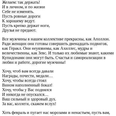
Желаем: так держать!
И в личном, и по жизни
Себе не изменять.
Пусть ровные дороги
К хорошему ведут.
Пусть крепко держат ноги,
Друзья не предают.
Все мужчины в нашем коллективе прекрасны, как Аполлон.
Ради женщин они готовы совершить двенадцать подвигов,
как Геракл. Они неуязвимы, как Ахиллес, мудры и
величественны, как Зевс. И только их любимые знают, какими
Купидонами они могут быть. Счастья и самореализации в
любви и работе, дорогие мужчины!
Хочу, чтоб вам всегда давали
Награды, почести, медали…
Хочу, чтобы всегда стоял
Вином наполненный бокал!
Хочу, чтобы у Вас поднялся
И никогда не опускался…
Ваш сильный и здоровый дух.
За вас, коллеги, скажем вслух!
Хоть февраль и пугает нас морозами и ненастьем, пусть вам,