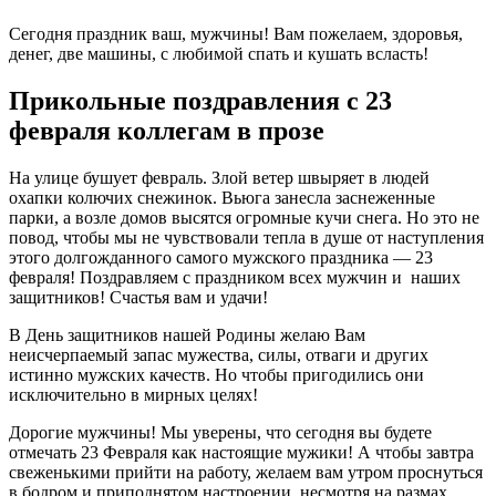
Сегодня праздник ваш, мужчины! Вам пожелаем, здоровья,
денег, две машины, с любимой спать и кушать всласть!
Прикольные поздравления с 23
февраля коллегам в прозе
На улице бушует февраль. Злой ветер швыряет в людей
охапки колючих снежинок. Вьюга занесла заснеженные
парки, а возле домов высятся огромные кучи снега. Но это не
повод, чтобы мы не чувствовали тепла в душе от наступления
этого долгожданного самого мужского праздника — 23
февраля! Поздравляем с праздником всех мужчин и наших
защитников! Счастья вам и удачи!
В День защитников нашей Родины желаю Вам
неисчерпаемый запас мужества, силы, отваги и других
истинно мужских качеств. Но чтобы пригодились они
исключительно в мирных целях!
Дорогие мужчины! Мы уверены, что сегодня вы будете
отмечать 23 Февраля как настоящие мужики! А чтобы завтра
свеженькими прийти на работу, желаем вам утром проснуться
в бодром и приподнятом настроении, несмотря на размах