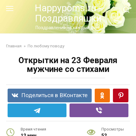
Перейти
Happypoms.ru -
к
Поздравляшки
контенту
Поздравления на каждый день
Главная
»
По любому поводу
Открытки на 23 Февраля
мужчине со стихами
Поделиться в ВКонтакте
Время чтения
Просмотры
12 мин.
52