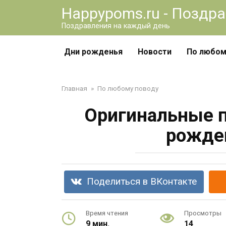
Перейти
Happypoms.ru - Поздр
к
Поздравления на каждый день
контенту
Дни рожденья
Новости
По любом
Главная
»
По любому поводу
Оригинальные п
рожде
Поделиться в ВКонтакте
Время чтения
Просмотры
9 мин.
14