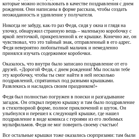
которые можно использовать в качестве поздравления с днем
рождения. Они написаны в форме рассказа, чтобы создать
неожиданность и удивление у получателя.
Никогда не забуду, как-то раз Федя, сидя у окна и глядя на
улочку, обнаружил странную вещь – маленькую коробочку с
яркой ленточкой, прикрепленной к ее крышке. Конечно же, он
чувствовал, что это тайный знак, отправленный в его адрес.
Федя невероятно любопытный мальчик и немедленно
принялся изучать содержимое коробочки.
Оказалось, что внутри было записано поздравление от его
друзей. «Дорогой Федя, с днем рождения! Мы послали тебе
эту коробочку, чтобы ты смог найти в ней несколько
поздравлений, спрятанных под разными крышками.
Развлекись и насладись своим праздником!»
Федя был полностью погружен в поиски и разгадывание
загадок. Он открыл первую крышку и там было поздравление
в стихотворной форме, полное приключений и шуток. Он
улыбнулся и перешел к следующей крышке, где нашел
поздравление в виде комикса с героями из его любимых
мультфильмов. Федя не мог поверить своему счастью!
Все остальные крышки тоже оказались сюрпризами: там были