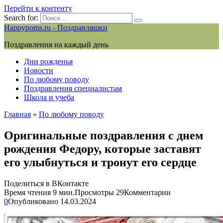
Перейти к контенту
Search for:
Happypoms.ru - Поздравляшки
Поздравления на каждый день
Дни рожденья
Новости
По любому поводу
Поздравления специалистам
Школа и учеба
Главная
»
По любому поводу
Оригинальные поздравления с днем
рождения Федору, которые заставят
его улыбнуться и тронут его сердце
Поделиться в ВКонтакте
Время чтения
9 мин.
Просмотры
29
Комментарии
0
Опубликовано
14.03.2024