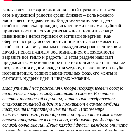
Запечатлеть взглядом эмоциональный праздник и зажечь
огонь душевной радости среди близких – цель каждого
настоящего поздравления. Когда знаменательный день
особого человека приходит, искренними словами глубокой
привязанности и восхищения можно заполнить сердце
именинника неповторимой счастливой энергией. Как
обернуть в прозу особенность и нежность этого момента,
чтобы он стал визуальным наслаждением родственников и
друзей, непостижимым воспоминанием о возможности
выразить все тепло и радость? В этом разделе наш сайт
предлагает самое волшебное и неповторимое: оригинальные
поздравления с днем рождения Федору, выжившие из клуба
неординарных, редких выразительных фраз, его мечты и
фантазии, мудрых идей и щедрых желаний.
Наступивший час рождения Федора подразумевает особую
поэтическую игру между эмоциями и словом. Взлетая в
высоты творческой вершины, уникальные поздравления
становятся линзой видения и проникают в самые глубины
настроения и характера именинника. В этом мире
художественного разнообразия и потрясающих смысловых
сдвигов открывается сила слова, поднимающая Федора на
великой волне эмоций. Душа каждой фразы, каждого эпитета
и метафоры приносит ощущение яркого пламени, объединяя