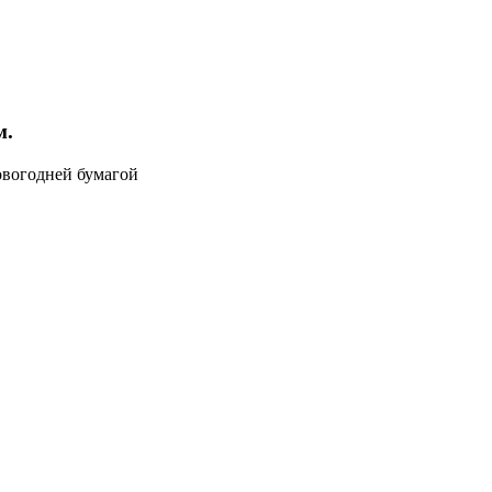
м.
овогодней бумагой