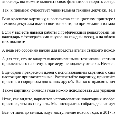
за основу, вы можете включать свою фантазию и творить сове
Так, к примеру, существует удивительная техника декупаж. Те,
Взяв красивую картинку, и распечатав ее на цветном принтере
техника декупажа имеет свои тонкости, но при желании их можн
Если у вас есть навыки работы с графическими редакторами, 
календарь с фотографиями внуков на каждый месяц, а на облож
них помните
А ведь это особенно важно для представителей старшего покол
А для тех, кто не владеет вышеописанными техниками, картинк
приклеить его на стену, к примеру, неподалеку от елки. Нескол
Еще одной прекрасной идеей с использованием картинок с сим
настоящие пригласительные! Распечатайте картинку, приклейте
приятным сюрпризом для ваших друзей. Только отправлять почт
Также картинку символа года можно использовать для украшени
Итак, как видите, вариантов использования новогодних изобра
приятнее, чем их получать. Мы постарались собрать для вас л
Все, от мала до велика, ждут наступление нового года, в 2017