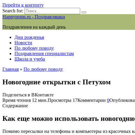
Перейти к контенту
Search for:
Happypoms.ru - Поздравляшки
Поздравления на каждый день
Дни рожденья
Новости
По любому поводу
Поздравления специалистам
Школа и учеба
Главная
»
По любому поводу
Новогодние открытки с Петухом
Поделиться в ВКонтакте
Время чтения
12 мин.
Просмотры
17
Комментарии
0
Опубликова
Содержание
Как еще можно использовать новогодни
Помимо пересылки на телефоны и компьютеры из красочных к