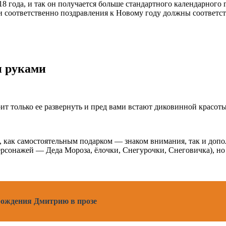
018 года, и так он получается больше стандартного календарного
и соответственно поздравления к Новому году должны соответст
и руками
оит только ее развернуть и пред вами встают диковинной красот
 как самостоятельным подарком — знаком внимания, так и допо
рсонажей — Деда Мороза, ёлочки, Снегурочки, Снеговичка), но
рождения Дмитрию в прозе