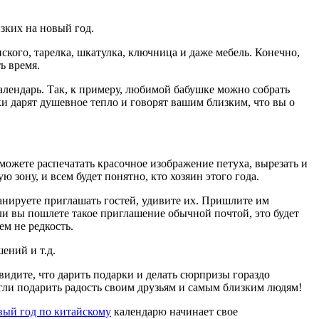
изких на новый год.
кого, тарелка, шкатулка, ключница и даже мебель. Конечно,
ь время.
алендарь. Так, к примеру, любимой бабушке можно собрать
и дарят душевное тепло и говорят вашим близким, что вы о
можете распечатать красочное изображение петуха, вырезать и
 зону, и всем будет понятно, кто хозяин этого года.
анируете приглашать гостей, удивите их. Пришлите им
ли вы пошлете такое приглашение обычной почтой, это будет
ем не редкость.
ений и т.д.
видите, что дарить подарки и делать сюрпризы гораздо
огли подарить радость своим друзьям и самым близким людям!
вый год по китайскому
календарю начинает свое