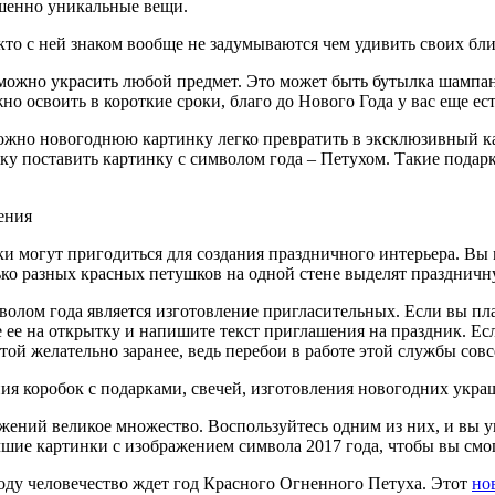
ршенно уникальные вещи.
 кто с ней знаком вообще не задумываются чем удивить своих бл
 можно украсить любой предмет. Это может быть бутылка шампанс
о освоить в короткие сроки, благо до Нового Года у вас еще ест
можно новогоднюю картинку легко превратить в эксклюзивный к
ку поставить картинку с символом года – Петухом. Такие подарк
ения
и могут пригодиться для создания праздничного интерьера. Вы 
ько разных красных петушков на одной стене выделят праздничную
волом года является изготовление пригласительных. Если вы пл
 ее на открытку и напишите текст приглашения на праздник. Ес
ой желательно заранее, ведь перебои в работе этой службы совс
я коробок с подарками, свечей, изготовления новогодних украш
жений великое множество. Воспользуйтесь одним из них, и вы у
учшие картинки с изображением символа 2017 года, чтобы вы см
 году человечество ждет год Красного Огненного Петуха. Этот
но