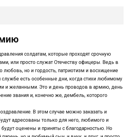
рмию
дравления солдатам, которые проходят срочную
ами, или просто служат Отечеству офицеры. Ведь в
о любовь, но и гордость, патриотизм и восхищение
ой службе есть особенные дни, когда стихи любимому
ми и желанными. Это и день проводов в армию, день
оение звания и, конечно же, дембель, которого
оздравление. В этом случае можно заказать и
удут адресованы только для него, любимого и
 будут оценены и приняты с благодарностью. Но
арень, но и любимый сын, и внук, и друг, и просто