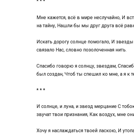
* * *
Мне кажется, всё в мире неслучайно, И в
на тайну, Нашли бы мы друг друга всё рав
Искать дорогу солнце помогало, И звезды 
связало Нас, словно позолоченная нить.
Спасибо говорю я солнцу, звездам, Спасиб
был создан, Чтоб ты спешил ко мне, а я к т
* * *
И солнце, и луна, и звезд мерцание С тоб
звучат твои признания, Как воздух, мне о
Хочу я наслаждаться твоей ласкою, И утоп