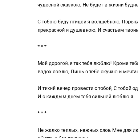
чудесной сказкою, Не будет в жизни будн
С тобою буду птицей я волшебною, Поры
прекрасной и душевною, И счастьем твои
* * *
Мой дорогой, я так тебя люблю! Кроме те
вздох ловлю, Лишь о тебе скучаю и мечта
И тихий вечер провести с тобой, С тобой одн
И с каждым днем тебя сильней люблю я.
* * *
Не жалко теплых, нежных слов Мне для л