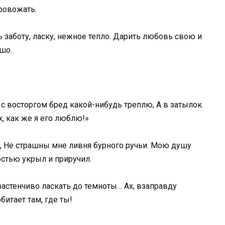
провожать.
 заботу, ласку, нежное тепло. Дарить любовь свою и
шо.
 с восторгом бред какой-нибудь треплю, А в затылок
х, как же я его люблю!»
 Не страшны мне ливня бурного ручьи. Мою душу
стью укрыл и приручил.
ззастенчиво ласкать до темноты… Ах, взаправду
битает там, где ты!