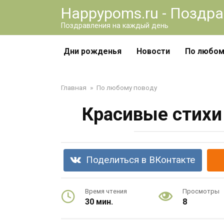
Перейти
Happypoms.ru - Поздр
к
Поздравления на каждый день
контенту
Дни рожденья
Новости
По любом
Главная
»
По любому поводу
Красивые стих
Поделиться в ВКонтакте
Время чтения
Просмотры
30 мин.
8