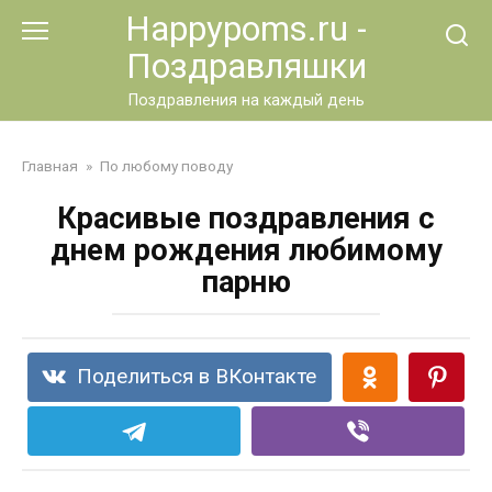
Перейти
Happypoms.ru -
к
Поздравляшки
контенту
Поздравления на каждый день
Главная
»
По любому поводу
Красивые поздравления с
днем рождения любимому
парню
Поделиться в ВКонтакте