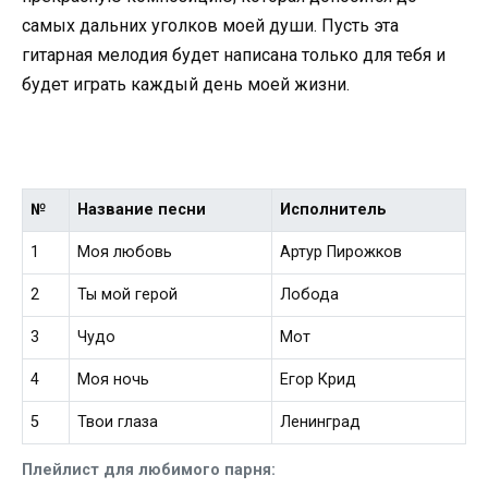
самых дальних уголков моей души. Пусть эта
гитарная мелодия будет написана только для тебя и
будет играть каждый день моей жизни.
№
Название песни
Исполнитель
1
Моя любовь
Артур Пирожков
2
Ты мой герой
Лобода
3
Чудо
Мот
4
Моя ночь
Егор Крид
5
Твои глаза
Ленинград
Плейлист для любимого парня: