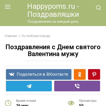
Перейти
Happypoms.ru -
к
Поздравляшки
контенту
Поздравления на каждый день
Главная
»
По любому поводу
Поздравления с Днем святого
Валентина мужу
Поделиться в ВКонтакте
Время чтения
Просмотры
26 мин.
50