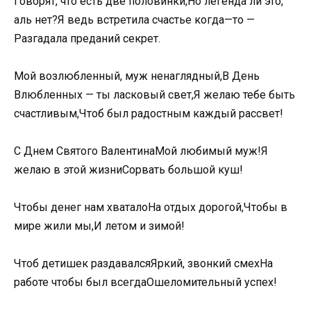
Говорят, что есть две половинки,Но легенда ли это,
аль нет?Я ведь встретила счастье когда—то —
Разгадала преданий секрет.
Мой возлюбленный, муж ненаглядный,В День
Влюбленных — ты ласковый свет,Я желаю тебе быть
счастливым,Чтоб был радостным каждый рассвет!
С Днем Святого ВалентинаМой любимый муж!Я
желаю в этой жизниСорвать большой куш!
Чтобы денег нам хваталоНа отдых дорогой,Чтобы в
мире жили мы,И летом и зимой!
Чтоб детишек раздавалсяЯркий, звонкий смехНа
работе чтобы был всегдаОшеломительный успех!