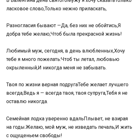
В Валентина день святогоМужу я хочу сказатьТолько
ласковое слово,Только нежно приласкать,
Разногласия бывают —Да, без них не обойтись,Я
добра тебе желаю,Чтоб была прекрасной жизнь!
Любимый муж, сегодня, в день влюбленных,Хочу
тебе я много пожелать:Чтоб ты летал, любовью
окрыленный,И никогда меня не забывать.
Твоя по жизни верная подругаТебе желает лучшего
всегда,Ведь я — всегда твоя, твоя супруга,Тебя я не
оставлю никогда.
Семейная лодка уверенно вдальПлывет, не взирая
на годы.Желаю, мой муж, не изведать печаль,И жить
с ощущеньем свободы!