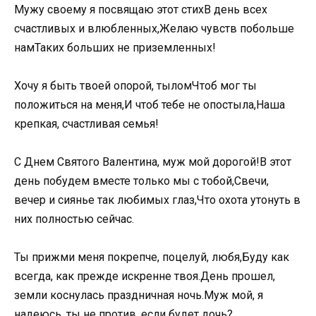
Мужу своему я посвящаю этот стихВ день всех
счастливых и влюбленных,Желаю чувств побольше
намТаких больших не приземленных!
Хочу я быть твоей опорой, тыломЧтоб мог ты
положиться на меня,И чтоб тебе не опостыла,Наша
крепкая, счастливая семья!
С Днем Святого Валентина, муж мой дорогой!В этот
день побудем вместе только мы с тобой,Свечи,
вечер и сиянье так любимых глаз,Что охота утонуть в
них полностью сейчас.
Ты прижми меня покрепче, поцелуй, любя,Буду как
всегда, как прежде искренне твоя.День прошел,
земли коснулась праздничная ночь.Муж мой, я
надеюсь, ты не против, если будет дочь?