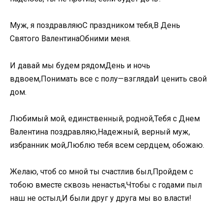
Муж, я поздравляюС праздником тебя,В День
Святого ВалентинаОбними меня.
И давай мы будем рядомДень и ночь
вдвоем,Понимать все с полу—взглядаИ ценить свой
дом.
Любимый мой, единственный, родной,Тебя с Днем
Валентина поздравляю,Надежный, верный муж,
избранник мой,Люблю тебя всем сердцем, обожаю.
Желаю, чтоб со мной ты счастлив был,Пройдем с
тобою вместе сквозь ненастья,Чтобы с годами пыл
наш не остыл,И были друг у друга мы во власти!