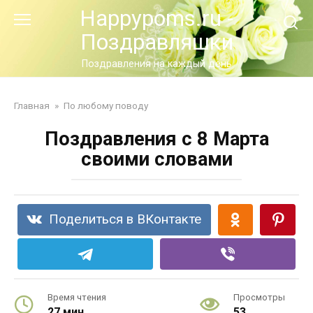
Перейти
Happypoms.ru -
к
Поздравляшки
контенту
Поздравления на каждый день
Главная
»
По любому поводу
Поздравления с 8 Марта
своими словами
Поделиться в ВКонтакте
Время чтения
Просмотры
27 мин.
53