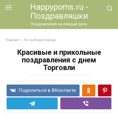
Перейти
Happypoms.ru -
к
Поздравляшки
контенту
Поздравления на каждый день
Главная
»
По любому поводу
Красивые и прикольные
поздравления с днем
Торговли
Поделиться в ВКонтакте