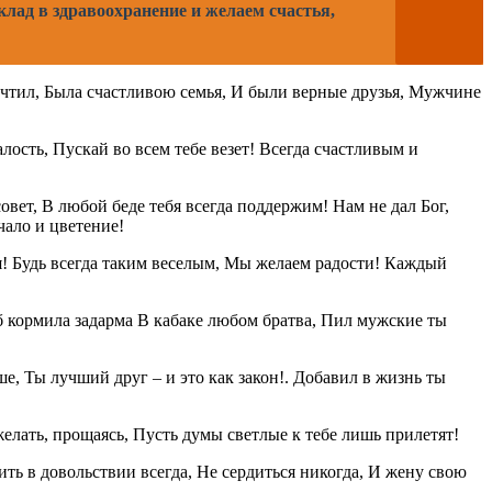
лад в здравоохранение и желаем счастья,
и чтил, Была счастливою семья, И были верные друзья, Мужчине
лость, Пускай во всем тебе везет! Всегда счастливым и
совет, В любой беде тебя всегда поддержим! Нам не дал Бог,
чало и цветение!
я! Будь всегда таким веселым, Мы желаем радости! Каждый
об кормила задарма В кабаке любом братва, Пил мужские ты
уше, Ты лучший друг – и это как закон!. Добавил в жизнь ты
ожелать, прощаясь, Пусть думы светлые к тебе лишь прилетят!
ть в довольствии всегда, Не сердиться никогда, И жену свою