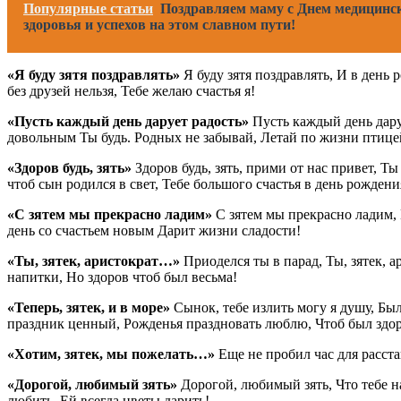
Популярные статьи
Поздравляем маму с Днем медицинск
здоровья и успехов на этом славном пути!
«Я буду зятя поздравлять»
Я буду зятя поздравлять, И в ден
без друзей нельзя, Тебе желаю счастья я!
«Пусть каждый день дарует радость»
Пусть каждый день даруе
довольным Ты будь. Родных не забывай, Летай по жизни птице
«Здоров будь, зять»
Здоров будь, зять, прими от нас привет, Т
чтоб сын родился в свет, Тебе большого счастья в день рождени
«С зятем мы прекрасно ладим»
С зятем мы прекрасно ладим,
день со счастьем новым Дарит жизни сладости!
«Ты, зятек, аристократ…»
Приоделся ты в парад, Ты, зятек, 
напитки, Но здоров чтоб был весьма!
«Теперь, зятек, и в море»
Сынок, тебе излить могу я душу, Был
праздник ценный, Рожденья праздновать люблю, Чтоб был здоро
«Хотим, зятек, мы пожелать…»
Еще не пробил час для расста
«Дорогой, любимый зять»
Дорогой, любимый зять, Что тебе н
любить, Ей всегда цветы дарить!