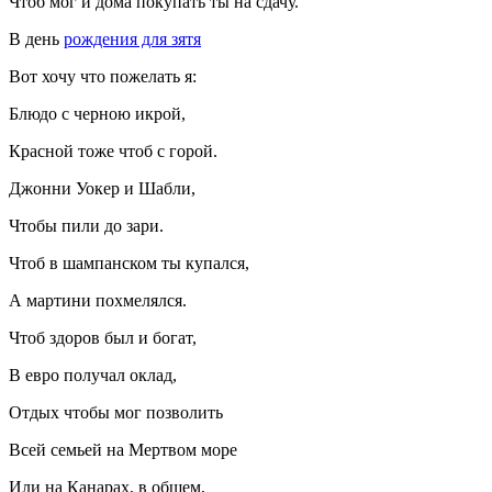
Чтоб мог и дома покупать ты на сдачу.
В день
рождения для зятя
Вот хочу что пожелать я:
Блюдо с черною икрой,
Красной тоже чтоб с горой.
Джонни Уокер и Шабли,
Чтобы пили до зари.
Чтоб в шампанском ты купался,
А мартини похмелялся.
Чтоб здоров был и богат,
В евро получал оклад,
Отдых чтобы мог позволить
Всей семьей на Мертвом море
Или на Канарах, в общем,