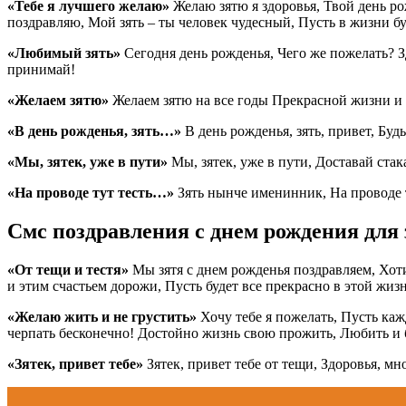
«Тебе я лучшего желаю»
Желаю зятю я здоровья, Твой день р
поздравляю, Мой зять – ты человек чудесный, Пусть в жизни бу
«Любимый зять»
Сегодня день рожденья, Чего же пожелать? З
принимай!
«Желаем зятю»
Желаем зятю на все годы Прекрасной жизни и п
«В день рожденья, зять…»
В день рожденья, зять, привет, Буд
«Мы, зятек, уже в пути»
Мы, зятек, уже в пути, Доставай ста
«На проводе тут тесть…»
Зять нынче именинник, На проводе т
Смс поздравления с днем рождения для 
«От тещи и тестя»
Мы зятя с днем рожденья поздравляем, Хот
и этим счастьем дорожи, Пусть будет все прекрасно в этой жизн
«Желаю жить и не грустить»
Хочу тебе я пожелать, Пусть ка
черпать бесконечно! Достойно жизнь свою прожить, Любить и
«Зятек, привет тебе»
Зятек, привет тебе от тещи, Здоровья, мн