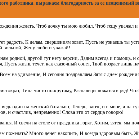
ого работника, выражаем благодарность за ее неоценимый вк
ь рождения желать, Чтоб дочку ты мою любил, Чтоб тещу уважал 
т радость, К делам, свершениям зовет, Пусть не узнаешь ты уста
й вольной, Жену люби и уважай!
ы нам родной, другой тут нету версии, Дадим всегда и помощь, и 
я, Пусть жизнь течет, как сказочный сонет, Твой возраст лишь на
 Всем на удивление, И сегодня поздравляем Зятя с днем рождени
аристократ, Типа чисто по-крутому, Распальцы ложатся в ряд! Чт
 ведь один на женский батальон, Теперь, зятек, и в море, и на с
в, и счастлив, непременно! Слова эти от сердца говорю!
ванья, И свечи на столе от праздника горят, Хотим, зятек, мы п
ам пожелать? Много денег накопить, И всегда здоровым быть, Жи