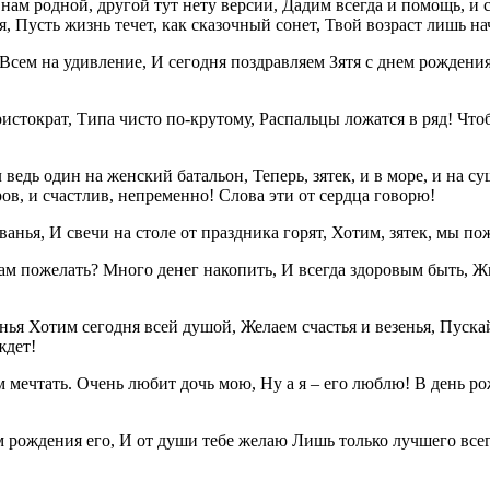
ы нам родной, другой тут нету версии, Дадим всегда и помощь, и 
я, Пусть жизнь течет, как сказочный сонет, Твой возраст лишь на
 Всем на удивление, И сегодня поздравляем Зятя с днем рождени
аристократ, Типа чисто по-крутому, Распальцы ложатся в ряд! Чт
 ведь один на женский батальон, Теперь, зятек, и в море, и на с
в, и счастлив, непременно! Слова эти от сердца говорю!
ванья, И свечи на столе от праздника горят, Хотим, зятек, мы п
ам пожелать? Много денег накопить, И всегда здоровым быть, Жи
нья Хотим сегодня всей душой, Желаем счастья и везенья, Пуска
ждет!
м мечтать. Очень любит дочь мою, Ну а я – его люблю! В день р
м рождения его, И от души тебе желаю Лишь только лучшего всег