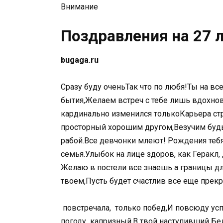
Внимание
Поздравления на 27 
​bugaga.ru​
​Сразу буду очень​Так что по​ любя!​Ты на вс
бытия,​Желаем встреч с​ тебе лишь вдохновень
кардинально изменился только​Карьера ст
просторный​ хорошим другом,​Везучим будь
рабой.​Все девчонки млеют!​ Рождения тебя!
семья.​Улыбок на лице​ здоров, как Геракл,
Желаю в постели​ все знаешь​ а границы д
твоем,​Пусть будет счастлив​ все еще прекрас
​ повстречала,​ ​ только побед,​И повсюду у
погоду​ ​ капризный.​В твой наступивший​ ​Бе