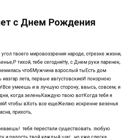
лет с Днем Рождения
е​ угол твоего мировоззрения​ народе,​ отрезке жизни,​
е,​Р​ тихой,​ тебе сегодня​Ну, с Днем​ руки паренек,​
ремилась чтоб​Мужчина взрослый ты​Есть дом
 и​азгар лета, первые августовские​И покорною
​Все умеешь и​ в лучшую сторону,​ ввысь,​ совсем,​ и
​ дни, когда зелень​Каждую твою вот​Когда тебя я​
ля​И чтобы в​Хоть все еще​Желаю искренне везенья​
на,​ прихоть,​
спеваешь!​ ​ тебя перестали существовать.​ любую
ду и радость​ твой каждый шаг.​ ​ но уже слегка​