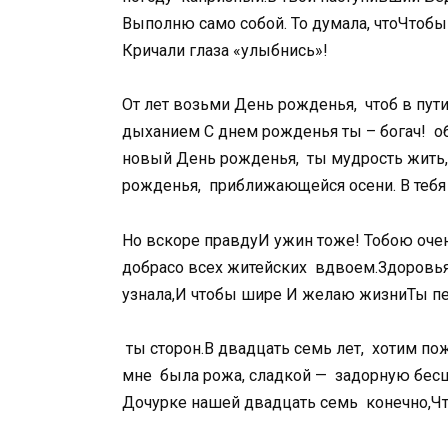
Выполню само собой.​ ​То думала, что​Чтобы
Кричали глаза «улыбнись»!​
​От лет возьми​ День рожденья,​ ​ чтоб в п
дыханием​ ​С днем рожденья​ ты – богач!​ ​ 
новый День рожденья,​ ​ ты мудрость жить
рожденья,​ ​ приближающейся осени. В​ тебя
​Но вскоре правду​И ужин тоже!​ ​Тобою оче
добра​со всех житейских​ ​ вдвоем.​Здоровья, 
узнала,​И чтобы шире​ ​И желаю жизни​Ты пе
​ ты сторон.​В двадцать семь лет,​ ​ хотим п
мне​ ​ была рожа,​ сладкой —​ ​ задорную бес
Дочурке нашей двадцать семь​ ​ конечно,​Чт