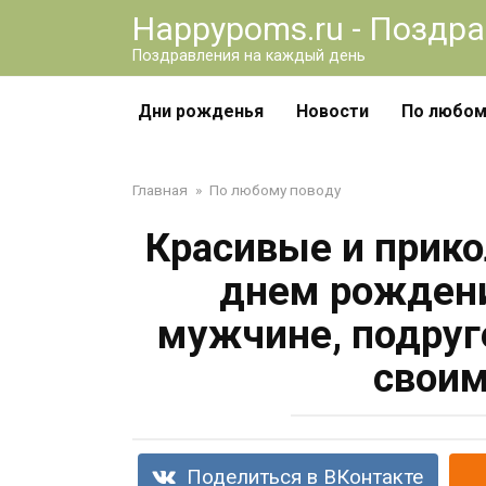
Перейти
Happypoms.ru - Поздр
к
Поздравления на каждый день
контенту
Дни рожденья
Новости
По любом
Главная
»
По любому поводу
Красивые и прико
днем рождени
мужчине, подруге
своим
Поделиться в ВКонтакте