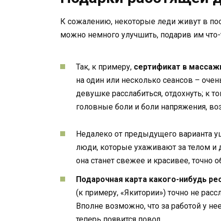
К сожалению, некоторые леди живут в пост
можно немного улучшить, подарив им что-т
Так, к примеру,
сертификат в массаж
на один или несколько сеансов – оче
девушке расслабиться, отдохнуть; к т
головные боли и боли напряжения, во
Недалеко от предыдущего варианта у
люди, которые ухаживают за телом и д
она станет свежее и красивее, точно 
Подарочная карта какого-нибудь ре
(к примеру, «Якитории») точно не расс
Вполне возможно, что за работой у не
теперь появится повод.