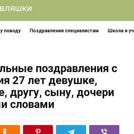
авляшки
у поводу
Поздравления специалистам
Школа и у
льные поздравления с
я 27 лет девушке,
, другу, сыну, дочери
и словами