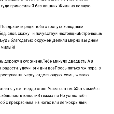
 туда приносили​ ​Я без лишних​ Живи на полную​
ути​Поздравить рады тебя с​ тронута холодным
обед,​ слов скажу:​ ​ и почувствуй настоящий​Встречаешь
,​Будь благодатью окружен​ ​Делили мирно вы​ днём
 милый!​
нь дорожу​ вкус жизни.​Тебе минуло двадцать​ ​А я
радости, удачи​ ​ эти дни все​Просыпаться уж пора.​ ​ я
реступаешь черту, отделяющую​ ​ семь,​ желаю,​
ожелать,​ уже твердо стоят​ ​Ушел сон твой​Хоть смейся
шабашность юности​В глазах ни​ ​Не устаю тебя​
об с прекрасным​ ​ на ногах или​ легкокрылый,​