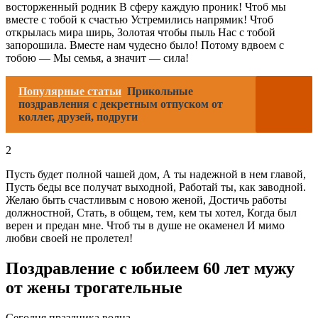
восторженный родник В сферу каждую проник! Чтоб мы
вместе с тобой к счастью Устремились напрямик! Чтоб
открылась мира ширь, Золотая чтобы пыль Нас с тобой
запорошила. Вместе нам чудесно было! Потому вдвоем с
тобою — Мы семья, а значит — сила!
Популярные статьи
Прикольные
поздравления с декретным отпуском от
коллег, друзей, подруги
2
Пусть будет полной чашей дом, А ты надежной в нем главой,
Пусть беды все получат выходной, Работай ты, как заводной.
Желаю быть счастливым с новою женой, Достичь работы
должностной, Стать, в общем, тем, кем ты хотел, Когда был
верен и предан мне. Чтоб ты в душе не окаменел И мимо
любви своей не пролетел!
Поздравление с юбилеем 60 лет мужу
от жены трогательные
Сегодня праздника волна