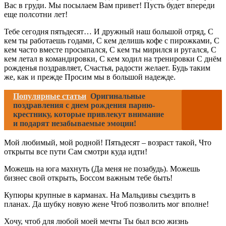
Вас в груди. Мы посылаем Вам привет! Пусть будет впереди
еще полсотни лет!
Тебе сегодня пятьдесят… И дружный наш большой отряд, С
кем ты работаешь годами, С кем делишь кофе с пирожками, С
кем часто вместе просыпался, С кем ты мирился и ругался, С
кем летал в командировки, С кем ходил на тренировки С днём
рожденья поздравляет, Счастья, радости желает. Будь таким
же, как и прежде Просим мы в большой надежде.
Популярные статьи
Оригинальные
поздравления с днем рождения парню-
крестнику, которые привлекут внимание
и подарят незабываемые эмоции!
Мой любимый, мой родной! Пятьдесят – возраст такой, Что
открыты все пути Сам смотри куда идти!
Можешь на юга махнуть (Да меня не позабудь). Можешь
бизнес свой открыть, Боссом важным тебе быть!
Купюры крупные в карманах. На Мальдивы съездить в
планах. Да шубку новую жене Чтоб позволить мог вполне!
Хочу, чтоб для любой моей мечты Ты был всю жизнь