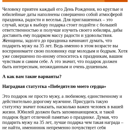
Человеку приятен каждый его День Рождения, но круглые и
юбилейные даты наполнены совершенно собой атмосферой
праздника, радости и веселья. Для приглашенных – это
случай, когда к выбору подарка стоит подойти с большей
ответственностью и получше изучить своего юбиляра, дабы
доставить ему подарком массу радости и удовольствия.
Женщины, задолго до праздника начинают думать, что
подарить мужу на 35 лет. Ведь именно в этом возрасте вы
воспринимаете свою половинку еще молодым и бодрым. Хотя
уже совершенно по-иному относитесь к праздникам, вашим
чувствам и самим себе. А это значит, что подарок должен
быть интересным, неожиданным и очень душевным.
А как вам такие варианты?
Наградная статуэтка «Победителю моего сердца»
Это подарок не просто мужу, а любимому, единственному и
действительно дорогому мужчине. Присудить такую
статуэтку значит показать, насколько важен человек в вашей
жизни. Юбилей должен быть запоминающимся, и такой
подарок будет отличной памятью о празднике. Думая, что
подарить мужу на 35 лет, лучше подарка чем такая награда –
не найти, именинник непременно почувствует себя