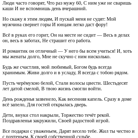
Люди часто говорят, Что раз мужу 60, С ним уже не сваришь
каши И не вспомнишь день вчерашний.
Но скажу я этим людям, И пускай меня не судят: Мой
мужчина свернет горы И юнцам легко даст фору!
Всё в руках его горит, Он на месте не сидит — Весь в делах
он, весь в заботах, Не страшит его работа.
И романтик он отличный — У него бы всем учиться! И, хоть
мы женаты долго, Мне не скучно с ним нисколько.
Будь же счастлив, мой любимый, Богом будь всегда
хранимым. Живи долго и в усладу, Я всегда с тобою рядом.
Пусть черёмухою белой, Стали волосы цвести. Шестьдесят
лет датой смелой, В твою жизнь смогли войти.
День рожденья зазвенело, Как весенняя капель. Сразу в доме
всё запело, Для гостей открылась дверь.
Дети, внуки стол накрыли, Торжество течёт рекой.
Поздравленья закружили, Своей радостной игрой.
Все подарки с уваженьем, Дарят весело тебе. Жил ты честно и
с почтеньем, К своей собственной судьбе.