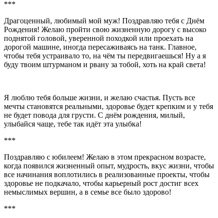
***
Драгоценный, любимый мой муж! Поздравляю тебя с Днём
Рождения! Желаю пройти свою жизненную дорогу с высоко
поднятой головой, уверенной походкой или проехать на
дорогой машине, иногда пересаживаясь на танк. Главное,
чтобы тебя устраивало то, на чём ты передвигаешься! Ну а я
буду твоим штурманом и рвану за тобой, хоть на край света!
Я люблю тебя больше жизни, и желаю счастья. Пусть все
мечты становятся реальными, здоровье будет крепким и у тебя
не будет повода для грусти. С днём рождения, милый,
улыбайся чаще, тебе так идёт эта улыбка!
***
Поздравляю с юбилеем! Желаю в этом прекрасном возрасте,
когда появился жизненный опыт, мудрость, вкус жизни, чтобы
все начинания воплотились в реализованные проекты, чтобы
здоровье не подкачало, чтобы карьерный рост достиг всех
немыслимых вершин, а в семье все было здорово!
***