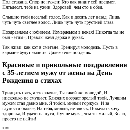
Пол стакана. Спор не нужен: Кто как видит сей предмет.
Пятьдесят, тебе на ужин, Здоровей, чем сто в обед.
Слышно твой веселый голос, Как и десять лет назад. Лишь
чуть-чуть светлее волос. Лишь чуть-чуть грустней глаза.
Поздравляем с юбилеем, Измеряемом в веках! Никогда ты не
был «этим», Правды жезл держа в руках.
Так живи, как кот в сметане, Тренируя молодежь. Пусть в
кармане будут «мани». Далеко еще пойдешь.
Красивые и прикольные поздравления
с 35-летием мужу от жены на День
Рождения в стихах
Тридцать пять, а это значит, Ты такой же молодой, И
нисколько не смущает, Близких возраст зрелый твой, Лучшим
мужем стал давно мне, Я тобой, милый горжусь, И за
глупости былые, На тебя, милый, не злюсь, Пожелать хочу
здоровья, И удачи на пути, Лучше мужа, чем ты милый, Знаю,
просто не найти!
***