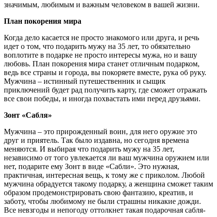
значимым, любимым и важным человеком в вашей жизни.
План покорения мира
Когда дело касается не просто знакомого или друга, и речь
идет о том, что подарить мужу на 35 лет, то обязательно
воплотите в подарке не просто интересы мужа, но и вашу
любовь. План покорения мира станет отличным подарком,
ведь все страны и города, вы покоряете вместе, рука об руку.
Мужчина – истинный путешественник и сыщик
приключений будет рад получить карту, где сможет отражать
все свои победы, и иногда похвастать ими перед друзьями.
Зонт «Сабля»
Мужчина – это прирожденный воин, для него оружие это
друг и приятель. Так было издавна, но сегодня времена
меняются. И выбирая что подарить мужу на 35 лет,
независимо от того увлекается ли ваш мужчина оружием или
нет, подарите ему Зонт в виде «Сабли». Это нужная,
практичная, интересная вещь, к тому же с приколом. Любой
мужчина обрадуется такому подарку, а женщина сможет таким
образом продемонстрировать свою фантазию, креатив, и
заботу, чтобы любимому не были страшны никакие дожди.
Все невзгоды и непогоду оттолкнет такая подарочная сабля-