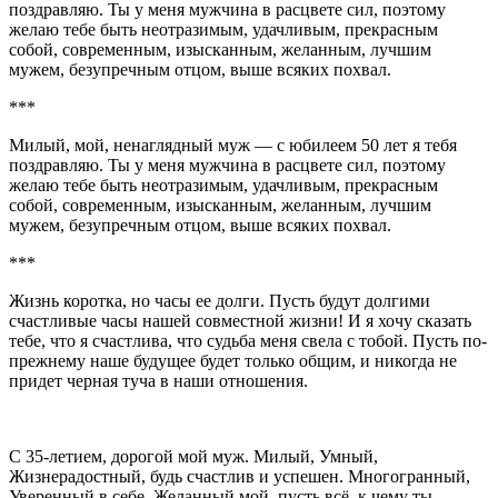
поздравляю. Ты у меня мужчина в расцвете сил, поэтому
желаю тебе быть неотразимым, удачливым, прекрасным
собой, современным, изысканным, желанным, лучшим
мужем, безупречным отцом, выше всяких похвал.
***
Милый, мой, ненаглядный муж — с юбилеем 50 лет я тебя
поздравляю. Ты у меня мужчина в расцвете сил, поэтому
желаю тебе быть неотразимым, удачливым, прекрасным
собой, современным, изысканным, желанным, лучшим
мужем, безупречным отцом, выше всяких похвал.
***
Жизнь коротка, но часы ее долги. Пусть будут долгими
счастливые часы нашей совместной жизни! И я хочу сказать
тебе, что я счастлива, что судьба меня свела с тобой. Пусть по-
прежнему наше будущее будет только общим, и никогда не
придет черная туча в наши отношения.
С 35-летием, дорогой мой муж. Милый, Умный,
Жизнерадостный, будь счастлив и успешен. Многогранный,
Уверенный в себе, Желанный мой, пусть всё, к чему ты