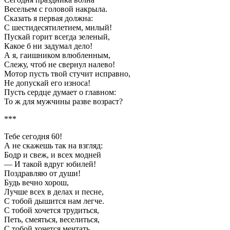
Весельем с головой накрыла.
Сказать я первая должна:
С шестидесятилетием, милый!
Пускай горит всегда зеленый,
Какое б ни задумал дело!
А я, гаишником влюбленным,
Слежу, чтоб не свернул налево!
Мотор пусть твой стучит исправно,
Не допускай его износа!
Пусть сердце думает о главном:
То ж для мужчины разве возраст?
***
Тебе сегодня 60!
А не скажешь так на взгляд:
Бодр и свеж, и всех модней
— И такой вдруг юбилей!
Поздравляю от души!
Будь вечно хорош,
Лучше всех в делах и песне,
С тобой дышится нам легче.
С тобой хочется трудиться,
Петь, смеяться, веселиться,
С тобой хочется мечтать