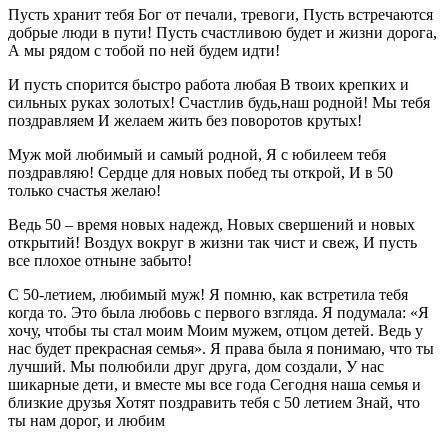
Пусть хранит тебя Бог от печали, тревоги, Пусть встречаются
добрые люди в пути! Пусть счастливою будет и жизни дорога,
А мы рядом с тобой по ней будем идти!
И пусть спорится быстро работа любая В твоих крепких и
сильных руках золотых! Счастлив будь,наш родной! Мы тебя
поздравляем И желаем жить без поворотов крутых!
Муж мой любимый и самый родной, Я с юбилеем тебя
поздравляю! Сердце для новых побед ты открой, И в 50
только счастья желаю!
Ведь 50 – время новых надежд, Новых свершений и новых
открытий! Воздух вокруг в жизни так чист и свеж, И пусть
все плохое отныне забыто!
С 50-летием, любимый муж! Я помню, как встретила тебя
когда то. Это была любовь с первого взгляда. Я подумала: «Я
хочу, чтобы ты стал моим Моим мужем, отцом детей. Ведь у
нас будет прекрасная семья». Я права была я понимаю, что ты
лучший. Мы полюбили друг друга, дом создали, У нас
шикарные дети, и вместе мы все года Сегодня наша семья и
близкие друзья Хотят поздравить тебя с 50 летием Знай, что
ты нам дорог, и любим