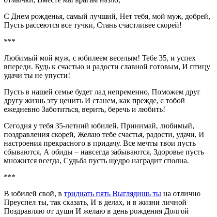
С Днем рожденья, самый лучший, Нет тебя, мой муж, добрей,
Пусть рассеются все тучки, Стань счастливее скорей!
***
Любимый мой муж, с юбилеем веселым! Тебе 35, и успех
впереди. Будь к счастью и радости славной готовым, И птицу
удачи ты не упусти!
Пусть в нашей семье будет лад непременно, Поможем друг
другу жизнь эту ценить И станем, как прежде, с тобой
ежедневно Заботиться, верить, беречь и любить!
Сегодня у тебя 35-летний юбилей, Принимай, любимый,
поздравления скорей, Желаю тебе счастья, радости, удачи, И
настроения прекрасного в придачу. Все мечты твои пусть
сбываются, А обиды – навсегда забываются, Здоровье пусть
множится всегда, Судьба пусть щедро наградит сполна.
***
В юбилей свой, в
тридцать пять Выглядишь ты
на отлично
Преуспел ты, так сказать, И в делах, и в жизни личной
Поздравляю от души И желаю в день рождения Долгой