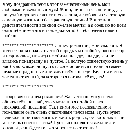
Хочу поздравить тебя в этот замечательный день, мой
любимый и желанный муж! Живи, не зная печали и неудач,
получай в достатке денег и уважения, а любовь и счастливую
семейную жизнь я тебе гарантирую лично! Воплоти в
действительности все свои смелые мечты, а я обещаю во всем
быть тебе помогать и поддерживать! Я тебя очень сильно
люблю…
******* ******* ******* С днем рождения, мой сладкий. Я
хочу сегодня пожелать, чтоб впредь мы с тобой ушли от ссор
и недомолвок, никогда не обижались друг на друга и не
злились понапрасну на пустое. За долгую совместную жизнь у
нас было всякое, но пусть плохое останется позади, а самые
нежные и радостные дни ждут тебя впереди. Ведь ты и есть
тот единственный, за которого я готова всё отдать!
******* ******* *******
Поздравляю с днем рождения! Жаль, что не могу сейчас
обнять тебя, но знай, что мысленно я с тобой в этот
прекрасный праздник! Так прими мое поздравление и
пожелание быть очень счастливым человеком! Пусть будет
великолепной твоя жизнь и жизнь родных, без которых ты не
мыслишь своего счастья! Пусть исполняются желания, и
каждый день будет только хорошее настроение!