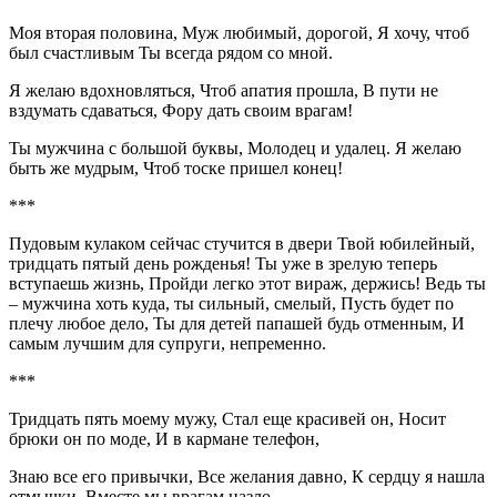
Моя вторая половина, Муж любимый, дорогой, Я хочу, чтоб
был счастливым Ты всегда рядом со мной.
Я желаю вдохновляться, Чтоб апатия прошла, В пути не
вздумать сдаваться, Фору дать своим врагам!
Ты мужчина с большой буквы, Молодец и удалец. Я желаю
быть же мудрым, Чтоб тоске пришел конец!
***
Пудовым кулаком сейчас стучится в двери Твой юбилейный,
тридцать пятый день рожденья! Ты уже в зрелую теперь
вступаешь жизнь, Пройди легко этот вираж, держись! Ведь ты
– мужчина хоть куда, ты сильный, смелый, Пусть будет по
плечу любое дело, Ты для детей папашей будь отменным, И
самым лучшим для супруги, непременно.
***
Тридцать пять моему мужу, Стал еще красивей он, Носит
брюки он по моде, И в кармане телефон,
Знаю все его привычки, Все желания давно, К сердцу я нашла
отмычки, Вместе мы врагам назло,