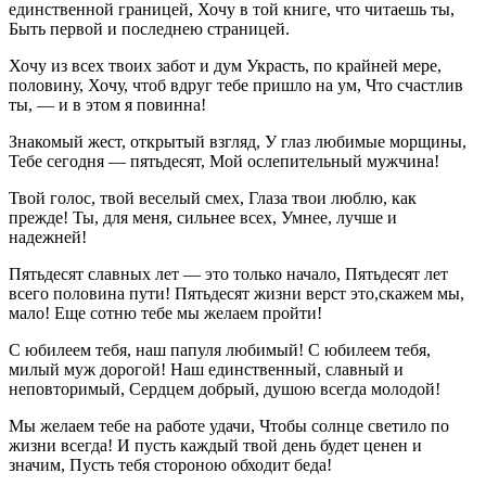
единственной границей, Хочу в той книге, что читаешь ты,
Быть первой и последнею страницей.
Хочу из всех твоих забот и дум Украсть, по крайней мере,
половину, Хочу, чтоб вдруг тебе пришло на ум, Что счастлив
ты, — и в этом я повинна!
Знакомый жест, открытый взгляд, У глаз любимые морщины,
Тебе сегодня — пятьдесят, Мой ослепительный мужчина!
Твой голос, твой веселый смех, Глаза твои люблю, как
прежде! Ты, для меня, сильнее всех, Умнее, лучше и
надежней!
Пятьдесят славных лет — это только начало, Пятьдесят лет
всего половина пути! Пятьдесят жизни верст это,скажем мы,
мало! Еще сотню тебе мы желаем пройти!
С юбилеем тебя, наш папуля любимый! С юбилеем тебя,
милый муж дорогой! Наш единственный, славный и
неповторимый, Сердцем добрый, душою всегда молодой!
Мы желаем тебе на работе удачи, Чтобы солнце светило по
жизни всегда! И пусть каждый твой день будет ценен и
значим, Пусть тебя стороною обходит беда!